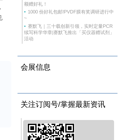
额赠好礼！
→
1000 份好礼包邮!PVDF膜有奖调研进行中
见
~
赛默飞｜三十载创新引领，实时定量PCR
续写科学华章|赛默飞推出「买仪器赠试剂」
活动
会展信息
（如
序
关注订阅号/掌握最新资讯
胞分
氧
胶