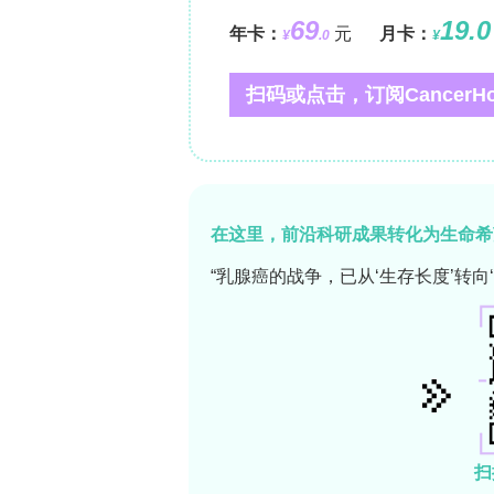
质可及性）和Spatial-CUT&Ta
支持。**Summary and outlo
测，未来多组学同时检测方法（如DBiT
理等技术障碍。
**THE COMPUTATIONAL ECOSYSTE
空间组学数据的多模态结构带来特定计
分析需整合分子谱与精确物理坐标及高分辨率
心，通过AnnData结构高效存储分子表达
ImageContainer解决高清图像
以Bioconductor项目为依托，核心框架包
v5（多模态整合）和SpatialExper
OME-NGFF和Apache Arrow
具如SpatialData框架旨在标准化