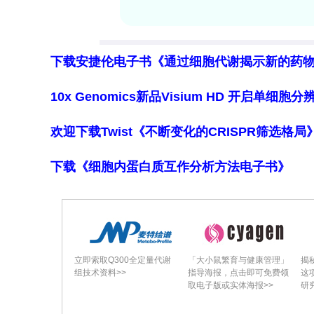
的存储格式和语言无关的共享内存格式
测性空间生物学转变。
下载安捷伦电子书《通过细胞代谢揭示新的药
**KEY COMPUTATIONAL TASKS IN 
10x Genomics新品Visium HD 开启单
**Spatial clustering**是空
BayesSpace）、图神经网络聚类（Sp
欢迎下载Twist《不断变化的CRISPR筛选格
（DeepST、BANKSY、SpaceFlow、C
下载《细胞内蛋白质互作分析方法电子书》
基准测试表明，STAGATE和GraphST
分辨率平台；DeepST、BASS对高
切片联合分析和三维重建以及大规模数据处
annotation/deconvolution**分
立即索取Q300全定量代谢
「大小鼠繁育与健康管理」
揭
DestVI、Tangram等）、无参考方法（ST
组技术资料>>
指导海报，点击即可免费领
这
（EnDecon）。基准测试推荐cell2lo
取电子版或实体海报>>
研
率平台给出具体建议。**Cell communicati