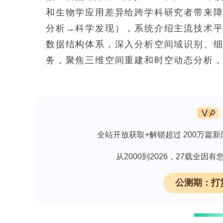
和生物学应用差异给跨学科研究者带来
分析→科学发现），系统介绍主流技术平台
数据结构体系，深入分析空间域识别、
务，聚焦三维空间重建和时空动态分析
用，并围绕生成模型和大模型阐述机遇
**SPATIAL OMICS TECHNOLOGIES*
**Spatial transcriptomics 
全站开放获取+解锁超过 200万篇新
Stereo-seq、Slide-seq、Vi
据；基于成像的平台（如MERFISH、se
从2000到2026，27载全
直接检测RNA，分辨率可达亚细胞水平。**Sequen
公测期：打
technologies**涵盖多种原理：St
辨率；Seq-Scope基于Illumina
化硅珠阵列；Slide-seq系列通过条形