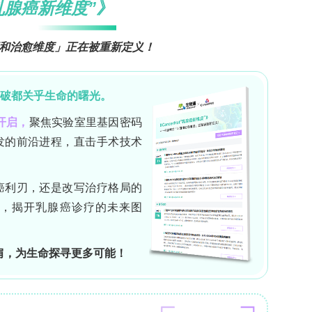
ovaSeq纳米图案表面实现低成本高捕获效率；Visiu
ing-based spatial transcriptomics
EQ、MERFISH、osmFISH、seqFISH+、CosMx等
检测。**Comparison of commercial
gies**对比了Slide-seqV2、Stereo-seq、Visium V1
和MERSCOPE七种平台，指出基于测序的平台适合全转录
具有低假阳性率和高检测灵敏度但基因覆盖范围窄。
al transcriptomics**是实现单细胞分析的关键桥梁，包括
边界重建。主流工具如Cellpose、Baysor、
细胞壁染色是检测边界的金标准。**Spatial
转录组-蛋白质组共分析（如Spatial-CITE-seq、GeoMx
3D CyCIF、MIBI-TOF）和基于质谱的原位成像
Spatial metabolomics and spatial
LAESI-MSI（空间代谢组学）、Spatial-ATAC-seq（