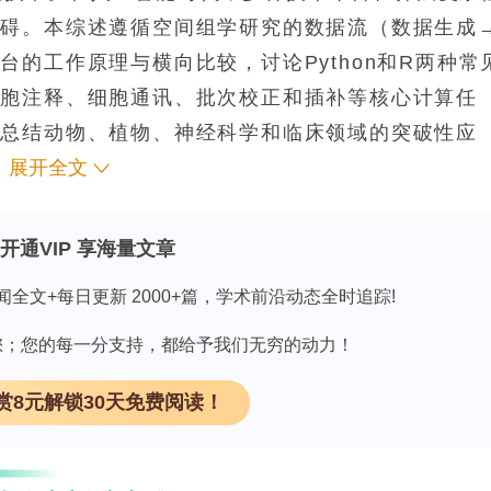
障碍。本综述遵循空间组学研究的数据流（数据生成
的工作原理与横向比较，讨论Python和R两种常
细胞注释、细胞通讯、批次校正和插补等核心计算任
，总结动物、植物、神经科学和临床领域的突破性应
与挑战。
展开全文
*
开通VIP 享海量文章
technology**分为基于测序和基于成像两类。基于测序的平台
闻全文+每日更新 2000+篇，学术前沿动态全时追踪!
sium HD等）通过空间条形码实现原位捕获，产生全转录组数
qFISH+、Xenium等）利用荧光原位杂交或原位测
因有您；您的每一分支持，都给予我们无穷的动力！
cing-based spatial transcriptomics
赏8元解锁30天免费阅读！
ereo-seq利用超高密度DNA纳米球阵列实现大视野亚细
流通池构建亚微米条形码；HDST采用分池策略生成2μm二
码珠阵列重建发育轨迹；Pixel-seq利用聚丙烯酰胺凝