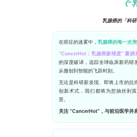
技术达到1μm分辨率；Nova-ST利用N
提供标准化流程兼容新鲜冷冻和FFPE样本。**Imag
technologies**包括BARseq、FISS
其中Xenium通过滚环扩增和原位杂交实现高灵敏
spatial transcriptomics technolo
Visium HD、Xenium、CosMx
发现但存在扩散效应，基于成像的平台
**Cell segmentation in spati
核分割、转录本分配、全细胞分割和完整细胞
SCS和Proseg各有特点，其中细胞膜或
proteomics technologies**涵盖
DSP）、高多重蛋白质成像（如CODEX、
（如MALDI-MSI、DESI-MSI、PLATO）。**
epigenomics technologies**包括