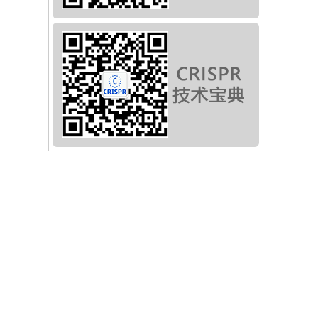
学
处
间
系统
at
工
盘