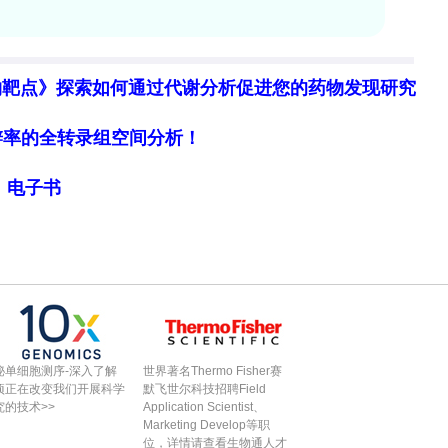
，并建立通用坐标协议，以支持从描述性空间映射向
物靶点》探索如何通过代谢分析促进您的药物发现研究
THE FIELD OF SPATIAL OMICS**
细胞分辨率的全转录组空间分析！
间组学分析基石，分为贝叶斯统计聚类（BASS、
aGCN、GraphST、STAGATE）和深度学习融合聚
局》电子书
CST、Spatial-MGCN、CellCharter、SEDR）
在Visium数据中表现最优；BASS、BANKSY适用于
稀疏数据鲁棒性最强。当前方法在识别小型离散空间域
理方面仍面临挑战。**Cell
为依赖单细胞RNA测序参考的方法（cell2location、RCT
秘单细胞测序-深入了解
世界著名Thermo Fisher赛
deconvolve、SpiceMix）和集成方法
项正在改变我们开展科学
默飞世尔科技招聘Field
cation、RCTD和Tangram为首选工具，并针对不同
究的技术>>
Application Scientist、
Marketing Develop等职
on tools**涵盖CellPhoneDB、CellChat、
位，详情请查看生物通人才