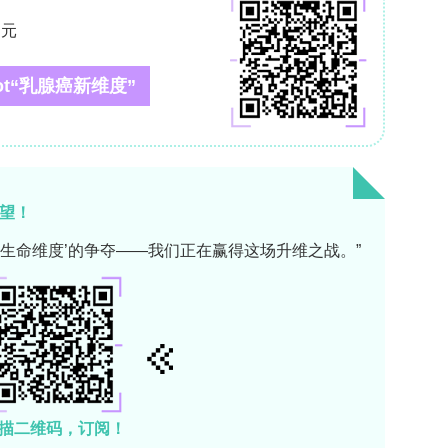
g（组蛋白修饰），三者提供原位、多维、高分辨的空间多组
ok**指出大多数技术仍处于实验室阶段，且多局限于单组学检
-seq）有望商业化，但面临样本制备不兼容、破坏性
M OF SPATIAL OMICS**
算挑战。传统单细胞分析仅依赖分子丰度矩阵，而空
组织学图像。Python生态系统以Scanpy为核
矩阵和元数据；Squidpy扩展了Scanpy，通过
内存瓶颈，实现空间拓扑关系计算和高维数据集成。R生态
括Giotto Suite（统一超过50种空间模态）、Seur
iment类（标准数据容器）。跨语言互操作需通过Zarr、
等通用格式实现，但当前仍存在元数据丢失和坐标错位问题。
对象转换，但迁移数据仍是重大挑战。未来应推动基于磁