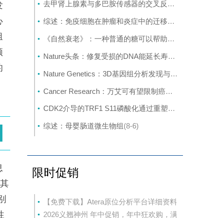
去甲肾上腺素与多巴胺传感器的交叉反应取决于局部神经支配密度
发
心
综述：免疫细胞在肿瘤和炎症中的迁移：分子机制与治疗靶点
组
《自然衰老》：一种普通的糖可以帮助癌细胞挣脱并扩散
领
Nature头条：修复受损的DNA能延长寿命吗？
(8-6)
的
Nature Genetics：3D基因组分析发现与克罗恩病相关的新基因
Cancer Research：万艾可有望限制癌症转移
(8-6)
CDK2介导的TRF1 S11磷酸化通过重塑端粒染色质促进DNA损伤修复
综述：母婴肠道微生物组
(8-6)
息
限时促销
，其
分别
【免费下载】Atera原位分析平台详细资料
性
2026义翘神州 年中促销，年中狂欢购，满