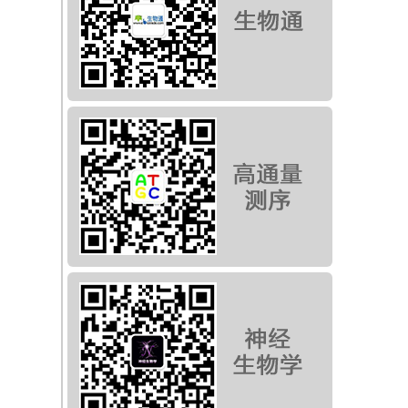
m
，
、
组
细胞
染色