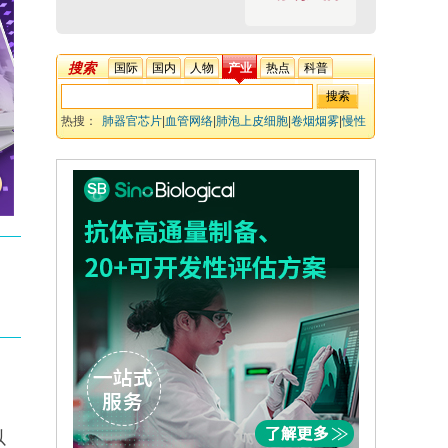
搜索
国际
国内
人物
产业
热点
科普
热搜：
肺器官芯片
|
血管网络
|
肺泡上皮细胞
|
卷烟烟雾
|
慢性
阻塞性肺疾病
|
内皮细胞-周细胞相互作用
以