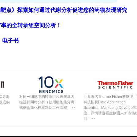
物靶点》探索如何通过代谢分析促进您的药物发现研究
细胞分辨率的全转录组空间分析！
特征，研究人员比较了二维内皮单层与三维无周细胞
局》电子书
络中的基因表达差异。结果显示，三维网络中CD3
），提示三维培养更好地维持内皮表型和细胞-细胞黏附
DN5（微血管）、GPIHBP1/PTPRB（gCap
BMP6（肺泡修复）等基因表达无显著差异。而在三维
（p=0.0496），其他标志物无显著变化。周细胞
亦不表达任何内皮标志物，因此该上调效应来源于内皮
指导海
对同一细胞中的转录组和表观基因
世界著名Thermo Fisher赛默飞
版或实
组进行同时分析（使用细胞核分离
科技招聘Field Application
胞不能支持内皮网络形成，反而导致网络结构破坏，而
试剂盒简化样本制备工作流程）>>
Scientist、Marketing Develop
位，详情请查看生物通人才市场
对血管网络的支持具有特异性。
目！>>