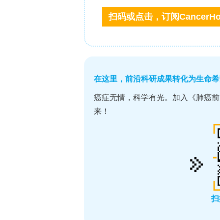
+
?
胞约97%为CD31
/PDGFRβ
，周细胞约
体处理和多巴胺涂层以增强水凝胶黏附，
尾胶原Ⅰ型制备细胞负载水凝胶进行灌注
**血管网络形成与周细胞作用**
为验证周细胞对血管网络形成的必要性
成能力。结果显示，周细胞的加入显著降低
内约10 μm直径的毛细血管生理尺寸。
保持至第12天，CD31表达证实内皮表
构。值得注意的是，来自轻度和重度CO
供者的内皮细胞无法形成网络，且若分离
PDGFRβ升高），则网络形成失败。
紧密相邻。