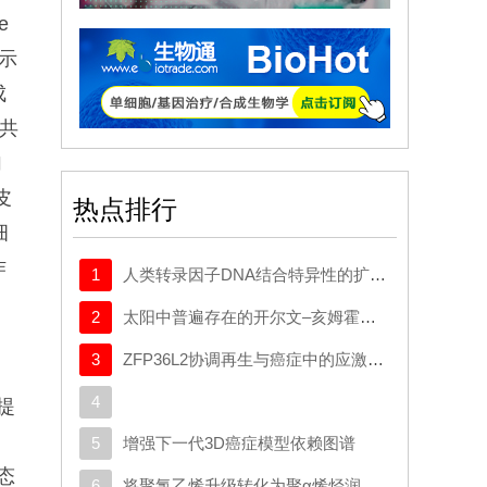
e
展示
成
行共
加
皮
热点排行
细
作
1
人类转录因子DNA结合特异性的扩展密码本
2
太阳中普遍存在的开尔文–亥姆霍兹不稳定性驱动等离子体混合
3
ZFP36L2协调再生与癌症中的应激适应性可塑性
察
4
提
5
增强下一代3D癌症模型依赖图谱
态
6
将聚氯乙烯升级转化为聚α烯烃润滑剂