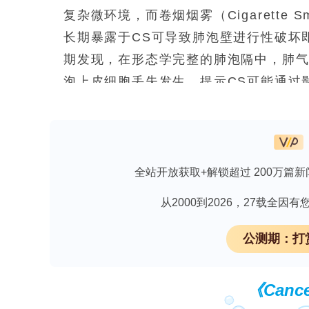
复杂微环境，而卷烟烟雾（Cigarette 
长期暴露于CS可导致肺泡壁进行性破坏
期发现，在形态学完整的肺泡隔中，肺
泡上皮细胞丢失发生，提示CS可能通过
血管的影响是直接还是间接介导、涉及
依赖内皮单层，无法准确表征肺毛细血
者的原代细胞组合的模型。为此，研究
灌注三维稳定网络、并与原代肺泡上皮细
全站开放获取+解锁超过 200万篇新
模型。该论文发表于《Materials Today
从2000到2026，27载全
公测期：打
下载【肥胖症和糖尿病明星治疗靶点】，