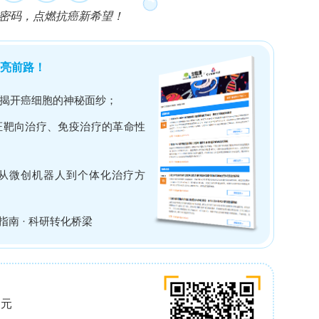
接受肺癌切除术或肺减容手术的患者肺组织（经荷兰
离原代细胞；基于微计算机数控铣削聚甲基丙烯酸甲
MA)并结合微柱结构设计的开放式肺泡芯片平台；利用纤维蛋白
ocking平台产生静水压力梯度实现双向灌注培养
记荧光珠和钙黄绿素-AM标记THP-1单核细胞进
管相关基因表达；以及建立全卷烟烟雾暴露系统
拟体内吸烟暴露。
（主要来源于非小细胞肺癌患者，包括腺癌和鳞状细
+
胞，并采用HTII-280
分选分离AEC2细胞。经
抑制剂SB431542和Rho激酶抑制剂Y-27632的
维持增殖能力。流式细胞术验证，第2代扩增的内皮