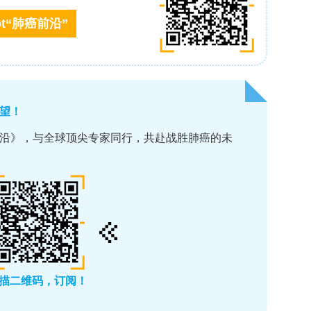
+
+
92%为NG2
/PDGFRβ
。芯片平台采用空气等离
通过混合内皮细胞、周细胞与纤维蛋白原-凝血酶-
培养。
，研究人员比较了有无周细胞条件下内皮细胞的网络
了血管直径（p < 0.001），使血管结构更接近
第6天即可形成连续的自组装内皮-周细胞血管网络，
+
型维持。早期即观察到周细胞紧密包裹CD31
内皮样
PD患者的内皮细胞同样能够形成血管网络，但约18
过程中间充质细胞去除不充分（CD31表达下降、
周细胞在网>络中的分布并非随机，而是与内皮血管结