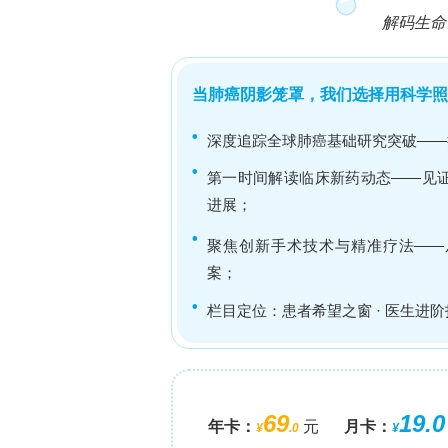
研究人员采用的关键技术方法包括：从
顿大学医学中心生物样本库批准）中分
（Polymethylacrylate, PM
胶原水凝胶包埋内皮细胞和周细胞，通过r
用流式细胞术进行细胞表征；通过量子点标
灌注性实验验证；应用定量PCR分析血
（3R4F参比卷烟，1 L/min流速）模
**原代细胞分离与芯片平台表征**
研究人员从宏观正常的肺肿瘤远距组织
癌，部分为肺转移灶）中分离内皮细胞和周细
CD31磁珠分选的内皮细胞在含TGF-β信号
下扩增，以防止自发内皮-间充质转化并