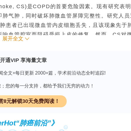
Smoke, CS)是COPD的首要危险因素。现有研究表
即肺气肿，同时破坏肺微血管屏障完整性。研究人员
气肿患者已出现微血管内皮细胞丢失，且该现象先于
影响血管腔室而阻碍受损上皮的修复。然而，CS对
展开全文
哪些细胞串扰，目前尚不清楚。现有肺器官芯片模型
管的表型、组织和功能，且缺乏采用来源于肺部疾病
开通VIP 享海量文章
人员开发了一种纳入原发性肺内皮细胞和周细胞形成
胞共培养的肺泡芯片，以建立人源相关的COPD体
闻全文+每日更新 2000+篇，学术前沿动态全时追踪!
 Bio》。
因有您；您的每一分支持，都给予我们无穷的动力！
赏8元解锁30天免费阅读！
获取相关药物开发的最新进展。
领 取