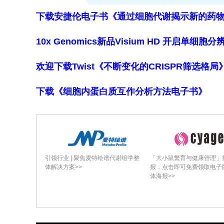
下载安捷伦电子书《通过细胞代谢揭示新的药
**血管网络细胞表型特征**
10x Genomics新品Visium HD 开启单
为表征三维血管网络中内皮细胞的表型
欢迎下载Twist《不断变化的CRISPR筛选格
络、以及三维有周细胞网络与无周细胞网
表达显著高于二维单层（p=0.0283
下载《细胞内蛋白质互作分析方法电子书》
与二维单层相比，LYVE1（宏观血管）、CL
管）、EDNRB1（aCap微血管）和
中加入周细胞后，EDNRB1表达显著上调
身不表达EDNRB1，二维周细胞单层
引领行业 | 聚焦麦特绘谱代谢组学整
「大小鼠繁育与健康管理」
体解决方案>>
报，点击即可免费领取电子
胞本身。此外，MRC-5胎儿成纤维细
体海报>>
细胞则维持连续网络结构，表明周细胞
**网络灌注功能验证**