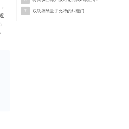
明，
7
双轨擦除量子比特的纠缠门
近
肺
微
多
患
可
外