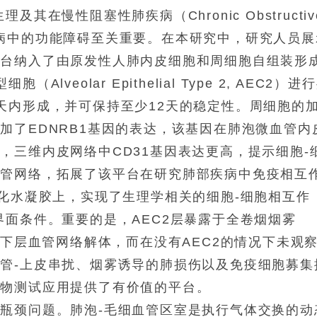
在慢性阻塞性肺疾病（Chronic Obstructiv
D)等肺部疾病中的功能障碍至关重要。在本研究中，研究人员
平台纳入了由原发性人肺内皮细胞和周细胞自组装形
eolar Epithelial Type 2, AEC2）进
天内形成，并可保持至少12天的稳定性。周细胞的
加了EDNRB1基因的表达，该基因在肺泡微血管内
，三维内皮网络中CD31基因表达更高，提示细胞-
血管网络，拓展了该平台在研究肺部疾病中免疫相互
管化水凝胶上，实现了生理学相关的细胞-细胞相互作
界面条件。重要的是，AEC2层暴露于全卷烟烟雾
 WCS)导致下层血管网络解体，而在没有AEC2的情况下未观
管-上皮串扰、烟雾诱导的肺损伤以及免疫细胞募集
药物测试应用提供了有价值的平台。
瓶颈问题。肺泡-毛细血管区室是执行气体交换的动