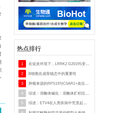
生
全
、
）
发
向
热点排行
过
明
1
在促炎环境下，LRRK2 G2019S变异体与帕金森病患者髓系细胞中的转录变化相关
积
2
B细胞在成骨稳态中的重要性
个
3
肿瘤来源的RPS19与C5AR1+炎症巨噬细胞相互作用，促使星形胶质细胞重编程并推动胶质母细胞瘤的进展
4
综述：溶酶体碱化：溶酶体贮积症与典型神经退行性疾病中的共同机制
5
综述：ETV4在人类疾病中究竟起什么作用：新的功能、机制及治疗前景
6
利用可解释的双流基础模型从单细胞数据中揭示生物学奥秘