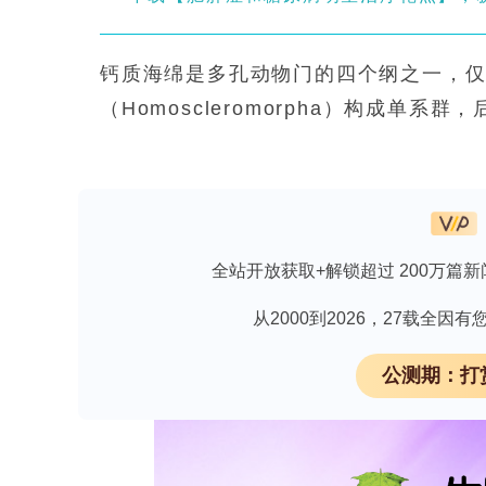
钙质海绵是多孔动物门的四个纲之一，仅
（Homoscleromorpha）构成单系群
Demospongiae和六放海绵Hexacti
Calcaronea）均为单系群，但多
中唯一被描述出全部六种水沟系统的类群，其中
管状沟型solenoid和枝状沟型klad
全站开放获取+解锁超过 200万篇新
碳酸钙构成的游离骨针。由于可用形态
统分类学研究极具挑战性。值得注意的
从2000到2026，27载全
中具有重要潜力，例如区分两个亚纲的关键
公测期：打
（calciblastula-type larvae），而C
larvae）。尽管历史上Ernst Haeckel、
质海绵独特性状的研究，但该纲仍是发