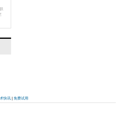
等职
及
栏
语
类
年
合
前
，首
征的
术快讯
|
免费试用
也
于
发
海绵