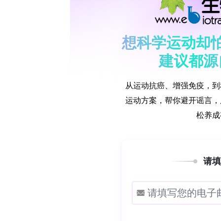
于寻常海绵等其他纲，钙质海绵在海绵生殖科学（Sp
进化研究中长期被忽视，可能的原因包
野外难以发现，以及研究存在地理偏向
也限制了相关研究的产出。尽管自Haeck
母细胞营养供给、胚胎反转及类群内发
分子方法的应用，包括基因库、发育通
看似“被忽视”的状态究竟源于真实的研
有关。因此，对钙质海绵生殖与发育文
至关重要。明确这些空白不仅能阐明其
物进化解读的限制，因为多孔动物是后
殖与发育生物学，对于重建动物的祖先
绵“发育”与“生殖”两大主题的已发表研
史、无性生殖、再生及进化发育生物学（e
理的文献清单，将为该类群的未来研究