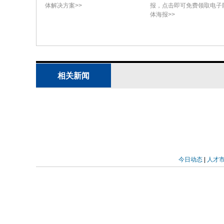
3.1 时序趋势与文献描述
体解决方案>>
报，点击即可免费领取电子
体海报>>
研究人员共识别出238篇包含钙质海绵
简报。多数文献以英语撰写（143篇，60
（14篇）、意大利语（4篇）和克罗地亚
为钙质海绵生殖与发育的“原始文献”（
相关新闻
的“综述”。自1990年以来发表的64篇原
间，所有51篇原始文献均为单一作者，而2
作。将238篇文献按50年区间划分，半数（
各期出版物数量呈逐步增长趋势（I期：11
篇“综述”类文献直至III期才出现（Bri
今日动态
|
人才
明显增长期。自I期至II期，多孔动物学文
反映了科学期刊的整体指数级增长趋势，
首本科学期刊问世（1665年）近两个世纪
表钙质海绵幼虫描述（Lieberkühn,