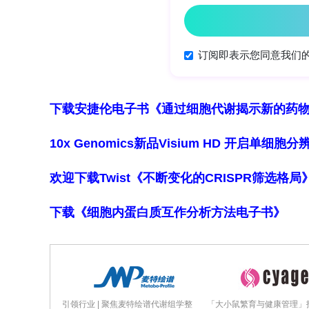
发育的多个方面进行了综述，并结合历
绵生殖与发育研究的科研人员提供结构
2 材料与方法
为量化涵盖钙质海绵生殖与发育的文献
编与定量描述性分析，文献类型包括19
下载安捷伦电子书《通过细胞代谢揭示新的药
究时间跨度为1826年至2024年12月3
1875）、II期（1876–1925）、III期
10x Genomics新品Visium HD 开启单
年）。对于少量存疑记录，研究人员通
欢迎下载Twist《不断变化的CRISPR筛选格
未限定语言或出版日期，但排除了未经过
献”（如学位论文、会议摘要及机构报告
下载《细胞内蛋白质互作分析方法电子书》
踪法，所有整理数据均作为补充材料提供
员尽可能从二手来源提取数据纳入分析
系统进行更新，仅8个条目保留至属级。
3 结果与讨论
引领行业 | 聚焦麦特绘谱代谢组学整
「大小鼠繁育与健康管理」