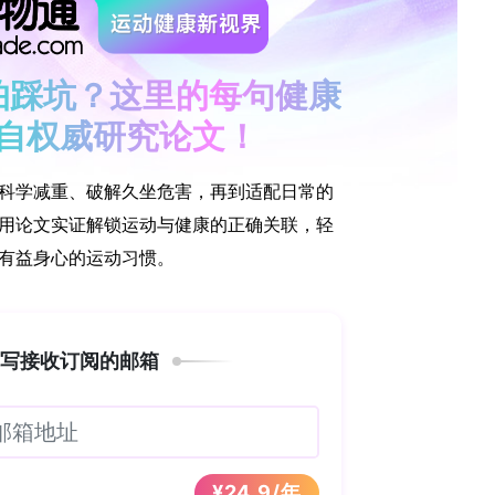
onge Reproductive Science, SRS
括其生境多为隐蔽环境、体型微小且缺乏鲜艳色彩导
性。此外，专注于钙质海绵的研究人员数量相对较少
el的经典专著（1872年）发表以来已逾百年，但在
育变异等方面仍存在重要空白。这些局限也阻碍了现
路、细胞调控及种间变异研究。目前尚不清楚钙质海
究匮乏，还是与早期文献多非英语撰写导致的获取困
献进行全面综述，对于识别并厘清这些长期存在的空
对钙质海绵认知的影响，更能揭示其对更广泛的后生
生动物最早分化出的谱系之一。深入理解钙质海绵的
性状具有关键意义。本研究旨在量化并分析涉及钙质
究，涵盖形态学、配子发生、胚胎发生、分子通路、
vo-devo）等领域。按物种、主题及全球区域系统
提供坚实框架。除定量文献分析外，本文还对钙质海