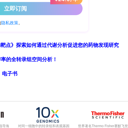
史视角阐释当前认知的演变过程，从而为致力于钙质
化的参考体系。
体量，研究人员采用滚雪球抽样法进行了详尽的文献
-20世纪的经典论著、研究论文、书籍章节及全书。
物靶点》探索如何通过代谢分析促进您的药物发现研究
1日，将出版物划分为四个50年区间：I期（1826–
（1926–1975）、IV期（1976–2024，实际覆盖49
细胞分辨率的全转录组空间分析！
过联系领域内学者及核查参考文献列表进行核实。检
局》电子书
同行评议、可及性差且标准化程度低的“灰色文
）。本研究结合了详尽的历史文献回顾与滚雪球引文
。在检出文献中，仅8篇（3.4%）无法获取，研究
。所有条目均鉴定到物种水平，物种名称依据最新分
所有文献均被保留，即使仅引用了发育性状。
指导海
对同一细胞中的转录组和表观基因
世界著名Thermo Fisher赛默飞