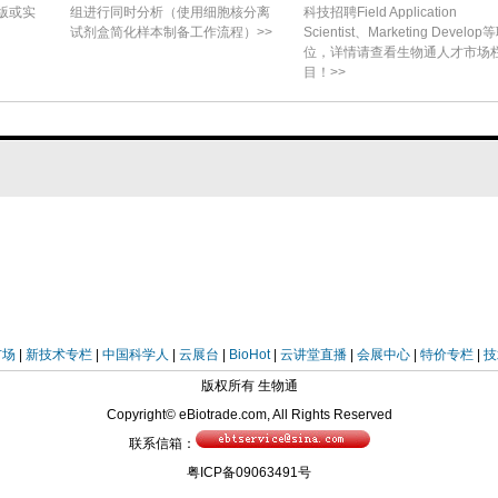
版或实
组进行同时分析（使用细胞核分离
科技招聘Field Application
试剂盒简化样本制备工作流程）>>
Scientist、Marketing Develop
发育信息的出版物，包括研究论文、书籍章节、综述
位，详情请查看生物通人才市场
.1%），其次为法语（49篇）、德语（26篇）、俄
目！>>
语（1篇），另有1篇为英法双语。其中192篇被归
含原创图表、描述、实验或报告），46篇为相关领域
始文献中，除2篇外均以英语撰写。1826年至1920
000年至2024年间的最近51篇文献则均为多作者
51.7%，n=123）发表于最近一期（IV期），此
篇；II期：43篇；III期：61篇）。值得注意的是
en, 1943）。这些数据揭示了符合科学扩张阶段性特
市场
|
新技术专栏
|
中国科学人
|
云展台
|
BioHot
|
云讲堂直播
|
会展中心
|
特价专栏
|
技
献量增长近四倍，III期至IV期增长两倍。文献记录
版权所有 生物通
例如首篇关于钙质海绵发育的研究（1859年）发表
Copyright© eBiotrade.com, All Rights Reserved
之后。从首次提及海绵卵（Grant, 1825）到公开
联系信箱：
 1859）间隔近三十年，加之近期数据的积累，凸显了
粤ICP备09063491号