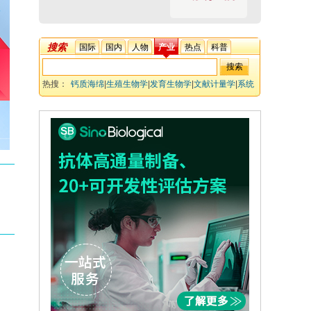
搜索
国际
国内
人物
产业
热点
科普
热搜：
钙质海绵
|
生殖生物学
|
发育生物学
|
文献计量学
|
系统
发生
|
分子发育机制