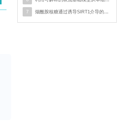
7
烟酰胺核糖通过诱导SIRT1介导的SMAD7去乙酰化以及激活TGF-β/SMAD2/3信号通路，促进人类脂肪干细胞的成软骨分化
a和
海绵
、
由
系
学
钙
较