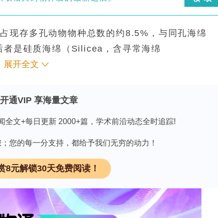
占现存多孔动物物种总数的约8.5%，与同孔海绵
，后者是硅质海绵（Silicea，含寻常海绵
nellida）的姐妹群。钙质海绵及其两个亚纲（Calcine
展开全文
数科和属并非单系，其系统关系仍存在争议。该纲是所有
四种（即单沟型asconoid、双沟型sylleibid
开通VIP 享海量文章
onoid）为该纲独有。区别于其他海绵的显著特征是存在
闻全文+每日更新 2000+篇，学术前沿动态全时追踪!
学性状有限且不同谱系频繁出现趋同特征，该类群的
是，生殖与发育特征在理解该类群的进化与系统分类
因有您；您的每一分支持，都给予我们无穷的动力！
分类依据即为幼虫类型：Calcinea具钙囊幼虫
赏8元解锁30天免费阅读！
alcaronea具两囊幼虫（amphiblastula-type
Octave Duboscq、Odette Tuzet等学者曾致力于
育与生殖生物学基础问题研究的理想模型。然而，相