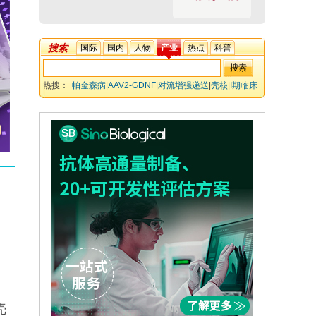
搜索
国际
国内
人物
产业
热点
科普
热搜：
帕金森病
|
AAV2-GDNF
|
对流增强递送
|
壳核
|
I期临床
试验
|
安全性
壳