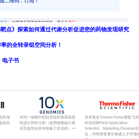
间效应（P=0.73）。
MRI引导的CED递送在5年随访中具有良好的耐受性
物靶点》探索如何通过代谢分析促进您的药物发现研究
PET显示了生物活性证据（Ki值增加），但全局临床量
签设计的安慰剂和期望效应、样本量小、疾病晚期异
细胞分辨率的全转录组空间分析！
了空间上局限的生物效应转化为整体临床改善有关。
预期疾病进展的用药递增趋势不同，但这一趋势需谨
局》电子书
剂量队列未达计划人数（尤其高剂量仅1例），以及
结论：通过实时图像引导递送的双侧壳核神经营养基
方案定义的停止事件；研究结果为晚期PD中该平台
，并定义了后续递送优化研究（如更高剂量、更早疾
指导海
对同一细胞中的转录组和表观基因
世界著名Thermo Fisher赛默飞
版或实
组进行同时分析（使用细胞核分离
科技招聘Field Application
试剂盒简化样本制备工作流程）>>
Scientist、Marketing Develop
打赏
位，详情请查看生物通人才市场