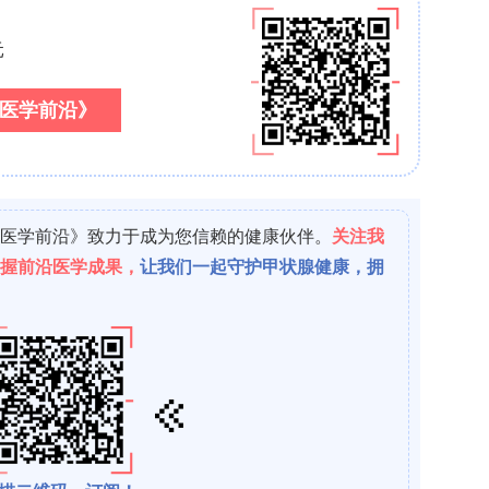
入性肺炎死亡。研究期间未触发任何预设停止规则。
ET：术中MRI显示平均壳核覆盖率为26%±10%，且观察
靶分布（如尾状核信号占3%–18%）。PET分析
和流入常数（Ki）较基线显著增加（重复测量方差分析
多巴胺能神经元的神经营养效应。3.3 UPDRS：混合
行为和情绪）和第二部分（日常生活活动）评分随时
01），但第三部分（运动检查）和第四部分（运动并发症）
t校正后仅第一部分和第二部分ON状态在基线与60个月
。3.4 左旋多巴等效日剂量（LEDD）：混合效应模型显
）；描述性趋势显示早期下降后晚期升高，但个体水平多
和Yahr分期：混合效应模型显示无显著变化
n异动症量表：各领域（书写、切割/餐具、穿衣、卫生、行走
0.05）。3.7 改良Rankin量表（mRS）：mR
.8 Schwab和英格兰日常生活活动量表：百分比评分