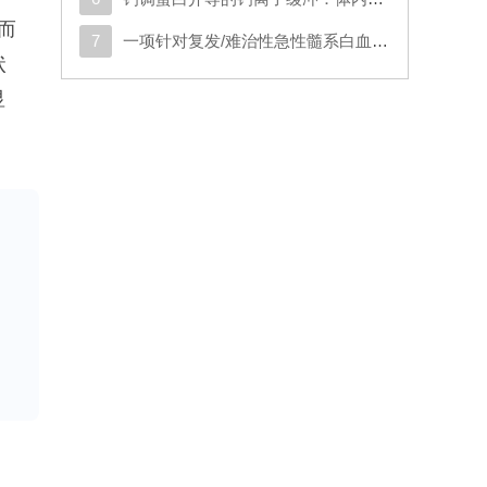
而
7
一项针对复发/难治性急性髓系白血病或原始浆细胞样树突状细胞肿瘤成人患者的CD123导向的嵌合抗原受体T细胞疗法1期试验
状
显
。
压
人
剂