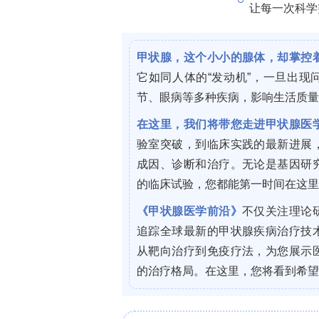
Disorders》。
样本队列来自美国国立卫生研究院（NIH）协
PD参与者（10男，中位年龄62岁），分
11
量（3×10
vg，n=6）、高剂量（9×1
的CED，实时监测；（2）共输注钆特醇（P
18
通过术中MRI计算壳核覆盖率；（4）[
能功能变化；（5）临床评估工具：统一帕金
（H&Y）、Lang-Fahn日常生活异动症量表
（mRS）、Schwab和英格兰日常生
（LEDD）；（6）采用混合效应模型
据分析。
研究结果如下：3.1 不良事件：通过系
为可能或很可能与研究药物相关。13起