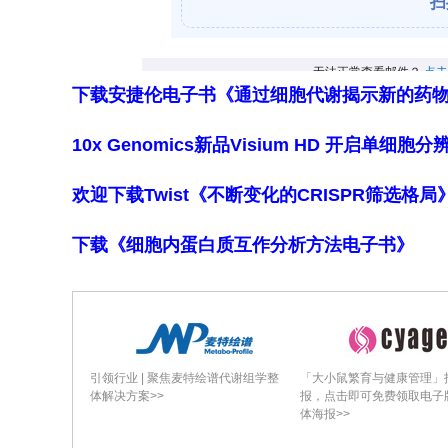
60个月内相对稳定，混合效应模型无显著时
讨论指出，双侧壳核AAV
-GDNF通过
2
18
下载安捷伦电子书《通过细胞代谢揭示新的药
触发停止规则。尽管[
F]F-DOPA 
检测到统计学显著变化，可能与开放标
10x Genomics新品Visium HD 开启单
性及有限的壳核覆盖率（约26%）限制
物需求（LEDD）总体未显著增加，与
欢迎下载Twist《不断变化的CRISPR筛选格
解释。研究局限性包括单中心开放标签、
下载《细胞内蛋白质互作分析方法电子书》
访脱落可能偏倚晚期时间点数据。研究
治疗在5年内具有良好的耐受性，未发生
长期安全性和临床轨迹提供了关键数据
阶段）评估生物和临床影响的基线。
引领行业 | 聚焦麦特绘谱代谢组学整
「大小鼠繁育与健康管理」
体解决方案>>
报，点击即可免费领取电子
体海报>>