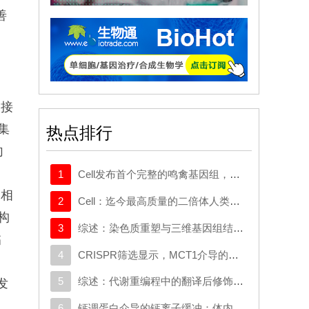
善
者接
集
热点排行
向
1
Cell发布首个完整的鸣禽基因组，有助于探究发声学习
物相
2
Cell：迄今最高质量的二倍体人类基因组构建完成
构
3
综述：染色质重塑与三维基因组结构在癌症中的作用：从机制研究到新的治疗策略
临
4
CRISPR筛选显示，MCT1介导的代谢逃逸机制可规避SMAD3的抑制作用，这一机制可作为治疗靶点
5
综述：代谢重编程中的翻译后修饰：对癌症代谢治疗和免疫治疗的启示
发
6
钙调蛋白介导的钙离子缓冲：体内心脏重编程的分子屏障