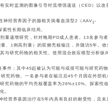
有实时监测的图像引导对流增强递送（CED）以改
性神经营养因子的腺相关病毒血清型2（AAV
-
2
述探索性长期临床结局。
、剂量递增研究，针对晚期PD成人患者。13名参与
剂量、1例高剂量）的双侧壳核输注，并随访5年。收
定其与研究药物的相关性。使用混合效应模型分析纵
不良事件；其中45起被认为可能与或很可能与研究药
于研究药物。一名参与者在输注后45个月因在外部机
研究药物的平均壳核覆盖率为26%±10%。探索性
变化。
核神经营养基因治疗在5年内具有良好的耐受性，且未