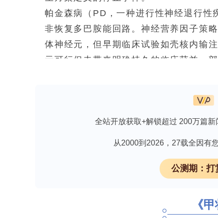
帕金森病（PD，一种进行性神经退行性
非恢复多巴胺能回路。神经营养因子策
体神经元，但早期临床试验如壳核内输注
示可行但未带来明确持久的临床获益，部
为解决这一难题，研究人员开发了基因治
力促进药物在脑组织中对流扩散的方法）
灵长类动物中验证了钆特醇共输注可预测
全站开放获取+解锁超过 200万篇新
量递增临床试验，评估双侧壳核递送编码G
从2000到2026，27载全
免费下载【类器官培养与鉴定指南】，帮
公测期：打
体。
-GDNF）的5年安全性和耐受性，并探索