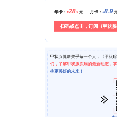
后45个月因外部机构颈椎手术后发生吸
18
3.2 壳核覆盖率和[
F]F-DOPA P
对比剂通过血管周围间隙或导管回流产生脱
18
示双侧输注部位[
F]F-DOPA摄取
P<0.0002），提示对残存黑质纹状体
应模型显示UPDRS第一部分（精神、
著增加（P=0.04和P=0.03/0.0
分无显著变化（P>0.05）。Dunnet
间差异显著（P=0.02和P=0.001）
LEDD随时间无显著变化（P=0.10
参与者稳定或偶有下降。3.5 Hoehn
（P=0.09）。3.6 Lang-Fah
评分在混合效应模型中均无显著时间变化（P>
评分随时间无显著变化（P=0.97）。3