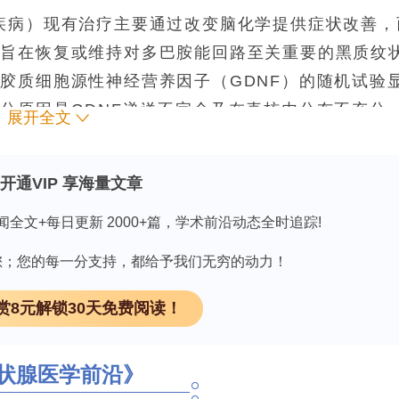
疾病）现有治疗主要通过改变脑化学提供症状改善，
略旨在恢复或维持对多巴胺能回路至关重要的黑质纹
胶质细胞源性神经营养因子（GDNF）的随机试验
分原因是GDNF递送不完全及在壳核内分布不充分
展开全文
疗结合图像引导的对流增强递送（CED，利用流体
，并通过实时磁共振成像（MRI）监测分布，在非
开通VIP 享海量文章
载体分布。本研究是一项I期、单中心、开放标签、
闻全文+每日更新 2000+篇，学术前沿动态全时追踪!
DNF的腺相关病毒血清型2（AAV
2
因有您；您的每一分支持，都给予我们无穷的动力！
您快速选择不同类器官培养所需的细胞因子和标志物抗
赏8元解锁30天免费阅读！
领 取
长期临床结局。论文发表在《Movement