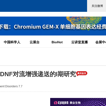
中国科学人
云展台
BioHot
云讲堂直播
会展中
GDNF对流增强递送的I期研究
t Disorders 7.7