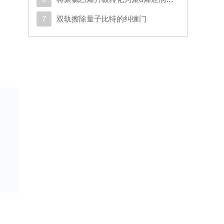
7
双轨擦除量子比特的纠缠门
及
化
。
群
险