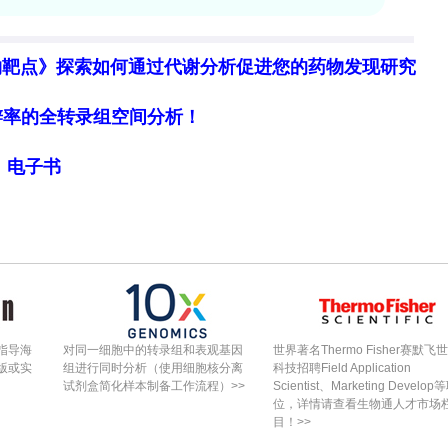
物靶点》探索如何通过代谢分析促进您的药物发现研究
DSM-5 qualifying事件者的PTSD症状严
ED）患者样本中，符合急性冠脉综合征（ACS）标
细胞分辨率的全转录组空间分析！
异；另一项研究发现，ED就诊后卒中模拟患者（即卒
）的PTSD率高于实际卒中或短暂性脑缺血发作患
局》电子书
SD存在差异。持续性躯体威胁（EST）模型为部分独
指导海
对同一细胞中的转录组和表观基因
世界著名Thermo Fisher赛默飞
状主要指向过去，而mPTSD中侵入可指向未来（如
版或实
组进行同时分析（使用细胞核分离
科技招聘Field Application
回避虽为关键症状类别，但临床观察发现mPTSD
试剂盒简化样本制备工作流程）>>
Scientist、Marketing Develop
位，详情请查看生物通人才市场
即身体中）。回避还具有重要健康意涵，如回避必要
目！>>