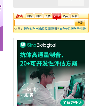
搜索
国际
国内
人物
产业
热点
科普
热搜：
医学创伤
|
创伤后应激障碍
|
潜在创伤性医学事件
|
诊
断标准
|
循证干预
|
文化敏感性评估