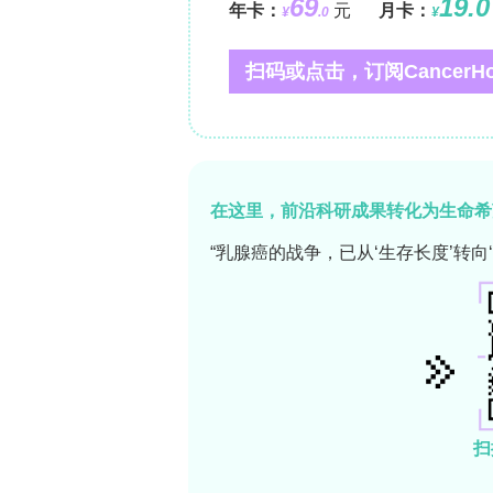
近期一项系统综述与荟萃分析评估了符合D
伤、癫痫、重症监护室（ICU）住院、术
率临床评定量表为4.5%-18.5%（均值10
术后24个月患病率最高者为术中知晓，
荟萃分析表明mPTSD患病率多围绕20
**mPTSD中的A标准争议**
创伤文献中对mPTSD的争议部分源于A
读，而DSM-5收窄了标准，要求暴露
为突发和灾难性的（如过敏性休克、术
等PTMEs无法导致PTSD诊断，尽管
60%参与者报告至少一项重大癌症相关应激源
宽A标准以明确符合条件的医学事件可包