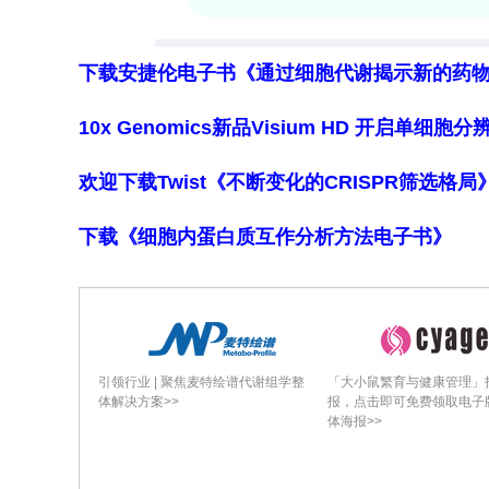
件，但许多PTMEs仍在此标准之外。
下载安捷伦电子书《通过细胞代谢揭示新的药
然而多项研究表明，符合A标准者与经历痛苦但非
程度无显著差异。一项1000例急诊科（
10x Genomics新品Visium HD 开启单
者与未符合者在PTSD风险上无显著差
样症状更好地由其他诊断解释，如偏头痛
欢迎下载Twist《不断变化的CRISPR筛选格
者。
下载《细胞内蛋白质互作分析方法电子书》
**mPTSD症状表现的差异性**
mPTSD的症状表现常与其他创伤后PT
引领行业 | 聚焦麦特绘谱代谢组学整
「大小鼠繁育与健康管理」
特征提供理论洞见。传统PTSD中侵入症
体解决方案>>
报，点击即可免费领取电子
惧疾病恶化、残疾），因缺乏明确终点。
体海报>>
避并非总可行，因威胁源可能在内部（