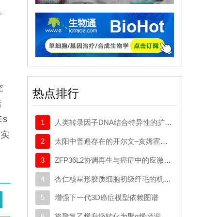
。
的
究
热点排行
括
s
1
人类转录因子DNA结合特异性的扩展密码本
与实
2
太阳中普遍存在的开尔文–亥姆霍兹不稳定性驱动等离子体混合
3
ZFP36L2协调再生与癌症中的应激适应性可塑性
：
4
杏仁核星形胶质细胞初级纤毛的机制与应激行为密切相关。
5
增强下一代3D癌症模型依赖图谱
6
将聚氯乙烯升级转化为聚α烯烃润滑剂