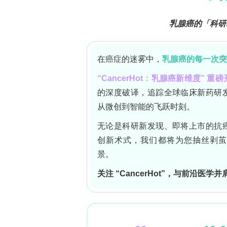
PTMEs可表现为创伤性应激反应，如
治疗依依从性及预防性或随访照护参与
与其他非医学指数创伤相比，医学源性
率及更差的药物依从性相关。PTMEs的
聚焦于mPTSD，重点探讨基于现有文
**mPTSD的疾病负担**
mPTSD的流行病学估计受方法学挑战限
将"严重疾病或损伤"定义为突发、意外且
去一年PTSD病例可归因于此，加拿大军
病。但这些数据可能低估实际负担，因
全符合诊断标准。