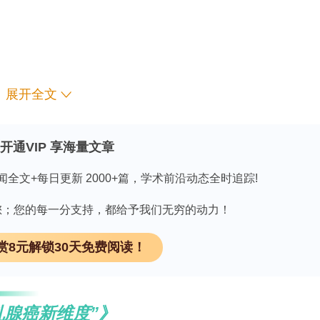
PTMEs）及其引发的急性与长期生理心理反应，以
展开全文
典型实例包括危及生命的疾病 onset 与症状管理
ged 医疗照护，以及医学无效化（medical
开通VIP 享海量文章
显著扰乱健康轨迹，损害医患关系，削弱医疗服务质量与满意
闻全文+每日更新 2000+篇，学术前沿动态全时追踪!
脆弱因素而面临更高的PTMEs暴露风险，包括边缘
医疗可及性受限者，以及既往有负面医疗经历的个体
因有您；您的每一分支持，都给予我们无穷的动力！
性与经济因素承受更高创伤相关症状风险；种族少数
赏8元解锁30天免费阅读！
tainment 及住房不稳定社区，其PTMEs暴露风
剧这一风险。