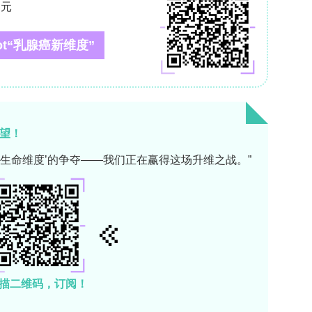
SM-5 PTSD A标准的医学事件，包括过敏反应、
中知晓、心肌梗死、器官移植及脑卒中，mPTSD患
.2%），自评问卷为7.9%-36.2%（均值21.6%）
其次为ICU住院。其他针对特定医学情况的系统综述
%左右。
标准。DSM-IV曾允许对指数创伤事件作更主观的解
于实际的或威胁性的死亡、严重伤害或性暴力，且事件
中觉醒）。这使得不良医疗经历和改变生活的医学诊
这些暴露与临床显著症状相关。一项肿瘤学研究中，近
，但仅8%符合DSM-5 A标准。DSM-5-TR虽
括危及生命急诊或其他引发灾难性感受的治疗相关