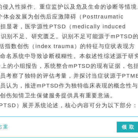
中的侵入性操作、重症监护以及危及生命的诊断等情境
会发展为创伤后应激障碍（Posttraumatic
负担显著，医学源性PTSD（medically induced
响仍识别不足、研究匮乏。识别不足可能源于mPTSD
数创伤（index trauma）的特征与症状表现方
有命名系统中导致诊断模糊性。本叙述性综述源于研
会上的小组报告，系统整合mPTSD的现有证据，包
员考察了独特的评估考量，并探讨当症状源于PTME
员认为，推进mPTSD作为独特临床表现的概念性
及创伤知情卫生保健服务提供具有重要意涵。
PTSD）展开系统论述，核心内容可分为以下部分
方案
领 取