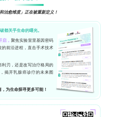
健康相关回避与医疗不信任，从而降低适应性健康行为
度，显著负面影响医疗保健轨迹，甚至升高死亡风险
创伤性应激反应还与更严重的睡眠障碍、更高的动态
心理后果涵盖适应困难、焦虑抑郁症状及PTSD，本
献与专业经验的评估、诊断及治疗考量。
制。按《精神障碍诊断与统计手册》第5版（DSM-5
危及生命的事件，美国基于人口的调查显示6.5%的
人样本中8.3%的终生PTSD病例归因于危及生命疾
高风险人群（如住院患者）常被排除，且许多人无法