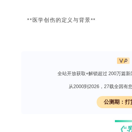
**医学创伤的定义与背景**
医学创伤指暴露于潜在创伤性医学事件（
对生物-心理-社会功能领域的继发性影响。
（如癌症、心血管疾病）、急性或 prolon
invalidation）等。PTMEs可
全站开放获取+解锁超过 200万篇新
度。部分群体因结构性、生物学及情境性
群体、低社会经济地位者、健康素养与
从2000到2026，27载全
研究表明，黑人和拉丁裔青少年因结构
公测期：打
体若居住于高失业率、资源匮乏、低教育 at
亦显著升高，且既往创伤史会进一步加