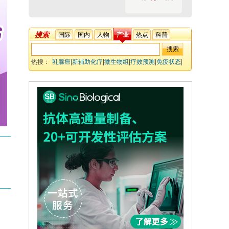
搜索
国际
国内
人物
产业
热点
科普
热搜：
乳腺癌
|
新辅助化疗
|
微生物组
|
疗效预测
|
免疫状态
|
生物学标志