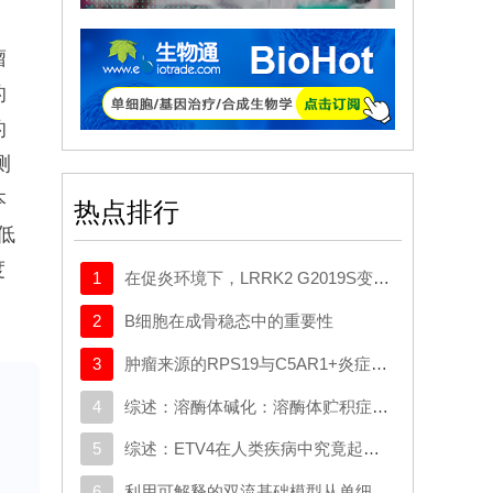
瘤
的
的
测
本
热点排行
低
度
1
在促炎环境下，LRRK2 G2019S变异体与帕金森病患者髓系细胞中的转录变化相关
2
B细胞在成骨稳态中的重要性
疗
3
肿瘤来源的RPS19与C5AR1+炎症巨噬细胞相互作用，促使星形胶质细胞重编程并推动胶质母细胞瘤的进展
腺
4
综述：溶酶体碱化：溶酶体贮积症与典型神经退行性疾病中的共同机制
关
5
综述：ETV4在人类疾病中究竟起什么作用：新的功能、机制及治疗前景
6
利用可解释的双流基础模型从单细胞数据中揭示生物学奥秘