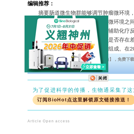
编辑推荐：
摘要肠道微生物群能够调节肿瘤微环境，
果。我们推测乳腺微生物群与肿瘤微环境之
用。这项探索性研究旨在评估在新辅助化疗
中，原位微生物和巨噬细胞的密度是否存在
对照组比较治疗后的微生物密度和组成。在2
【泛素酶和PROTAC?：靶向治疗的新前沿】，免费下载Sign
神州全资子公司）的最新进展总结 >>>
为了促进科学的传播，生物通采集了这
订阅BioHot点这里解锁原文链接推送！
Article
Open access