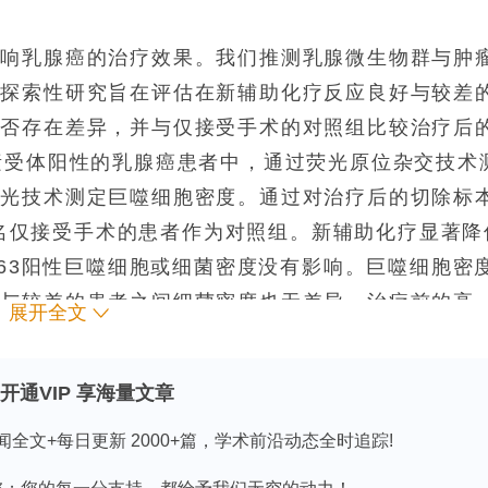
影响乳腺癌的治疗效果。我们推测乳腺微生物群与肿
项探索性研究旨在评估在新辅助化疗反应良好与较差
是否存在差异，并与仅接受手术的对照组比较治疗后
素受体阳性的乳腺癌患者中，通过荧光原位杂交技术
荧光技术测定巨噬细胞密度。通过对治疗后的切除标
。9名仅接受手术的患者作为对照组。新辅助化疗显著降
163阳性巨噬细胞或细菌密度没有影响。巨噬细胞密
好与较差的患者之间细菌密度也无差异。治疗前的高
展开全文
预测良好的治疗反应。与仅接受手术的对照组相比，治
有所下降。这些发现表明，新辅助化疗会影响局部乳
开通VIP 享海量文章
成为预测治疗反应的生物标志物。未来研究应进一步
相互作用。
闻全文+每日更新 2000+篇，学术前沿动态全时追踪!