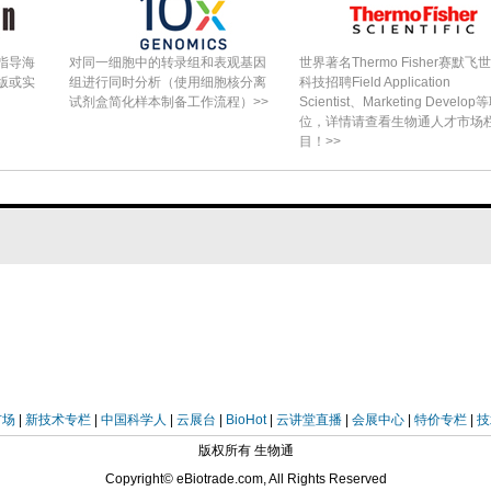
指导海
对同一细胞中的转录组和表观基因
世界著名Thermo Fisher赛默飞
版或实
组进行同时分析（使用细胞核分离
科技招聘Field Application
试剂盒简化样本制备工作流程）>>
Scientist、Marketing Develop
位，详情请查看生物通人才市场
目！>>
市场
|
新技术专栏
|
中国科学人
|
云展台
|
BioHot
|
云讲堂直播
|
会展中心
|
特价专栏
|
技
版权所有 生物通
Copyright© eBiotrade.com, All Rights Reserved