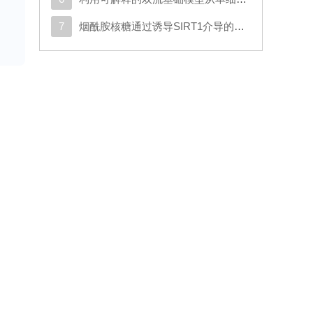
7
烟酰胺核糖通过诱导SIRT1介导的SMAD7去乙酰化以及激活TGF-β/SMAD2/3信号通路，促进人类脂肪干细胞的成软骨分化