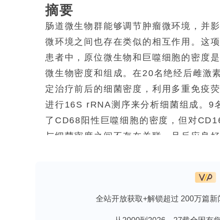
摘要
肠道微生物群能够调节肿瘤微环境，并
微环境之间也存在类似的相互作用。这
患者中，原位微生物和巨噬细胞的密度
微生物密度和组成。在20名绝经后雌激
定治疗前后的细菌密度，利用多重免疫
进行16S rRNA测序来分析细菌组成
了CD68阳性巨噬细胞的密度，但对CD
与细菌密度之间不存在关联，且反应良
CD68和CD163阳性巨噬细胞密度可
后的切除标本显示细菌密度和α多样性均
微生物群和巨噬细胞，而巨噬细胞有望
注乳腺微生物群与局部免疫系统之间的
全站开放获取+解锁超过 200万篇新