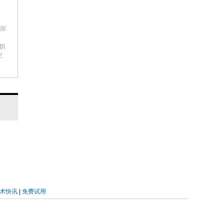
世尔
等职
栏
术快讯
|
免费试用