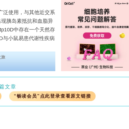
被广泛使用，与其他近交系
出现胰岛素抵抗和血脂异
tp10D中存在一个天然存
0D与小鼠易患代谢性疾病
之旅
篇文章
“畅读会员”点此登录查看原文链接