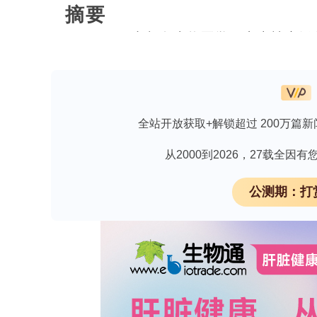
摘要
C57BL/6J小鼠在生物医学研究中被
食后更容易出现胰岛素抵抗和血脂异常。有
在一个天然存在的提前终止密码子，先
人类动脉粥样硬化的严重程度联系起来。在
全站开放获取+解锁超过 200万篇新
C57Bl/6J小鼠品系中的提前终止密码
杂合小鼠中，原始等位基因和修正后的等
从2000到2026，27载全
够逃避无义介导的降解。两种修正后的
A
公测期：打
的野生型表达水平。当给C57Bl/6J小
+/+
Atp10D
（修正型）小鼠在体重增长、
脂肪酸水平方面没有显著差异。然而，
心磷脂含量减少。这些结果表明，在C57B
食引起的胰岛素抵抗和血脂异常。