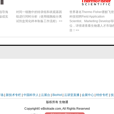
指导海
对同一细胞中的转录组和表观基因
世界著名Thermo Fisher赛默飞
版或实
组进行同时分析（使用细胞核分离
科技招聘Field Application
试剂盒简化样本制备工作流程）>>
Scientist、Marketing Develop
位，详情请查看生物通人才市场
目！>>
市场
|
新技术专栏
|
中国科学人
|
云展台
|
BioHot
|
云讲堂直播
|
会展中心
|
特价专栏
|
技
版权所有 生物通
Copyright© eBiotrade.com, All Rights Reserved