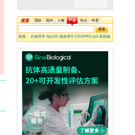
搜索
国际
国内
人物
产业
热点
科普
热搜：
代谢异常 Atp10D 脂质调节 CRISPR/Cas9 基因编
辑