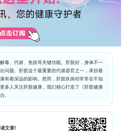
统--重组抗体表达进入Hours时代！》
领 取
打赏