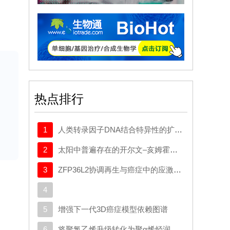
饮
存
及
在
热点排行
能
质
1
人类转录因子DNA结合特异性的扩展密码本
2
太阳中普遍存在的开尔文–亥姆霍兹不稳定性驱动等离子体混合
离
3
ZFP36L2协调再生与癌症中的应激适应性可塑性
而
4
饮
5
增强下一代3D癌症模型依赖图谱
6
将聚氯乙烯升级转化为聚α烯烃润滑剂