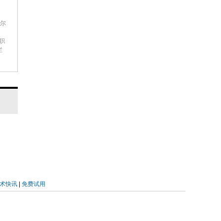
世尔
等职
栏
术快讯
|
免费试用