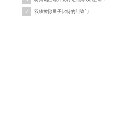
7
双轨擦除量子比特的纠缠门