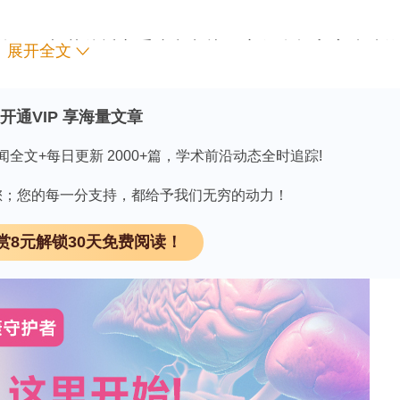
广泛使用，与其他近交系小鼠相比，它们在摄入高脂肪
展开全文
趣的是，C57Bl/6J小鼠的脂质翻转酶
Atp10D
中
前的研究已将
Atp10D
与小鼠易患代谢性疾病的表型以
开通VIP 享海量文章
本研究中，我们利用CRISPR/Cas9技术将
闻全文+每日更新 2000+篇，学术前沿动态全时追踪!
子恢复为野生型谷氨酰胺密码子（
Atp10D *817Q
）。
位基因的RNA转录本都会表达，这表明突变转录本
因有您；您的每一分支持，都给予我们无穷的动力！
tp10D
等位基因的表达可恢复肝脏中该转录本及蛋白
赏8元解锁30天免费阅读！
?/?
鼠喂食高脂肪饮食时，
Atp10D
（原始型）和
葡萄糖耐受性以及血浆中的甘油三酯、胆固醇和游
+/+
雌性
Atp10D
小鼠的血浆中复杂糖鞘脂含量增加，
l/6J小鼠中恢复
Atp10D
的表达并不能逆转高脂肪