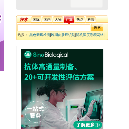
搜索
国际
国内
人物
产业
热点
科普
热搜：
黑色素瘤检测
|
晚期皮肤癌识别
|
随机深度卷积网络
|
知识消歧解释
|
不确定性量化
|
皮肤科临床验证