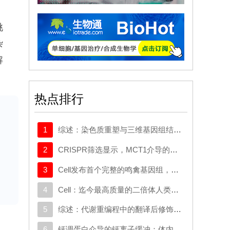
挑
杂
解
在
D
热点排行
念
过
1
综述：染色质重塑与三维基因组结构在癌症中的作用：从机制研究到新的治疗策略
使
2
CRISPR筛选显示，MCT1介导的代谢逃逸机制可规避SMAD3的抑制作用，这一机制可作为治疗靶点
并
3
Cell发布首个完整的鸣禽基因组，有助于探究发声学习
种
4
Cell：迄今最高质量的二倍体人类基因组构建完成
上进
，
5
综述：代谢重编程中的翻译后修饰：对癌症代谢治疗和免疫治疗的启示
例
6
钙调蛋白介导的钙离子缓冲：体内心脏重编程的分子屏障