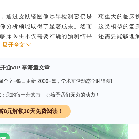
一，通过皮肤镜图像尽早检测它仍是一项重大的临床
图像分析领域取得了显著成果。然而，这类模型的复
。临床医生不仅需要准确的预测结果，还需要能够理
展开全文
M和SHapley加性解释等方法可用于事后解释，但存
素级显著性图，无法与皮肤科医生实际使用的ABC
建立有效关联。目前还没有任何框架能够体现这些概
开通VIP 享海量文章
果与模型解释不一致时所产生的不确定性。本研究通
闻全文+每日更新 2000+篇，学术前沿动态全时追踪!
工智能（FC-XAI）来弥补这一缺陷。第一阶段，
因有您；您的每一分支持，都给予我们无穷的动力！
；第二阶段，借助SHAP技术识别出关键的图像区域，
念构成了模糊认知图（FCM）的节点，而FCM是一
赏8元解锁30天免费阅读！
级推理。该FC-XAI框架在ISIC黑色素瘤数据集
为0.9832（95%置信区间：[0.90, 1.00]）
CM生成的解释则提供了清晰、结构化的概念级说明（