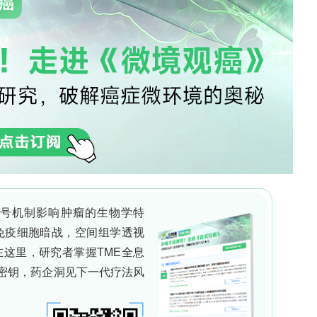
显著增加恶性概率）。不确定性指标显示，中等不确
定性场景下仅为57.1%，这一结果对临床分类具有直
到了类似结果：AUC值为0.9498，且FCM解释
跨数据集泛化能力。通过将预测型深度学习模型与透
AI为构建可靠的皮肤科人工智能系统迈出了重要一步
领 取
打赏