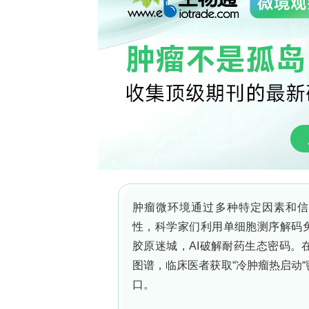
如，高度的不对称性和边界不规则性会
性场景下的准确率为82.4%，而低不确
指导意义。在PH2数据集上的外部实验也得
有临床合理性，表明该框架具备良好的
的结构化概念级因果模型相结合，FC-X
领取CAR-T 细胞免疫疗法详细资料