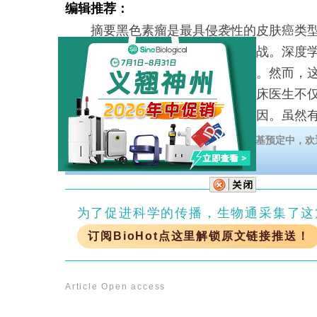
编辑推荐：
摘要黑色素瘤是最具侵袭性的皮肤癌类型
尽早检测它仍是一项重大的临床挑战。深度
医学图像分析领域取得了显著成果。然而，
在临床应用中面临信任度问题。临床医生不
还需要能够理解这些预测背后的原因。虽然有
义翘神州StemVive人肺泡类器官扩增培养基预定中，欢
为了促进科学的传播，生物通采集了这
订阅BioHot点这里解锁原文链接推送！
Article
Open access