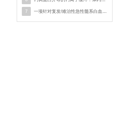
定
7
一项针对复发/难治性急性髓系白血病或原始浆细胞样树突状细胞肿瘤成人患者的CD123导向的嵌合抗原受体T细胞疗法1期试验
接
具
明
。