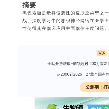
摘要
黑色素瘤是最具侵袭性的皮肤癌类型之
战。深度学习中的卷积神经网络在医学
性使得其在临床应用中面临信任度问题
这些预测背后的原因。虽然有Grad-CA
明显缺陷——它们生成的只是低级别的像
标准（不对称性、边界、颜色和直径）
之间的因果关系，也无法量化当预测结
全站开放获取+解锁超过 200万篇新
一种两阶段混合框架——模糊认知可解释人
从2000到2026，27载全
用ResNet-50模型进行黑色素瘤检测
将其映射到高级别的临床概念上。这些概
公测期：打
基于图的动态模型，能够实现结构化的概念
行了测试：基础深度学习模型的恶性类别AUC值
准确率为84%，召回率为80%。通过F