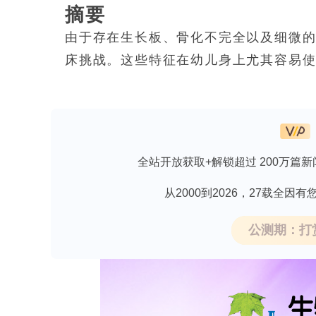
摘要
由于存在生长板、骨化不完全以及细微的
床挑战。这些特征在幼儿身上尤其容易使
同阅片者之间的诊断结果存在差异，进
自动化决策支持系统。本文提出了一种用
EfficientNetV2-Small作为
优化模块，通过两阶段优化流程对模型
全站开放获取+解锁超过 200万篇新
数进行有监督训练，以此确定骨折与正常
从2000到2026，27载全
过一种考虑置信度的非对称奖励函数来
厉的惩罚，从而有效避免因过度自信而
公测期：打
童骨折X光数据集上进行了开发和测试，
盖了四肢骨骼的多个部位，且均由经过
度限制自适应直方图均衡化技术作为预
骨折特征。实验结果表明，所提出的模型的测