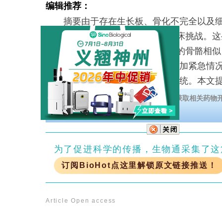
编辑推荐：
摘要由于存在生长板、骨化不完全以及细
童X光片中的骨折检测面临诸多临床挑战。这
容易使X光片看起来与正常发育中的骨骼相似
之间的诊断结果存在差异，进而增加紧急情
此，亟需可靠的自动化决策支持系统。本文
下载【肥胖症和糖尿病明星治疗靶点】，获取相关药物
为了促进科学的传播，生物通采集了这
订阅BioHot点这里解锁原文链接推送！
Article
Open access