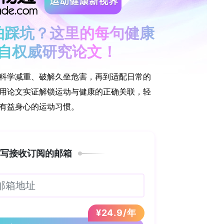
包括MobileNetV2、ResNet50、Xception
ntNetV2-Small。目前该框架仍属于研究原型，在投入
u等信号转导相关蛋白，立即下载产品全目录 >>>
领 取
打赏