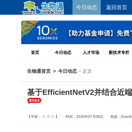
今日动态
返回首页
首页
今日动态
人才市场
新技术专栏
生物通首页
>
今日动态
正文
>
基于EfficientNetV2并
【字体：
大
中
小
】
时间：2026年07月08日
来源：Scientifi