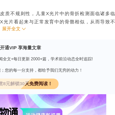
皮质不规则性，儿童X光片中的骨折检测面临诸多
X光片看起来与正常发育中的骨骼相似，从而导致
展开全文
而增加紧急情况下骨折漏诊的概率。因此，亟需可靠
于儿童X光片分析的二分类框架，该框架以
视觉特征提取模块，再结合基于近端策略优化算法的演员-评论
开通VIP 享海量文章
进行进一步训练。在第一阶段，模型通过交叉熵损失
闻全文+每日更新 2000+篇，学术前沿动态全时追踪!
骨骼之间的清晰分类边界；在第二阶段，PPO算法
因有您；您的每一分支持，都给予我们无穷的动力！
优化诊断策略，对于高置信度下的错误分类会施加更
导致的骨折漏诊。该框架在约旦阿卜杜拉国王大学的
赏8元解锁30天免费阅读！
该数据集包含1221张来自实际临床环境的X光片，
认证的儿科放射科医生进行标注。此外，还采用了对
处理步骤，以提高骨骼的局部对比度，便于识别细微
试准确率为91.86%，AUC值为95.90%，灵敏