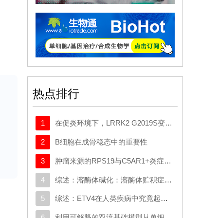
临
不
的
家式
热点排行
函
通
1
在促炎环境下，LRRK2 G2019S变异体与帕金森病患者髓系细胞中的转录变化相关
严
2
B细胞在成骨稳态中的重要性
儿
3
肿瘤来源的RPS19与C5AR1+炎症巨噬细胞相互作用，促使星形胶质细胞重编程并推动胶质母细胞瘤的进展
涵
4
综述：溶酶体碱化：溶酶体贮积症与典型神经退行性疾病中的共同机制
比
的
5
综述：ETV4在人类疾病中究竟起什么作用：新的功能、机制及治疗前景
度
6
利用可解释的双流基础模型从单细胞数据中揭示生物学奥秘