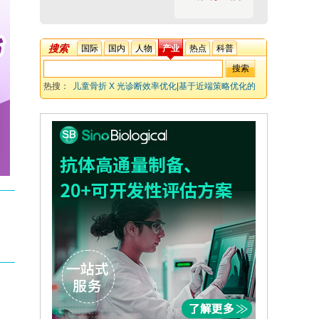
搜索
国际
国内
人物
产业
热点
科普
热搜：
儿童骨折 X 光诊断效率优化
|
基于近端策略优化的
框架
|
医疗影像分析算法
|
效能提升 CNN模型
|
骨折漏诊风险
降低
|
辐射医学研究进展