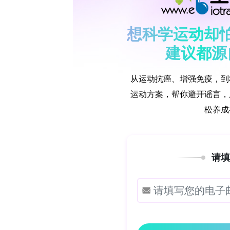
为98.38%，其性能优于其他对比的CNN模型，
DenseNet121以及基础版的Efficie
床应用之前还需要进行多中心验证。
了解SCB开发的高活性激酶等酶蛋白、Ta