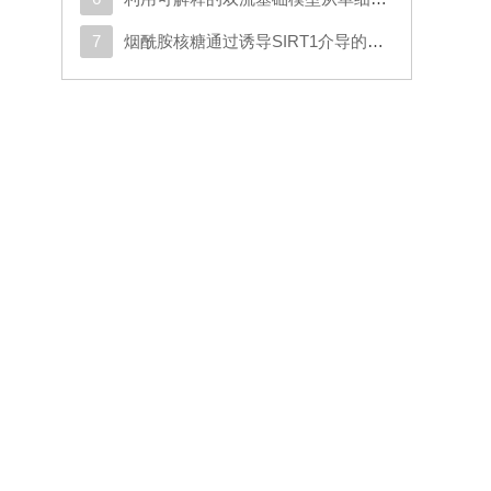
、
7
烟酰胺核糖通过诱导SIRT1介导的SMAD7去乙酰化以及激活TGF-β/SMAD2/3信号通路，促进人类脂肪干细胞的成软骨分化
临