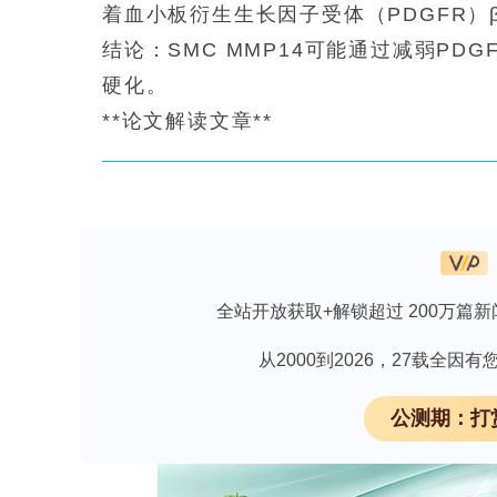
着血小板衍生生长因子受体（PDGFR）
结论：SMC MMP14可能通过减弱P
硬化。
**论文解读文章**
欢迎下载《杂交瘤技术制备单克隆抗体全
全站开放获取+解锁超过 200万篇新
**研究背景、问题与研究意义**
动脉粥样硬化性心血管疾病（ASCVD
从2000到2026，27载全
前蛋白转化酶枯草溶菌素/kexin 9型
公测期：打
固醇（LDL-C）水平，但残余风险仍然
胞，在正常生理条件下维持分化表型，但
转为合成表型，导致增殖和迁移增加，并