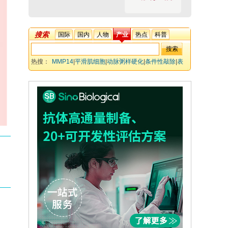
搜索
国际
国内
人物
产业
热点
科普
热搜：
MMP14
|
平滑肌细胞
|
动脉粥样硬化
|
条件性敲除
|
表
型转换
|
PDGF信号通路