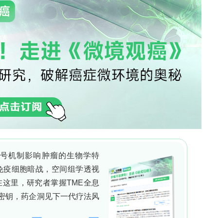
是一种锌依赖性内肽酶，可降解细胞外基质（ECM）和
用。前期研究表明，MMP14在动脉粥样硬化斑块中
?/?
胎敲除可诱导动脉瘤形成并加重Apoe
小鼠的动脉
VD患者为已有动脉粥样硬化病变的成年人，抑制成
不清楚。因此，研究人员开展本研究，旨在探讨成年
样硬化进展和消退的作用，并评估其对基础心血管功能
lational Medicine》。
flox/flox
P14条件性敲除小鼠模型（Mmp14
/Myh11-
诱导敲除。利用超声心动图和线肌动描记法评估心脏和
方饮食（WD）诱导动脉粥样硬化，并采用油红O染
分。单核RNA测序（snRNA-seq）分析主动脉