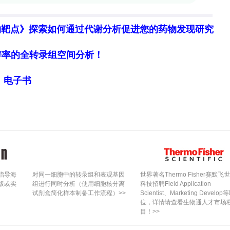
上腺素的血管收缩反应、肠系膜动脉的周向应变和应
鼠的心率、射血分数、缩短分数、心输出量和每搏输
物靶点》探索如何通过代谢分析促进您的药物发现研究
间隔厚度、左心室后壁厚度和左心室内径等结构参数
细胞分辨率的全转录组空间分析！
P14条件性敲除不影响基础心血管功能。
局》电子书
化的影响**
影响血浆脂质水平和动脉粥样硬化发展。与对照组相
D喂养16周后主动脉弓和主动脉窦的斑块面积显著减
中α-SMA阳性细胞减少，但胶原含量增加，而坏死
D68阳性细胞无显著差异。双因素方差分析证实他莫
指导海
对同一细胞中的转录组和表观基因
世界著名Thermo Fisher赛默飞
即归因于SMC MMP14的条件性敲除。
版或实
组进行同时分析（使用细胞核分离
科技招聘Field Application
试剂盒简化样本制备工作流程）>>
Scientist、Marketing Develop
位，详情请查看生物通人才市场
目！>>
响**