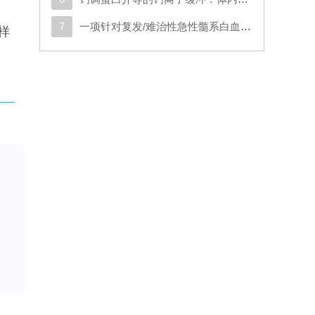
7
一项针对复发/难治性急性髓系白血病或原始浆细胞样树突状细胞肿瘤成人患者的CD123导向的嵌合抗原受体T细胞疗法1期试验
样
物和
胆
细
型
质