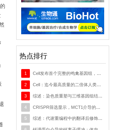
效的
发
然
声
动
热点排行
确
1
Cell发布首个完整的鸣禽基因组，有助于探究发声学习
表
2
Cell：迄今最高质量的二倍体人类基因组构建完成
3
综述：染色质重塑与三维基因组结构在癌症中的作用：从机制研究到新的治疗策略
退
4
CRISPR筛选显示，MCT1介导的代谢逃逸机制可规避SMAD3的抑制作用，这一机制可作为治疗靶点
5
综述：代谢重编程中的翻译后修饰：对癌症代谢治疗和免疫治疗的启示
随
6
钙调蛋白介导的钙离子缓冲：体内心脏重编程的分子屏障