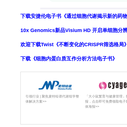
和腹主动脉对高钾生理盐水溶液和苯肾
均无显著差异。超声心动图显示两组小
下载安捷伦电子书《通过细胞代谢揭示新的药
量等心脏功能参数以及左心室质量、室
10x Genomics新品Visium HD 开启单
无显著差异。因此，成年小鼠SMC中MM
欢迎下载Twist《不断变化的CRISPR筛选格
**3.3 SMC MMP14缺陷对动脉粥样硬
下载《细胞内蛋白质互作分析方法电子书》
?/?
在Ldlr
背景下，他莫昔芬处理5天不
?/?
SMC-CKO
比，Ldlr
/Mmp14
小鼠在W
小，且未观察到自发性动脉瘤形成。斑块
心面积、纤维帽厚度、SMC帽指数和C
引领行业 | 聚焦麦特绘谱代谢组学整
「大小鼠繁育与健康管理」
芬对动脉粥样硬化的影响是Cre依赖性的，
体解决方案>>
报，点击即可免费领取电子
体海报>>
**3.4 SMC MMP14缺陷对细胞群体的影