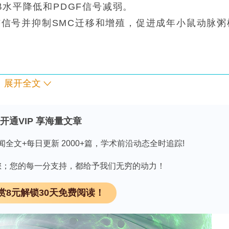
β水平降低和PDGF信号减弱。
DGF信号并抑制SMC迁移和增殖，促进成年小鼠动脉粥
展开全文
流程》解决方案
领 取
开通VIP 享海量文章
闻全文+每日更新 2000+篇，学术前沿动态全时追踪!
）是全球发病率和死亡率的主要原因。尽管他汀类药
因有您；您的每一分支持，都给予我们无穷的动力！
（PCSK9）抑制剂等降脂治疗能有效降低低密度脂蛋白
赏8元解锁30天免费阅读！
显著。血管平滑肌细胞（SMCs）是动脉中膜的主要
在动脉粥样硬化中，SMCs发生去分化，从收缩表
迁移至内膜形成泡沫细胞，促进疾病进展。膜型I基