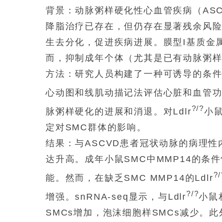
背景：动脉粥样硬化性心血管疾病（AS
降脂治疗已存在，但仍存在显著残余风险
生去分化，促进疾病进展。膜型I基质金属蛋
而，抑制成年个体（尤其是已有动脉粥样
方法：研究人员构建了一种可诱导的条件
心动图和线肌动描记法评估心脏和血管功能
?/?
脉粥样硬化的进展和消退。对Ldlr
小鼠
定对SMC群体的影响。
结果：与ASCVD患者冠状动脉的病理性
达升高。成年小鼠SMC中MMP14的
?/
能。然而，在缺乏SMC MMP14的Ldlr
?/?
增强。snRNA-seq显示，与Ldlr
小鼠
SMCs增加，泡沫细胞样SMCs减少。此