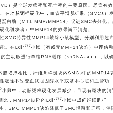
CVD）是全球发病率和死亡率的主要原因。尽管有
。在动脉粥样硬化中，血管平滑肌细胞（SMCs）
白酶（MT1-MMP/MMP14）促进SMC去分化。
硬化斑块者）中MMP14的效果尚不清楚。
性SMC特异性MMP14敲除小鼠模型。分别利用超
?/?
。在Ldlr
小鼠（有或无MMP14缺陷）中评估
的主动脉进行单核RNA测序（snRNA-seq），以
内膜增厚相比，纤维粥样斑块内SMCs中的MMP14
条件性敲除不改变血浆胆固醇水平或基本心脏和血管功
?
小鼠中，动脉粥样硬化发展减少，且现有斑块的消
?/?
相比，MMP14缺陷的Ldlr
小鼠中成纤维细胞样
外，SMC MMP14缺陷降低了SMC增殖和迁移，伴