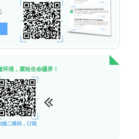
来源于12例缺血性心肌病患者和1例扩张型心肌病患
nus心血管生物样本库）。原代SMCs分离自小鼠胸主动
、CCK-8增殖实验和Transwell迁移实验进行功能分析。
鼠的表征**
脉纤维粥样斑块中SMCs（MYH11阳性细胞）的
提示MMP14表达随疾病进展而升高。他莫昔芬诱导
 mRNA和蛋白水平显著降低，而其他组织无明显变
平（除高密度脂蛋白胆固醇略有降低外）。
基础心血管功能的影响**
SMC-CKO
，与对照组相比，Mmp14
小鼠的胸主动