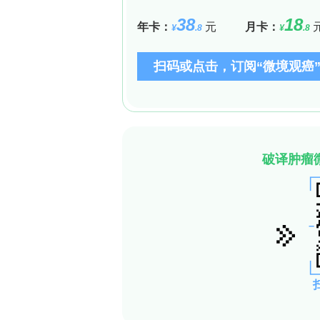
以鉴定SMC亚群。人冠状动脉病变样本
（不列颠哥伦比亚大学Bruce McMa
脉，通过Western blot、qRT-PCR
**研究结果**
**3.1 SMC特异性MMP14条件性敲除小
通过免疫荧光染色，研究人员发现人冠状动
MMP14表达显著高于病理性内膜增厚，
SMC-CKO
Mmp14
小鼠主动脉中Mmp14
且敲除不影响体重、血糖和血浆脂质水
**3.2 成年小鼠SMC MMP14缺陷对
通过线肌动描记法和压力肌动描记法评估