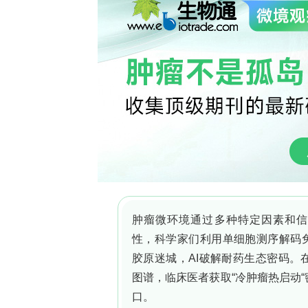
金属蛋白酶（MT1-MMP/MMP14）
ECM成分，并作为信号蛋白发挥多种作
达上调，且SMC中MMP14的组成性胚
硬化。然而，大多数需临床干预的ASC
体中MMP14对动脉粥样硬化的影响尚
SMC中MMP14条件性敲除对动脉粥
影响。该研究发表在《Clinical and Trans
**主要关键技术方法**
研究人员构建了可诱导的SMC特异性MM
CreERT2），通过腹腔注射他莫昔芬
?/?
管功能。在Ldlr
背景下，通过喂食西
天狼猩红染色和免疫荧光评估斑块负荷和成