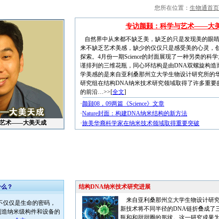
您所在位置：
生物通首页
专访颜颢：科学与艺术——大
自然界中从来都不缺乏美，缺乏的只是发现美的眼睛
来不缺乏艺术美感，缺少的仅仅只是感受美的心灵，
探索。4月份一期Science的封面展现了一种另类的
谨排列的三维花瓶，同心环结构是由DNA双螺旋构造
学美感的是来自亚利桑那州立大学生物设计研究所的
研究组在结构DNA纳米技术研究领域取得了许多重要
的前沿…>>[
全文
]
·
颜颢08，09两篇《Science》文章
·
Nature封面：构建DNA纳米结构的新方法
艺术——大美天成
·
旅美华裔科学家在纳米技术领域取得重要突破
什么？
结构DNA纳米技术研究进展
来自亚利桑那州立大学生物设计研究
不仅仅是生命的密码，
新技术将不同半径的DNA链折叠成了
制造纳米级构件和设备的
瓶和和甜甜圈的形状。这一研究成果