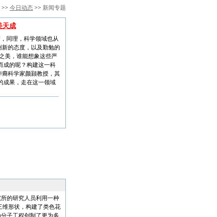
>>
今日动态
>>
新闻专题
美天成
，同理，科学领域也从
创新的态度，以及勤勉的
科学之美，谁能想象这些严
而成的呢？构建这一科
华裔科学家颜颢教授，其
的成果，走在这一领域
所的研究人员利用一种
三维形状，构建了类色花
为分子工程创制了更为多