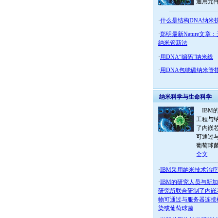
通用元件
·
什么是结构DNA纳米
·
郑明最新Nature文
纳米管新法
·
用DNA“编码”纳米线
·
用DNA包绕碳纳米管
纳米科学与生命科学
IBM
工程与
了内嵌
可通过
葡萄球
全文
·
IBM采用纳米技术治
·
IBM的研究人员与新
研究所联合研制了内嵌
物可通过与服务器连接
染或葡萄球菌