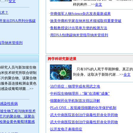
…>>
全文
样的构件…>>
全文
技术？
·
华裔领军人物Science杂志发表最新成果
章：开发出DNA序列分拣碳
·
旅美华裔科学家在纳米技术领域取得重要突破
·
鲁毅教授设计出简单方便的检测方法
·
用DNA包绕碳纳米管指导纳米管排列
指导纳米管排列
跨学科研究新进展
的研究人员与新加坡生物
只有10%的人死于早期肿瘤。真正
纳米技术研究所联合研制
到全身。这取决于新陈代谢…>>
全文
芯片的聚合物。该聚合物
与服务器连接检测金黄色
·
治疗癌症：物理学或有用武之地
菌感染或葡萄球菌…>>
·
中科院生物物理所：“脑”在清晰“成像”
·
细菌耐药化学机制首次得以详解
疗感染性疾病
·
PLoS ONE：发现顽强细菌的化学保护机制
加坡生物工程与纳米技术
·
武大中南医院首创治疗病毒性肝炎化学药物
芯片的聚合物。该聚合
检测金黄色葡萄球菌感
·
武大中南医院首创治疗病毒性肝炎化学药物
·
以开发电子鼻嗅癌症