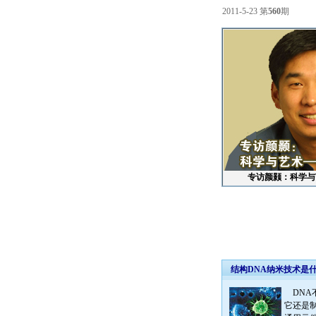
2011-5-23 第
560
期
专访颜颢：科学与
结构DNA纳米技术是
DNA
它还是