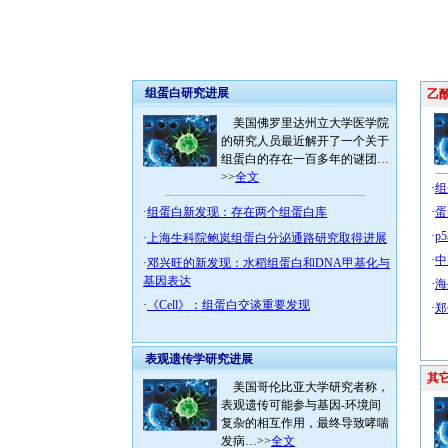
组蛋白研究进展
乙酰
美国佛罗里达州立大学医学院
的研究人员最近解开了一个关于
组蛋白的存在一百多年的谜团…
>>
全文
·
组
·
组蛋白新发现：存在两个组蛋白库
·
蛋
·
p
·
上海生科院鲍岚组蛋白分泌通路研究取得进展
·
中
·
邓兴旺的新发现：水稻组蛋白和DNA甲基化与
基因表达
·
海
·
《Cell》：组蛋白交谈重要发现
·
郑
表观遗传学研究进展
其
美国哥伦比亚大学研究者称，
表观遗传可能参与基因-环境间
复杂的相互作用，最终导致哮喘
发病…>>
全文