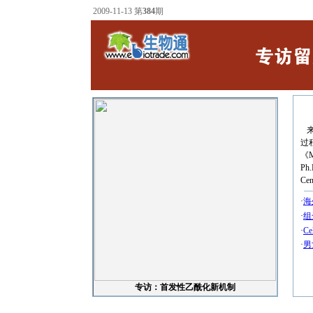
2009-11-13 第
384
期
来
过
《M
Ph
C
·
海
·
组
·
C
·
男
专访：首发性乙酰化新机制