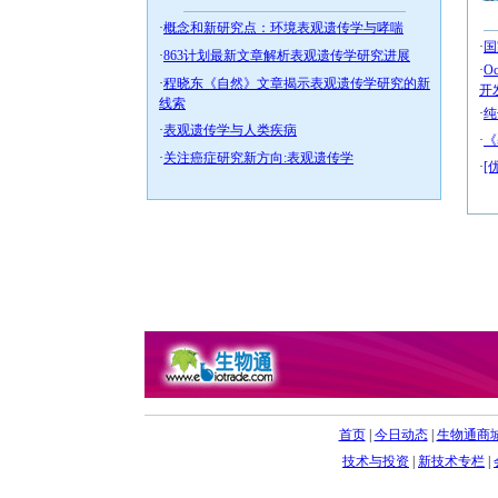
·
概念和新研究点：环境表观遗传学与哮喘
·
国
·
863计划最新文章解析表观遗传学研究进展
·
O
·
程晓东《自然》文章揭示表观遗传学研究的新
开
线索
·
纯
·
表观遗传学与人类疾病
·
《
·
关注癌症研究新方向:表观遗传学
·
[
首页
|
今日动态
|
生物通商
技术与投资
|
新技术专栏
|