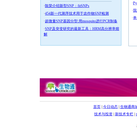
·
P
·
陈荣介绍新型SNP：fitSNPs
·
我
·
454新一代测序技术用于农作物SNP检测
·
单
·
超微量SNP基因分型:用mosquito进行PCR制备
·
SNP及突变研究的最新工具：HRM高分辨率熔
解
首页
|
今日动态
|
生物通商
技术与投资
|
新技术专栏
|