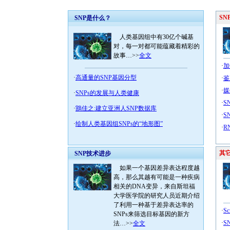
SN
SNP是什么？
人类基因组中有30亿个碱基
对，每一对都可能蕴藏着精彩的
故事…>>
全文
·
加
·
高通量的SNP基因分型
·
鉴
·
媒
·
SNPs的发展与人类健康
·
S
·
鶷佳之:建立亚洲人SNP数据库
·
S
·
绘制人类基因组SNPs的“地形图”
·
R
其
SNP技术进步
如果一个基因差异表达程度越
高，那么其越有可能是一种疾病
相关的DNA变异，来自斯坦福
大学医学院的研究人员近期介绍
了利用一种基于差异表达率的
·
S
SNPs来筛选目标基因的新方
·
S
法…>>
全文