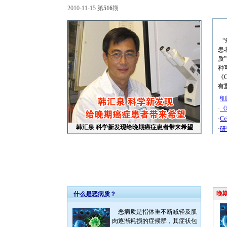
2010-11-15 第
516
期
“
患
质
种
《C
有
·
细
·
《
·
C
韩汇泉 科学新发现给晚期癌症患者带来希望
·
研
晚期
什么是恶病质？
恶病质是指体重不断减轻及肌
肉逐渐耗损的症候群，其症状包