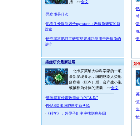
括…>>
全文
·
靶
·
恶病质是什么
·
希
·
肌肉生长限制因子myostatin：恶病质研究的新
·
新
线索
·
晚
·
研究者将肥胖症研究结果成功应用于恶病质的
·
美
治疗
癌症研究最新进展
如何
北卡罗莱纳大学科学家的一项
最新发现显示，细胞感染人类疱
疹病毒（EBV）后，会产生小泡
或被称为外体的液囊…>>
全文
·
英
·
细胞间有传递致癌蛋白的“木马”
·
英
·
PNAS提出细胞癌变新学说
·
生
·
《科学》：外显子组测序找到癌基因
·
研