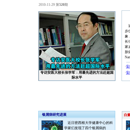
2010-11-29 第
520
期
近
步
象
长
家
肤
Na
·
安
专访安医大校长张学军：用最先进的方法赶超国
·
安
际水平
银屑病研究进展
白癜
近日密西根大学健康中心的科
学家们发现了四个银屑病的