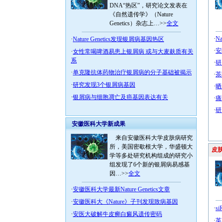
DNA“热区”，研究论文发表在
《自然遗传学》（Nature
Genetics）杂志上…>>
全文
·
N
·
Nature Genetics发现银屑病基因热区
·
安
·
女性常喝啤酒易患上银屑病 或与大麦麸质有关
系
·
研
·
单克隆抗体药物治疗银屑病的分子基础被揭示
·
茶
·
研究发现3个银屑病基因
·
晒
·
银屑病与细胞凋亡及癌基因表达有关
·
痛
·
研
安徽医科大学新成果
来自安徽医科大学皮肤病研究
所，美国密歇根大学，华盛顿大
皮肤
学等多处研究机构组成的研究小
组发现了6个新的银屑病易感基
因…>>
全文
·
安徽医科大学最新Nature Genetics文章
·
安徽医科大《Nature》子刊发现致病基因
·
s
·
安医大破解牛皮癣白癜风遗传密码
·
英