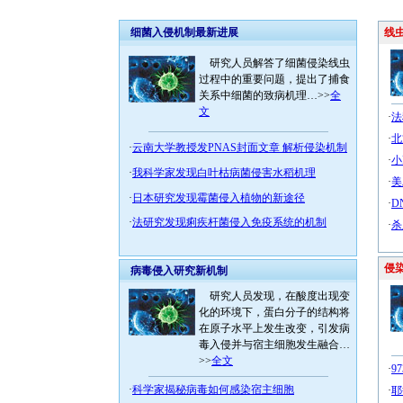
细菌入侵机制最新进展
线虫
研究人员解答了细菌侵染线虫
过程中的重要问题，提出了捕食
关系中细菌的致病机理…>>
全
文
·
法
·
北
·
云南大学教授发PNAS封面文章 解析侵染机制
·
小
·
我科学家发现白叶枯病菌侵害水稻机理
·
美
·
日本研究发现霉菌侵入植物的新途径
·
D
·
法研究发现痢疾杆菌侵入免疫系统的机制
·
杀
侵染
病毒侵入研究新机制
研究人员发现，在酸度出现变
化的环境下，蛋白分子的结构将
在原子水平上发生改变，引发病
毒入侵并与宿主细胞发生融合…
>>
全文
·
9
·
科学家揭秘病毒如何感染宿主细胞
·
耶