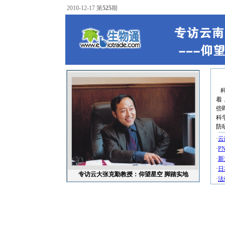
2010-12-17 第
525
期
科
着
些
科
防
·
云
·
P
·
新
·
日
专访云大张克勤教授：仰望星空 脚踏实地
·
法