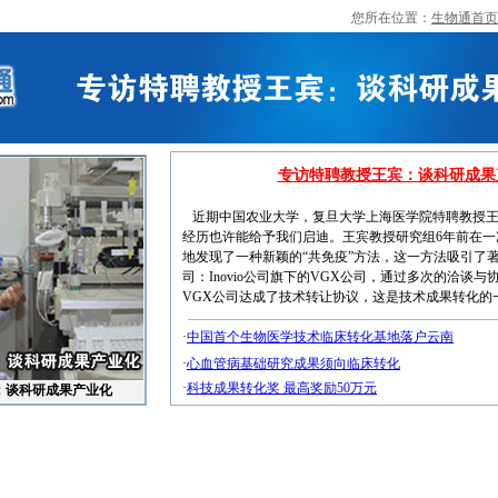
您所在位置：
生物通首页
专访特聘教授王宾：谈科研成果
近期中国农业大学，复旦大学上海医学院特聘教授王
经历也许能给予我们启迪。王宾教授研究组6年前在一
地发现了一种新颖的“共免疫”方法，这一方法吸引了
司：Inovio公司旗下的VGX公司，通过多次的洽谈
VGX公司达成了技术转让协议，这是技术成果转化的一
·
中国首个生物医学技术临床转化基地落户云南
·
心血管病基础研究成果须向临床转化
·
科技成果转化奖 最高奖励50万元
：谈科研成果产业化