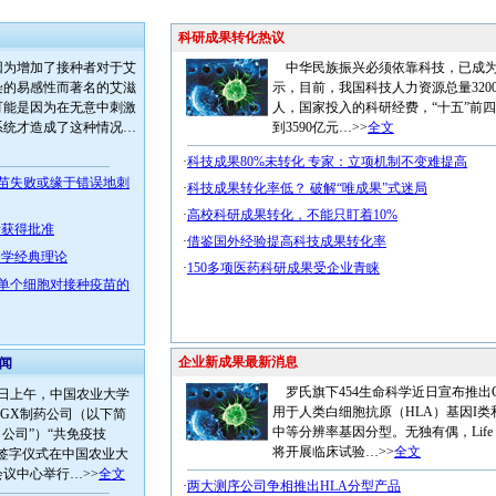
科研成果转化热议
为增加了接种者对于艾
中华民族振兴必须依靠科技，已成为
染的易感性而著名的艾滋
示，目前，我国科技人力资源总量3200
可能是因为在无意中刺激
人，国家投入的科研经费，“十五”前
系统才造成了这种情况…
到3590亿元…>>
全文
·
科技成果80%未转化 专家：立项机制不变难提高
疫苗失败或缘于错误地刺
·
科技成果转化率低？ 破解“唯成果”式迷局
·
高校科研成果转化，不能只盯着10%
斯获得批准
·
借鉴国外经验提高科技成果转化率
疫学经典理论
·
150多项医药科研成果受企业青睐
出单个细胞对接种疫苗的
企业新成果最新消息
闻
罗氏旗下454生命科学近日宣布推出GS 
8日上午，中国农业大学
用于人类白细胞抗原（HLA）基因I类
VGX制药公司（以下简
中等分辨率基因分型。无独有偶，Life Tec
X 公司”）“共免疫技
将开展临床试验…>>
全文
让签字仪式在中国农业大
议中心举行…>>
全文
·
两大测序公司争相推出HLA分型产品