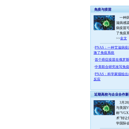
免疫与疫苗
一种因
滋病感
病疫苗
了免疫
>>
全文
·
PNAS：一种艾滋病
激了免疫系统
·
首个癌症疫苗在俄罗
·
中美联合研究改写免
·
PNAS：科学家描绘
反应
近期高校与企业合作新
3月2
与美国
称“VG
术”转
学国际会