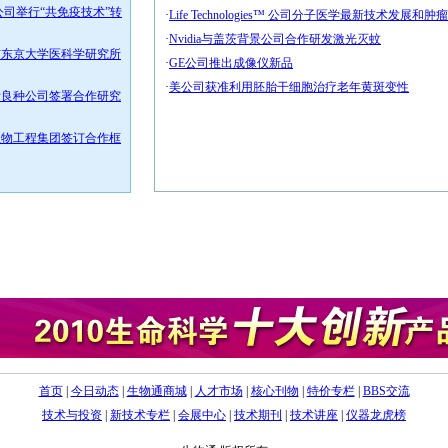
公司举行“共免疫技术”转
·
Life Technologies™ 公司分子医学最新技术发
·
Nvidia与盖茨背景公司合作研发激光灭蚊
与东京大学医科学研究所
·
GE公司推出成像仪新品
·
美公司获准利用胚胎干细胞治疗老年黄斑变性
际良种公司签署合作研究
生物工程集团签订合作框
首页
|
今日动态
|
生物通商城
|
人才市场
|
核心刊物
|
特价专栏
|
BBS交流
技术与投资
|
新技术专栏
|
会展中心
|
技术期刊
|
技术讲座
|
仪器龙虎榜