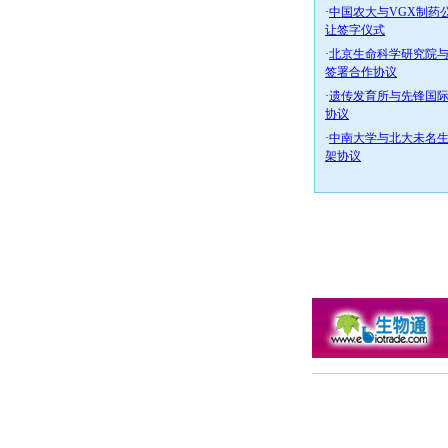
·
中国农大与VGX制药
让签字仪式
·
北京生命科学研究院
签署合作协议
·
遗传发育所与先锋国
协议
·
中南大学与北大未名
架协议