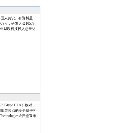
国人共识。有资料显
万人，研发人员105万
四年财政科技投入总量达
Gtype HLA引物对，
和II类位点的高分辨率和
hnologies近日也宣布