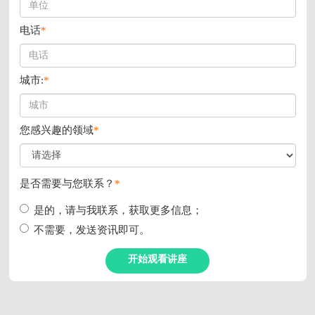
Aaro
讲座
利用
证研究；
CAR研究管线的设计与测试；
疗性均有效的TCRs；
性中的应用；
。