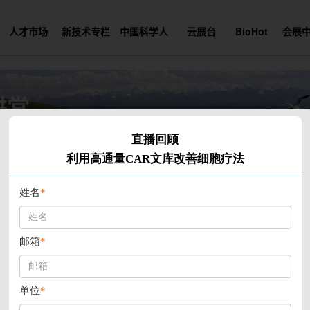
人才市场
新技术专栏
中国科学人
云展台
BioHot
会展
CAR文库改善细胞疗法
讲座