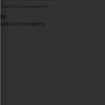
n Sato,PhD & Justin Farlow,PhD
题目：
高通量CAR文库改善细胞疗法