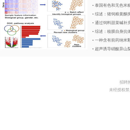
•
泰国有色和无色米糠油（含
•
综述：猪饲粮黄酮类化合物对生长
•
通过饲料甜菜碱补充增
•
综述：核膜自身抗体
•
一种含有前药纳米颗粒的
•
超声诱导硝酸异山
招聘热线
未经授权禁