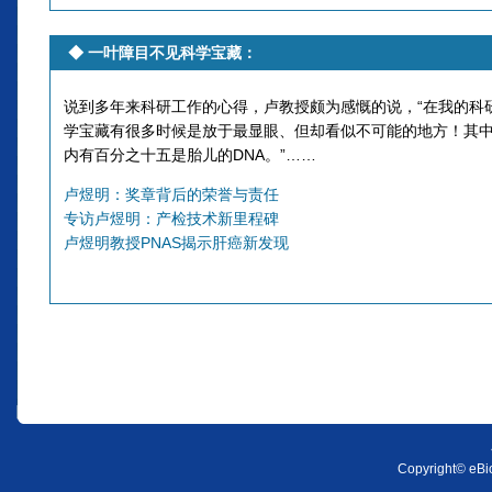
◆
一叶障目不见科学宝藏
：
说到多年来科研工作的心得，卢教授颇为感慨的说，“在我的科
学宝藏有很多时候是放于最显眼、但却看似不可能的地方！其
内有百分之十五是胎儿的DNA。”……
卢煜明：奖章背后的荣誉与责任
专访卢煜明：产检技术新里程碑
卢煜明教授PNAS揭示肝癌新发现
Copyright© eBio