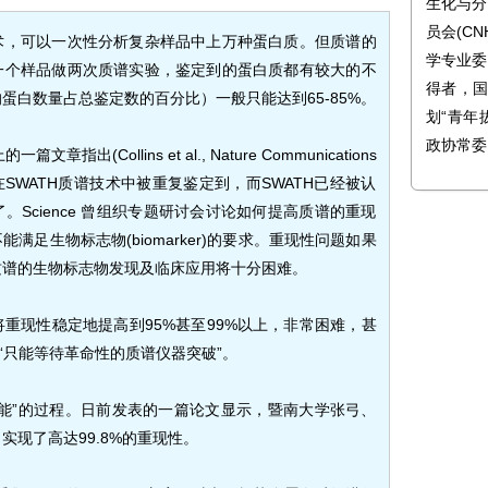
生化与分
员会(C
术，可以一次性分析复杂样品中上万种蛋白质。但质谱的
学专业委
一个样品做两次质谱实验，鉴定到的蛋白质都有较大的不
得者，国
蛋白数量占总鉴定数的百分比）一般只能达到65-85%。
划“青年
政协常委
的一篇文章指出(Collins et al., Nature Communications
能在SWATH质谱技术中被重复鉴定到，而SWATH已经被认
Science 曾组织专题研讨会讨论如何提高质谱的重现
满足生物标志物(biomarker)的要求。重现性问题如果
质谱的生物标志物发现及临床应用将十分困难。
重现性稳定地提高到95%甚至99%以上，非常困难，甚
“只能等待革命性的质谱仪器突破”。
能”的过程。日前发表的一篇论文显示，暨南大学张弓、
现了高达99.8%的重现性。