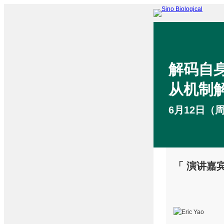
解码自
从机制
6月12日（周
「 演讲嘉宾