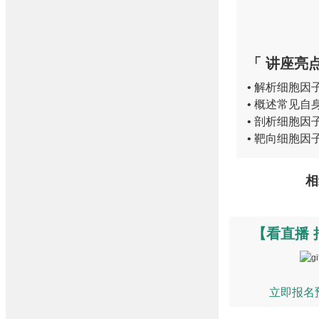
「 讲座亮点
• 解析细胞
• 概述常见
• 剖析细胞
• 靶向细胞
相
【看直播 
立即报名预