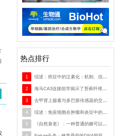
）
方
热点排行
构
1
综述：癌症中的泛素化：机制、信号网络及潜在的治疗机会
2
海马CA3连接组学揭示了苔藓纤维输入梯度及对锥体细胞的选择性前馈抑制
3
去甲肾上腺素与多巴胺传感器的交叉反应取决于局部神经支配密度
4
综述：免疫细胞在肿瘤和炎症中的迁移：分子机制与治疗靶点
5
《自然衰老》：一种普通的糖可以帮助癌细胞挣脱并扩散
改
6
Nature头条：修复受损的DNA能延长寿命吗？