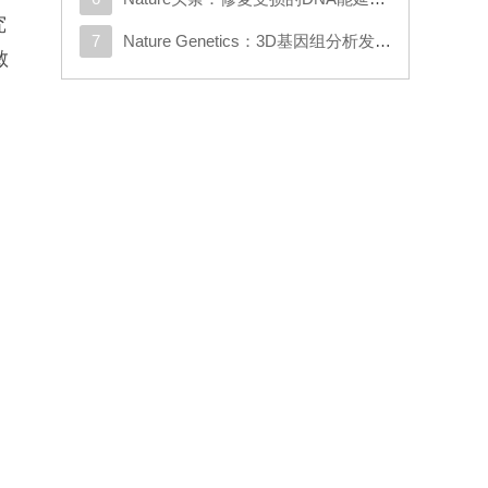
究
7
Nature Genetics：3D基因组分析发现与克罗恩病相关的新基因
敏
n