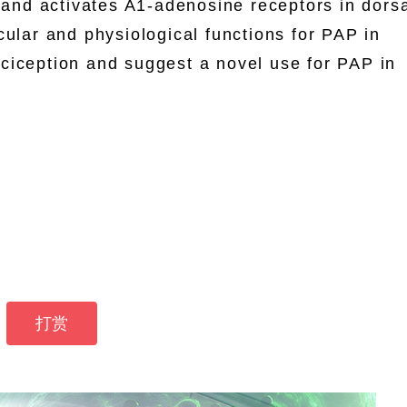
nd activates A1-adenosine receptors in dorsa
cular and physiological functions for PAP in
ciception and suggest a novel use for PAP in
打赏