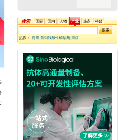
搜索
国际
国内
人物
产业
热点
科普
热搜：
疼痛
|
前列腺酸性磷酸酶
|
癌症
辛
分
文