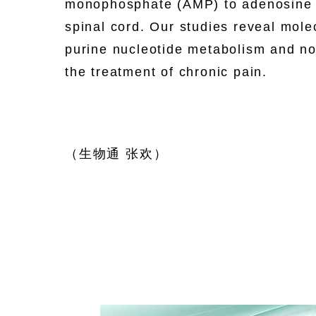
monophosphate (AMP) to adenosine a
spinal cord. Our studies reveal mole
purine nucleotide metabolism and no
the treatment of chronic pain.
（生物通 张欢）