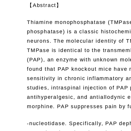
【Abstract】
Thiamine monophosphatase (TMPase, 
phosphatase) is a classic histochemi
neurons. The molecular identity of 
TMPase is identical to the transmem
(PAP), an enzyme with unknown mole
found that PAP knockout mice have n
sensitivity in chronic inflammatory 
studies, intraspinal injection of PAP
antihyperalgesic, and antiallodynic e
morphine. PAP suppresses pain by fu
-nucleotidase. Specifically, PAP dep