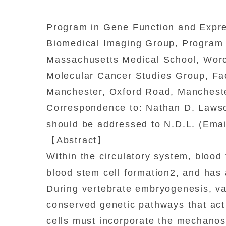
Program in Gene Function and Expre
Biomedical Imaging Group, Program i
Massachusetts Medical School, Wor
Molecular Cancer Studies Group, Facu
Manchester, Oxford Road, Manches
Correspondence to: Nathan D. Lawso
should be addressed to N.D.L. (Em
【
Abstract
】
Within the circulatory system, blood
blood stem cell formation2, and has 
During vertebrate embryogenesis, vas
conserved genetic pathways that act 
cells must incorporate the mechanose