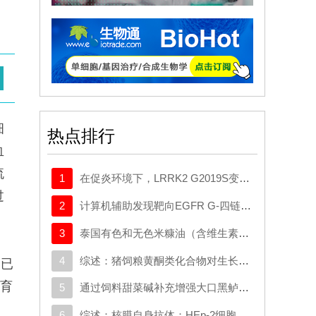
细
热点排行
血
流
1
在促炎环境下，LRRK2 G2019S变异体与帕金森病患者髓系细胞中的转录变化相关
过
2
计算机辅助发现靶向EGFR G-四链体（G-Quadruplex, G4）的菲并咪唑衍生物诱导胶质母细胞瘤并发多细胞器损伤
3
泰国有色和无色米糠油（含维生素E同系物和γ-谷维素）的抗氧化、抗炎和骨重塑调节活性
4
综述：猪饲粮黄酮类化合物对生长性能及抗氧化应答的影响：一项包含探索性剂量-时间关系的系统评价与Meta分析
是已
育
5
通过饲料甜菜碱补充增强大口黑鲈的肝脏抗氧化能力和碳水化合物、脂质及胆汁酸代谢
6
综述：核膜自身抗体：HEp-2细胞底物的功能解剖学