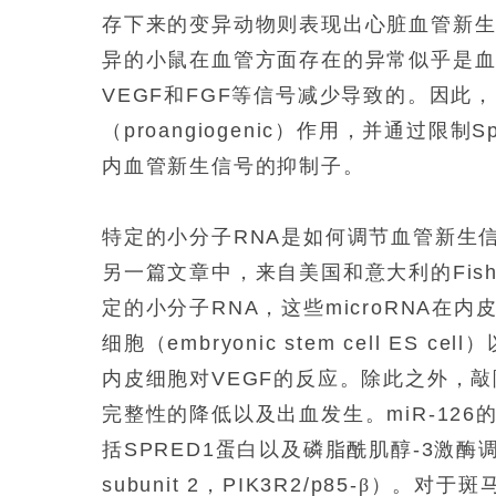
存下来的变异动物则表现出心脏血管新
异的小鼠在血管方面存在的异常似乎是
VEGF
和
FGF
等信号减少导致的。因此，
（
proangiogenic
）作用，并通过限制
S
内血管新生信号的抑制子。
特定的小分子
RNA
是如何调节血管新生
另一篇文章中，来自美国和意大利的
Fis
定的小分子
RNA
，这些
microRNA
在内
细胞（
embryonic stem cell ES cell
）
内皮细胞对
VEGF
的反应。除此之外，敲
完整性的降低以及出血发生。
miR-126
括
SPRED1
蛋白以及磷脂酰肌醇
-3
激酶
subunit 2
，
PIK3R2/p85-
β）。对于斑