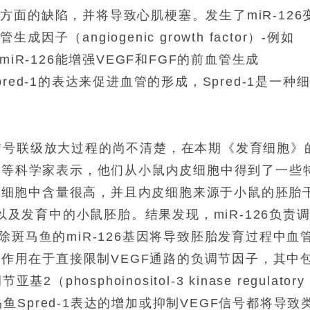
生方面的缺陷，并将导致心肌梗塞。发生了
miR-126
血管生成因子（
angiogenic growth factor
）
-
例如
miR-126
能增强
VEGF
和
FGF
的前血管生成
pred-1
的表达来促进血管的形成，
Spred-1
是一种
信号联级放大过程的尚不清楚，在本期《发育细胞》
h
等科学家表示，他们从小鼠内皮细胞中得到了一些
皮细胞中含量很高，并且内皮细胞来源于小鼠的胚胎
以及发育中的小鼠胚胎。结果发现，
miR-126
负责
除斑马鱼的
miR-126
基因将导致胚胎发育过程中血
的作用在于直接限制
VEGF
通路的负调节因子，其中
调节亚基
2
（
phosphoinositol-3 kinase regulatory
马鱼
Spred-1
表达的增加或抑制
VEGF
信号都将导致