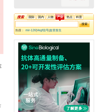
搜索
国际
国内
人物
产业
热点
科普
热搜：
mir-126
|
Vegf信号
|
血管发生
院
方