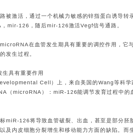
通路被激活，通过一个机械力敏感的锌指蛋白诱导转
A
，
mir-126
，随后
mir-126
激活
Vegf
信号通路。
，
microRNA
在血管发生期具有重要的调控作用，它
管的发生过程。
发生具有重要作用
evelopmental Cell
）上，来自美国的
Wang
等科学
NA
（
microRNA
）：
miR-126
能调节发育过程中的
目标
miR-126
将导致血管破裂、出血，甚至是部分胚
，以及内皮细胞分裂增生和移动能力方面的缺陷。而