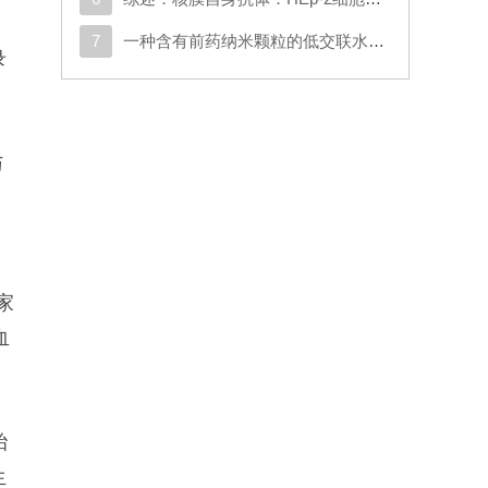
7
一种含有前药纳米颗粒的低交联水凝胶可通过调节神经炎症和细胞外基质沉积来促进脊髓再生
录
与
家
血
胎
生