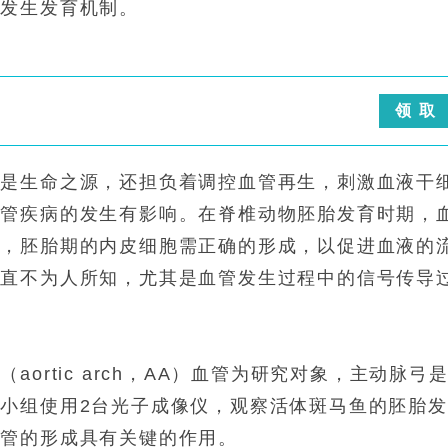
的发生发育机制。
领 取
仅是生命之源，还担负着调控血管再生，刺激血液干
血管疾病的发生有影响。在脊椎动物胚胎发育时期，
后，胚胎期的内皮细胞需正确的形成，以促进血液的
一直不为人所知，尤其是血管发生过程中的信号传导
弓（
aortic arch
，
AA
）血管为研究对象，主动脉弓
究小组使用
2
台光子成像仪，观察活体斑马鱼的胚胎发
血管的形成具有关键的作用。