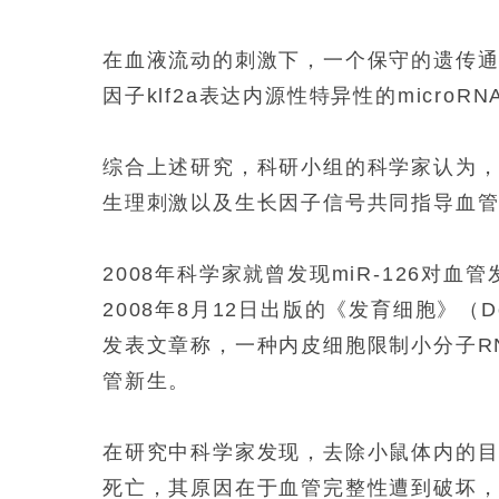
在血液流动的刺激下，一个保守的遗传
因子
klf2a
表达内源性特异性的
microRN
综合上述研究，科研小组的科学家认为
生理刺激以及生长因子信号共同指导血
2008
年科学家就曾发现
miR-126
对血管
2008
年
8
月
12
日
出版的《发育细胞》（
D
发表文章称，一种内皮细胞限制小分子
R
管新生。
在研究中科学家发现，去除小鼠体内的
死亡，其原因在于血管完整性遭到破坏