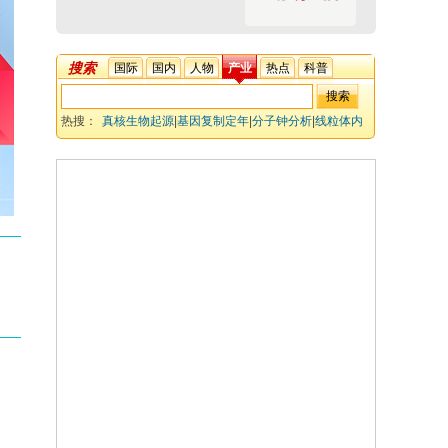
搜索
国际
国内
人物
产业
热点
科普
热搜：
真核生物起源
|
基因复制定年
|
分子钟分析
|
线粒体内
共生
|
细胞骨架演化
|
内膜系统
|
核区室化
|
前LECA演
化
|
Asgard古菌
|
真核生物关键特征