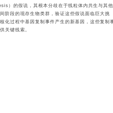
enesis）的假说，其根本分歧在于线粒体内共生与其
中间阶段的现存生物类群，验证这些假说面临巨大挑
真核化过程中基因复制事件产生的新基因，这些复制
提供关键线索。
relaxed molecular clock）技术，首次系
。研究表明，真核化过程跨越中太古代至古元古代晚
eoproterozoic）。更重要的是，宿主古菌细胞在线粒体内
胞骨架、膜运输系统、内膜系统、吞噬装置和细胞核
步形成，而线粒体内共生发生于此后。这一发现有力驳
体”（complexified-archaean, late-
抗体开发到临床研究全流程>>欢迎下载详细技术资料
领 取