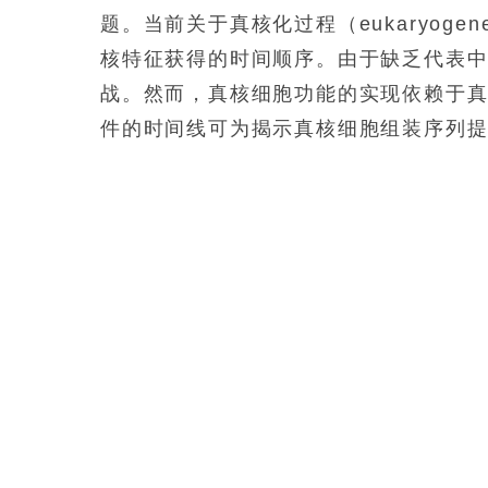
题。当前关于真核化过程（eukaryog
核特征获得的时间顺序。由于缺乏代表
战。然而，真核细胞功能的实现依赖于
件的时间线可为揭示真核细胞组装序列
近日发表于《Nature》的研究通过松弛分子钟（
构建了真核生物关键特征演化的时间轴
（Mesoarchaean to late Pala
生前已具备复杂细胞特征，包括精细细
结构，这些特征在30-22.5亿年间逐
了“线粒体早出”假说，支持了“复杂化古菌-晚出线粒
mitochondrion）的真核化路径。
义翘神州抗体开发完整解决方案，覆盖从