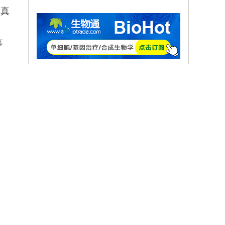
他真
事
统
期
热点排行
共
等
1
人类转录因子DNA结合特异性的扩展密码本
斥
2
太阳中普遍存在的开尔文–亥姆霍兹不稳定性驱动等离子体混合
3
ZFP36L2协调再生与癌症中的应激适应性可塑性
4
杏仁核星形胶质细胞初级纤毛的机制与应激行为密切相关。
5
增强下一代3D癌症模型依赖图谱
6
将聚氯乙烯升级转化为聚α烯烃润滑剂