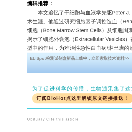
编辑推荐：
本文追忆了干细胞与血液学先驱Peter J. Qu
术生涯。他通过研究细胞因子调控造血（Hemato
细胞（Bone Marrow Stem Cells）
揭示了细胞外囊泡（Extracellular Vesi
型中的作用，为难治性急性白血病/淋巴瘤的
作发表于NEJM、Nature等顶级期刊，推动
ELISpot检测试剂盒新品上线中，立即索取技术资料>>
为了促进科学的传播，生物通采集了这
订阅BioHot点这里解锁原文链接推送！
Obituary
Cite this article