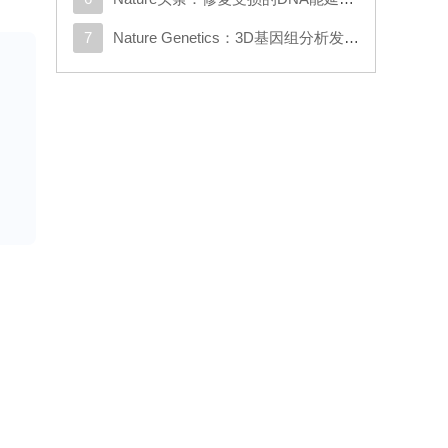
7
Nature Genetics：3D基因组分析发现与克罗恩病相关的新基因
离
究
干
于
过
其