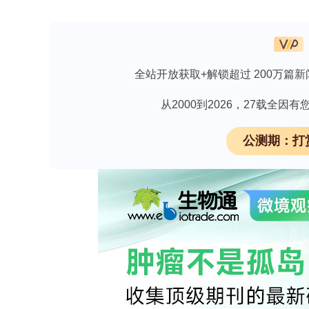
在技术方法上，Quesenberry团队
本），结合细胞周期同步化技术、细胞
心、蛋白组学分析）以及动物模型验证
全站开放获取+解锁超过 200万篇新
多次获得美国国立卫生研究院（NIH）基
从2000到2026，27载全
主要研究结果
细胞因子与造血调控
公测期：打
通过系列实验，Quesenberry团队发
细胞的细胞周期进程，从而影响其自我
静止期的观点，为扩增临床级干细胞提
细胞外囊泡介导的细胞命运重编程
研究证实，骨髓干细胞释放的细胞外囊泡
旁分泌机制促进组织修复（如心肌梗死
团队在《Blood》《Leukemia》