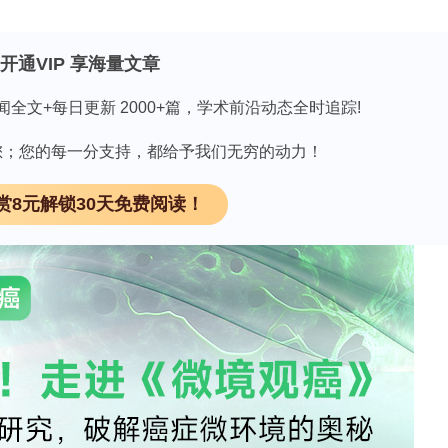
长期依托临床样本队列（包括白血病、淋巴瘤患者骨髓标
开通VIP 享海量文章
因子刺激实验、细胞外囊泡分离与功能鉴定（如超速
，系统评估干细胞增殖、分化和免疫调节功能。其研
闻全文+每日更新 2000+篇，学术前沿动态全时追踪!
金支持，累计经费近7000万美元。
因有您；您的每一分支持，都给予我们无穷的动力！
赏8元解锁30天免费阅读！
现特定细胞因子（如GM-CSF、IL-3）可动态调节造血
更新与分化平衡。这一发现挑战了传统认为干细胞处
供了理论依据。
能够携带功能性蛋白质、RNA等生物活性分子，通
、放射损伤模型），并显著抑制肿瘤细胞恶性表型。
等期刊发表的多篇论文系统阐述了囊泡内容物（如