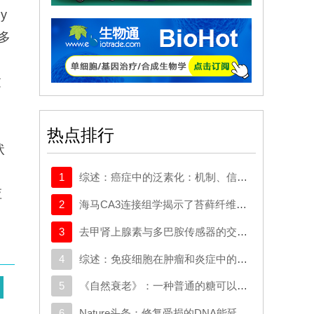
y
多
了
过
机
热点排行
状
1
综述：癌症中的泛素化：机制、信号网络及潜在的治疗机会
应
2
海马CA3连接组学揭示了苔藓纤维输入梯度及对锥体细胞的选择性前馈抑制
3
去甲肾上腺素与多巴胺传感器的交叉反应取决于局部神经支配密度
4
综述：免疫细胞在肿瘤和炎症中的迁移：分子机制与治疗靶点
5
《自然衰老》：一种普通的糖可以帮助癌细胞挣脱并扩散
6
Nature头条：修复受损的DNA能延长寿命吗？