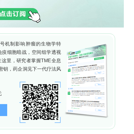
受体细胞基因表达中的作用。
细胞周期相位密切关联”的创新理论，证明处于不同周期阶
化潜能。该理论为优化干细胞移植策略提供了新视角
险方面意义重大。
根本上连接了基础干细胞生物学与临床血液肿瘤学，其关于细
发新型细胞治疗策略奠定了基石。他担任《Journ
ogy》编辑及国际血液学学会主席期间，极大促进了全球学术交
子Matthew Quesenberry等）延续，推动
“我们深切怀念这位卓越的科学家、导师与同事，他
k发表于《Stem Cell Reviews and Reports