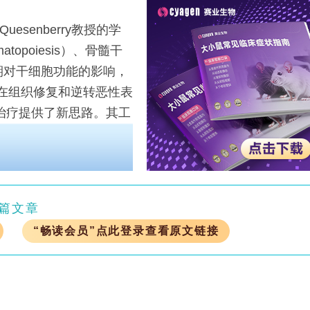
esenberry教授的学
poiesis）、骨髓干
及细胞周期对干细胞功能的影响，
cles）在组织修复和逆转恶性表
治疗提供了新思路。其工
了临床转化。
篇文章
“畅读会员”点此登录查看原文链接