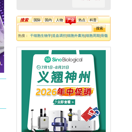
搜索
国际
国内
人物
产业
热点
科普
热搜：
干细胞生物学
|
造血调控
|
细胞外囊泡
|
细胞周期
|
骨髓
干细胞
|
急性白血病
|
淋巴瘤
|
组织修复
|
恶性表型逆转
|
国际血
液学学会