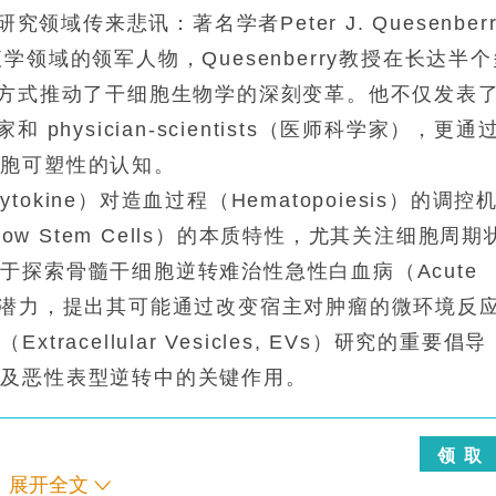
领域传来悲讯：著名学者Peter J. Quesenberr
领域的领军人物，Quesenberry教授在长达半个
维方式推动了干细胞生物学的深刻变革。他不仅发表
hysician-scientists（医师科学家），更通
细胞可塑性的认知。
tokine）对造血过程（Hematopoiesis）的调控
ow Stem Cells）的本质特性，尤其关注细胞周期
于探索骨髓干细胞逆转难治性急性白血病（Acute
ma）的潜力，提出其可能通过改变宿主对肿瘤的微环境反
cellular Vesicles, EVs）研究的重要倡导
复及恶性表型逆转中的关键作用。
领 取
展开全文