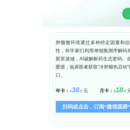
microRNA、信号通路蛋白）在调控
干细胞周期状态与功能可塑性
Quesenberry提出“干细胞功能与
（G
/G
/S期）的干细胞具有异质性分
0
1
尤其在提高移植效率及减少肿瘤复发风
结论与展望
Peter Quesenberry的工作从
周期、细胞外囊泡和造血微环境的研究为开
of Experimental Hematol
流。其科学遗产将继续通过学生与合作者（如其
胞研究向临床转化迈进。正如悼文所述：
精神将激励后人继续探索未知。”
（注：本文内容均整理自Mariusz Ratajcza
悼文，未添加非原文信息。）