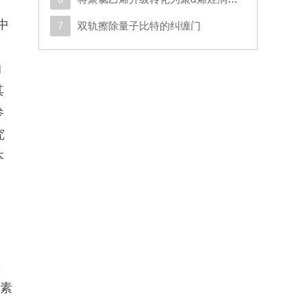
中
7
双轨擦除量子比特的纠缠门
的
其
参
究
本
，
霉素