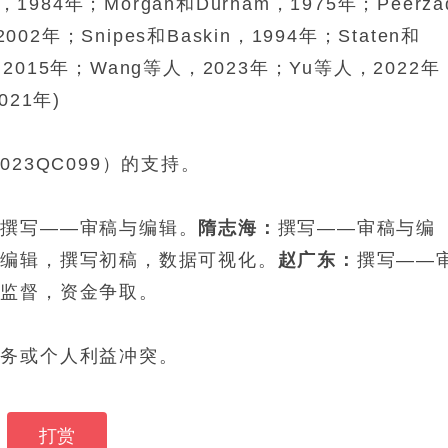
g，1984年；Morgan和Durham，1975年；Peerza
2002年；Snipes和Baskin，1994年；Staten和
tov，2015年；Wang等人，2023年；Yu等人，2022年
021年)
23QC099）的支持。
：
撰写——审稿与编辑。
隋志海：
撰写——审稿与编
与编辑，撰写初稿，数据可视化。
赵广东：
撰写——
目监督，资金争取。
财务或个人利益冲突。
打赏