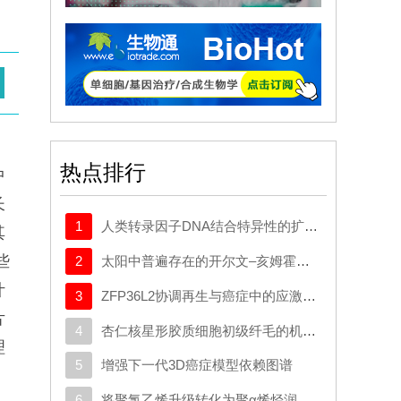
热点排行
中
长
1
人类转录因子DNA结合特异性的扩展密码本
其
些
2
太阳中普遍存在的开尔文–亥姆霍兹不稳定性驱动等离子体混合
叶
3
ZFP36L2协调再生与癌症中的应激适应性可塑性
片
4
杏仁核星形胶质细胞初级纤毛的机制与应激行为密切相关。
理
5
增强下一代3D癌症模型依赖图谱
6
将聚氯乙烯升级转化为聚α烯烃润滑剂