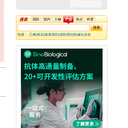
搜索
国际
国内
人物
产业
热点
科普
热搜：
乙烯
|
棉花
|
激素调控
|
成熟调控
|
机械化采收