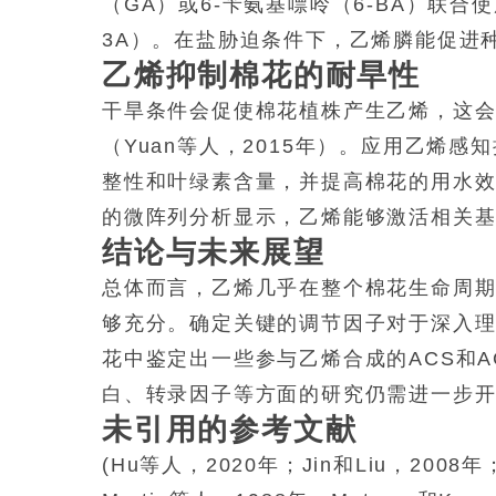
（GA）或6-苄氨基嘌呤（6-BA）联合使
3A）。在盐胁迫条件下，乙烯膦能促进
乙烯抑制棉花的耐旱性
干旱条件会促使棉花植株产生乙烯，这
（Yuan等人，2015年）。应用乙烯
整性和叶绿素含量，并提高棉花的用水效率
的微阵列分析显示，乙烯能够激活相关
结论与未来展望
总体而言，乙烯几乎在整个棉花生命周期
够充分。确定关键的调节因子对于深入
花中鉴定出一些参与乙烯合成的ACS和
白、转录因子等方面的研究仍需进一步
未引用的参考文献
(Hu等人，2020年；Jin和Liu，2008年