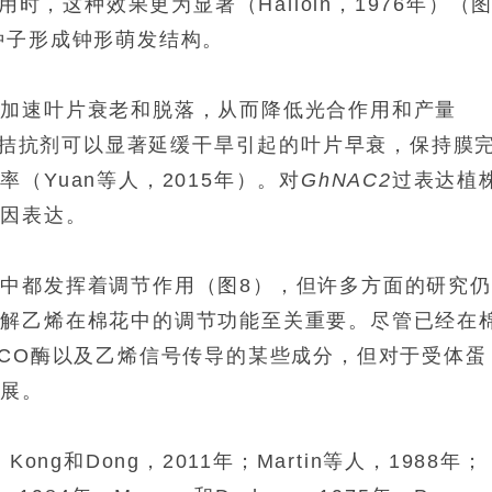
用时，这种效果更为显著（Halloin，1976年）（
种子形成钟形萌发结构。
会加速叶片衰老和脱落，从而降低光合作用和产量
感知拮抗剂可以显著延缓干旱引起的叶片早衰，保持膜
（Yuan等人，2015年）。对
GhNAC2
过表达植
基因表达。
中都发挥着调节作用（图8），但许多方面的研究仍
理解乙烯在棉花中的调节功能至关重要。尽管已经在
ACO酶以及乙烯信号传导的某些成分，但对于受体蛋
开展。
；Kong和Dong，2011年；Martin等人，1988年；