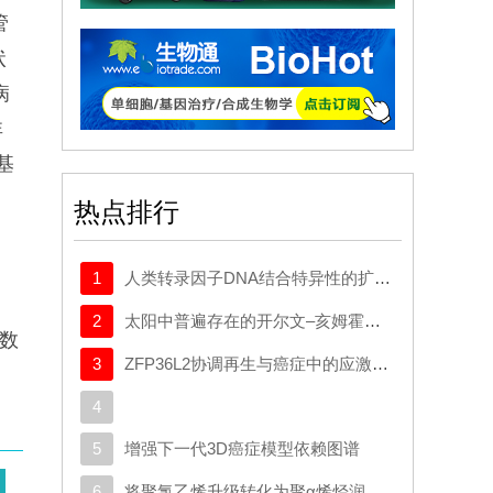
管
状
病
非
基
热点排行
1
人类转录因子DNA结合特异性的扩展密码本
2
太阳中普遍存在的开尔文–亥姆霍兹不稳定性驱动等离子体混合
)数
3
ZFP36L2协调再生与癌症中的应激适应性可塑性
8
4
5
增强下一代3D癌症模型依赖图谱
6
将聚氯乙烯升级转化为聚α烯烃润滑剂