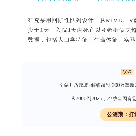
研究采用回顾性队列设计，从MIMIC-I
少于1天、入院1天内死亡以及数据缺失超
数据，包括人口学特征、生命体征、实
数据预处理流程，采用中位数填补数值特
max归一化处理。特征选择使用基于逻辑
预测价值的特征。
模型开发采用多种机器学习算法，包括逻辑回
全站开放获取+解锁超过 200万篇新
叶斯，使用Optuna框架进行超参数优
SHAP(SHapley Additive exP
从2000到2026，27载全
研究结果显示，XGBoost模型在测试集上表
公测期：打
出良好的判别能力和校准性能。决策曲
APSIII、Charlson和OASIS评分系统。