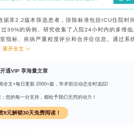
V数据库2.2版本筛选患者，排除标准包括ICU住院时
过30%的病例。研究收集了入院24小时内的多维临
验室指标、疾病严重程度评分和合并症信息。通过系
征缺失值，众数填补分类特征缺失值，并进行min-
展开全文
回归的递归特征消除(RFE)方法，最终保留15个最
开通VIP 享海量文章
归、随机森林、XGBoost、LightGBM和朴素
闻全文+每日更新 2000+篇，学术前沿动态全时追踪!
化，以五折交叉验证评估性能。模型解释采用
lanations)值分析，通过多种可视化方法揭示特征贡献模式。
因有您；您的每一分支持，都给予我们无穷的动力！
现最优，AUC值为0.86，Brier评分为0.12，显
赏8元解锁30天免费阅读！
线分析证实该模型在所有风险阈值区间均优于传统的