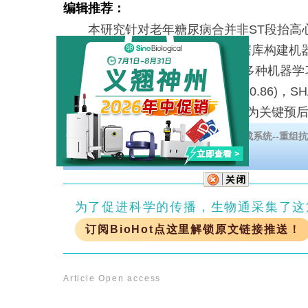
编辑推荐：
本研究针对老年糖尿病合并非ST段抬高心肌梗
预后评估难题，利用MIMIC-IV数据库构建
型。研究纳入5,272例患者，开发多种机器
XGBoost模型预测性能最优(AUC=0.86)，
Charlson合并症指数和APSIII评分为关
期风险分层提供精准工具。
下载详细解决方案，揭秘《无细胞表达合成系统--重组抗
为了促进科学的传播，生物通采集了这
订阅BioHot点这里解锁原文链接推送！
Article
Open access