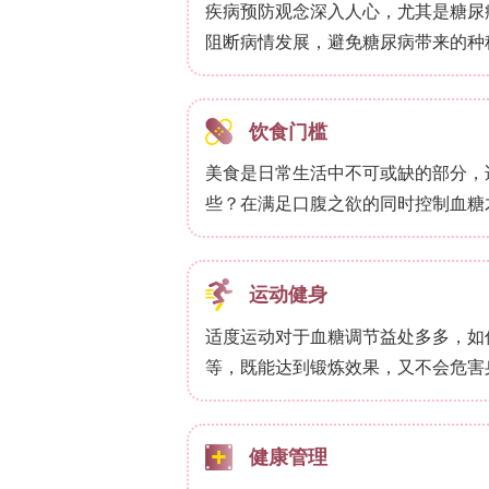
SHAP分析揭示了关键预后因素的复杂非
分被确定为前三位最具影响力的预测因子。
1.5)，其转折点约为2.0 mmol/L
(PLT)表现出独特的双向影响模式：低值区域
9
(>300×10
/L)转为负向影响。