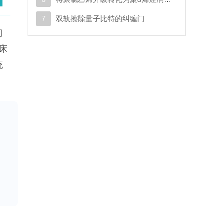
7
双轨擦除量子比特的纠缠门
间
床
统
具
贝
示