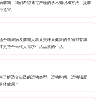
线性关系。PaO
、Charlson合并症指数和APSIII
2
乳酸水平显示出最广泛的SHAP值分布范围(-0.5
，超过此值后SHAP值线性增加，提示预后恶化。血小板计
9
(<150×10
/L)显示正向预测贡献，而高值区域