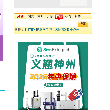
搜索
国际
国内
人物
产业
热点
科普
热搜：
NSTEMI
|
机器学习
|
死亡风险预测
|
SHAP分
析
|
MIMIC-IV数据库
|
心血管风险
|
XGBoost模型
|
老年糖尿
病
|
28天死亡率
|
风险分层