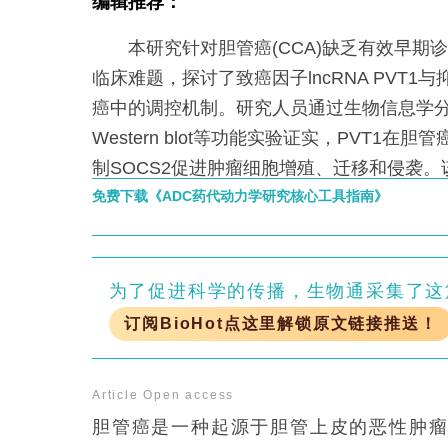
编辑推荐：
本研究针对胆管癌(CCA)缺乏有效早期
临床难题，探讨了致癌因子lncRNA PVT1与
癌中的调控机制。研究人员通过生物信息学分析
Western blot等功能实验证实，PVT1
制SOCS2促进肿瘤细胞增殖、迁移和侵袭
PVT1/SOCS2轴在胆管癌中的关键作用，
免费下载《ADC药代动力学研究核心工具指南》
供了新思路。
为了促进科学的传播，生物通采集了这
订阅BioHot点这里解锁原文链接推送！
Article
Open access
胆管癌是一种起源于胆管上皮的恶性肿