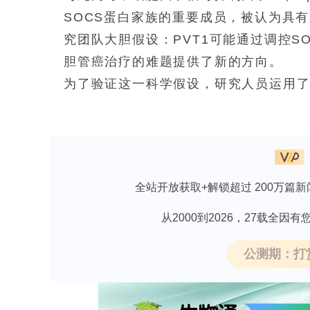
SOCS蛋白家族的重要成员，被认为具
究团队大胆假设：PVT1可能通过调控S
胆管癌治疗的难题提供了新的方向。
为了验证这一科学假设，研究人员运用了多种
Hospital of Chengde Medica
养了包括HuCCT1、Hccc9810、R
过GEPIA2数据库生物信息学分析、实时定量
试剂盒-8（CCK-8）实验、细胞划痕实验
全站开放获取+解锁超过 200万篇新
SOCS2在胆管癌中的表达模式及功能作
PVT1在胆管癌细胞和组织中高表达
从2000到2026，27载全
研究团队首先通过GEPIA2数据库分析
公测期：打
预后相关。随后，他们在20对临床样本
中PVT1表达水平明显升高。在细胞水平上
RBE）中的PVT1表达均显著高于正常胆