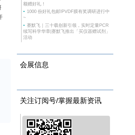
额赠好礼！
研
1000 份好礼包邮!PVDF膜有奖调研进行中
开
~
赛默飞｜三十载创新引领，实时定量PCR
续写科学华章|赛默飞推出「买仪器赠试剂」
活动
并培
通
会展信息
数
关注订阅号/掌握最新资讯
良
织
的致