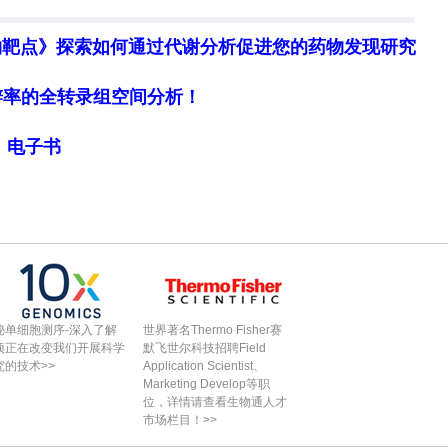
物靶点》探索如何通过代谢分析促进您的药物发现研究
细胞分辨率的全转录组空间分析！
局》电子书
、迁移和侵袭
管癌中表达下调，且与患者不良预后相关。通过构建
同一细胞中的转录组和表
世界著名Thermo Fisher赛
基因组进行同时分析（使
默飞世尔科技招聘Field
CS2表达水平可显著抑制胆管癌细胞的增殖、迁移和
细胞核分离试剂盒简化样
Application Scientist、
制备工作流程）>>
Marketing Develop等职
管癌中的肿瘤抑制因子地位。
位，详情请查看生物通人才
市场栏目！>>