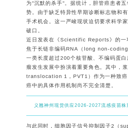
为"沉默的杀手"。据统计，胆管癌患者
势。由于缺乏特异性早期诊断标志物和
手术机会。这一严峻现状迫切要求科学
破口。
近日发表在《Scientific Repor
焦于长链非编码RNA（long non-codi
一类长度超过200个核苷酸、不编码蛋
瘤发生发展中扮演着重要角色。其中，浆细胞瘤变
translocation 1，PVT1）作
癌中的具体作用机制尚不完全清楚。
义翘神州现货供应2026-2027流感疫苗
与此同时，细胞因子信号抑制因子2（suppresso