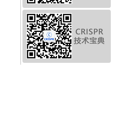
筛选
的增
癌恶