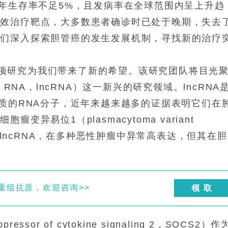
五年生存率不足5%，且发病率在全球范围内呈上升趋
有效治疗靶点，大多数患者确诊时已处于晚期，失去
家们深入探索胆管癌的发生发展机制，寻找新的治疗
ts》的一项研究为我们带来了新的希望。该研究团队将目光
ng RNA，lncRNA）这一新兴的研究领域。lncRNA
白质的RNA分子，近年来越来越多的证据表明它们在
异易位1（plasmacytoma variant
为一种致癌lncRNA，在多种恶性肿瘤中异常高表达，但其在
株重组抗原，欢迎咨询>>
领 取
r of cytokine signaling 2，SOCS2）作