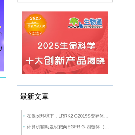
最新文章
在促炎环境下，LRRK2 G2019S变异体与帕金森病患者髓系细胞中的转录变化相关
计算机辅助发现靶向EGFR G-四链体（G-Quadruplex, G4）的菲并咪唑衍生物诱导胶质母细胞瘤并发多细胞器损伤