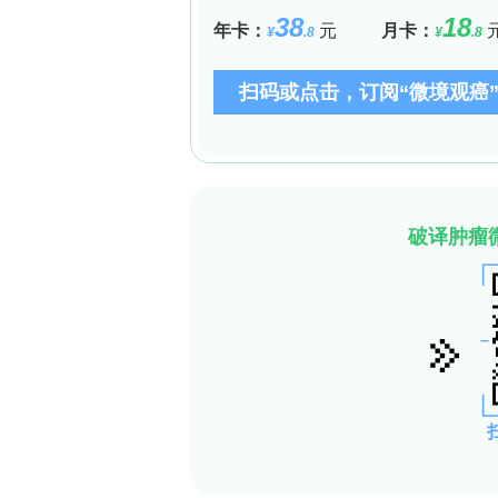
敲低lncRNA PVT1可抑制胆管癌细
为了探究PVT1的功能作用，研究人员设计
出敲低效率最高的siRNA-3进行后续
殖能力显著降低，细胞迁移和侵袭能力也
性表型中的关键作用。