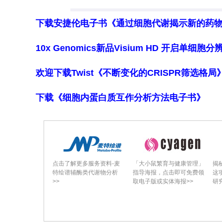
下载安捷伦电子书《通过细胞代谢揭示新的药
10x Genomics新品Visium HD 开启单
欢迎下载Twist《不断变化的CRISPR筛选格
下载《细胞内蛋白质互作分析方法电子书》
过表达SOCS2可抑制胆管癌细胞的增殖
另一方面，研究人员发现SOCS2在胆
点击了解更多服务资料-麦
「大小鼠繁育与健康管理」
对
特绘谱辅酶类代谢物分析
指导海报，点击即可免费领
观
SOCS2过表达质粒，他们发现提高SO
>>
取电子版或实体海报>>
用
本
袭能力。这一结果确立了SOCS2在胆