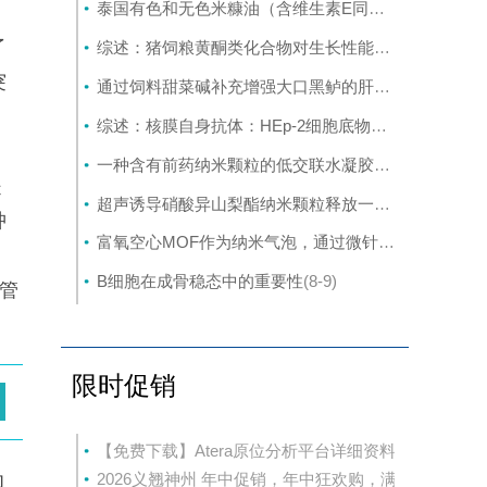
泰国有色和无色米糠油（含维生素E同系物和γ-谷维素）的抗氧化、抗炎和骨重塑调节活性
了
综述：猪饲粮黄酮类化合物对生长性能及抗氧化应答的影响：一项包含探索性剂量-时间关系的系统评价与Meta分析
突
通过饲料甜菜碱补充增强大口黑鲈的肝脏抗氧化能力和碳水化合物、脂质及胆汁酸代谢
综述：核膜自身抗体：HEp-2细胞底物的功能解剖学
(8
聚
一种含有前药纳米颗粒的低交联水凝胶可通过调节神经炎症和细胞外基质沉积来促进脊髓再生
是
超声诱导硝酸异山梨酯纳米颗粒释放一氧化氮，用于牙周炎的按需治疗
肿
富氧空心MOF作为纳米气泡，通过微针介导的声动力疗法改善增生性瘢痕的治疗效果
B细胞在成骨稳态中的重要性
(8-9)
胆管
限时促销
【免费下载】Atera原位分析平台详细资料
为
2026义翘神州 年中促销，年中狂欢购，满