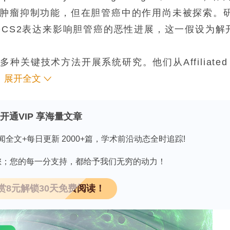
有肿瘤抑制功能，但在胆管癌中的作用尚未被探索。
OCS2表达来影响胆管癌的恶性进展，这一假设为解
关键技术方法开展系统研究。他们从Affiliated
l University收集了20对胆管癌组织及癌旁正常组织样本，
展开全文
BE在内的胆管癌细胞系以及正常胆管上皮细胞HIBEC。
PCR（qRT-PCR）、Western blot、细胞计
开通VIP 享海量文章
和Transwell实验等技术，全面评估了PVT1和
闻全文+每日更新 2000+篇，学术前沿动态全时追踪!
用。
因有您；您的每一分支持，都给予我们无穷的动力！
发现，PVT1在胆管癌组织中显著高表达，且与患者不
赏8元解锁30天免费阅读！
中验证了这一结果：与癌旁正常组织相比，胆管癌组
，三种胆管癌细胞系（HuCCT1、Hccc9810、
管上皮细胞HIBEC。这些发现为PVT1在胆管癌中