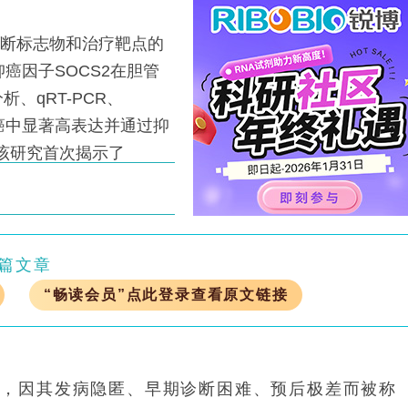
诊断标志物和治疗靶点的
抑癌因子SOCS2在胆管
、qRT-PCR、
在胆管癌中显著高表达并通过抑
。该研究首次揭示了
为胆管癌的分子靶向治疗提
篇文章
“畅读会员”点此登录查看原文链接
瘤，因其发病隐匿、早期诊断困难、预后极差而被称