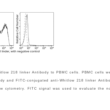
hitlow 218 linker Antibody to PBMC cells. PBMC cells w
ody and FITC-conjugated anti-Whitlow 218 linker Antib
ow cytometry. FITC signal was used to evaluate the n