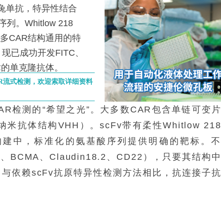
er兔单抗，特异性结合
序列。Whitlow 218
靶点多CAR结构通用的特
现已成功开发FITC、
胞术的单克隆抗体。
力CAR流式检测，欢迎索取详细资料
CAR检测的“希望之光”。大多数CAR包含单链可变
纳米抗体结构VHH）。scFv带有柔性Whitlow 21
R构建中，标准化的氨基酸序列提供明确的靶标。
BCMA、Claudin18.2、CD22），只要其结构
与依赖scFv抗原特异性检测方法相比，抗连接子