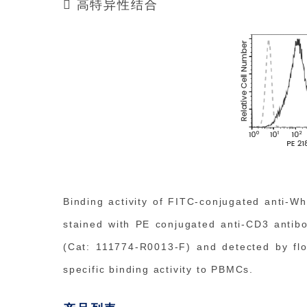
 高特异性结合
Binding activity of FITC-conjugated anti-W
stained with PE conjugated anti-CD3 antib
(Cat: 111774-R0013-F) and detected by fl
specific binding activity to PBMCs.