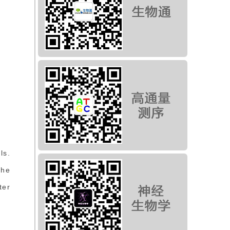
ls.
The
ter