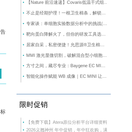
【Nature 前沿速递】Covaris低温干式组织粉碎+聚焦超声系统赋能肝脏代谢组学NMR分析前的样本处理
不止是经期护理！一根卫生棉条，解锁妇科双癌无痛早筛新方式
专家谈：单细胞实验数据分析中的挑战
(8-6)
，告
靶向蛋白降解火了，但你的研发工具选对了吗？
(8-6)
居家自采，私密便捷！允思源®卫生棉条自采样妇科双癌甲基化检测
MMI 激光显微切割，破解混合型小细胞肺癌空间组学异质性难题
方寸之间，藏尽专业：Baygene EC MINI 让化学发光成像“轻”装上阵
智能化操作赋能 WB 成像｜EC MINI 让化学发光检测更高效
限时促销
n标
【免费下载】Atera原位分析平台详细资料
2026义翘神州 年中促销，年中狂欢购，满