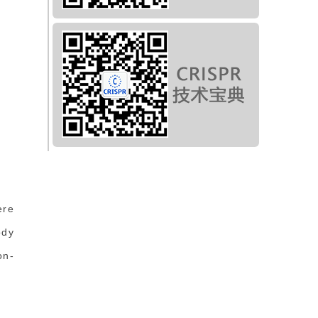
ere
ody
on-