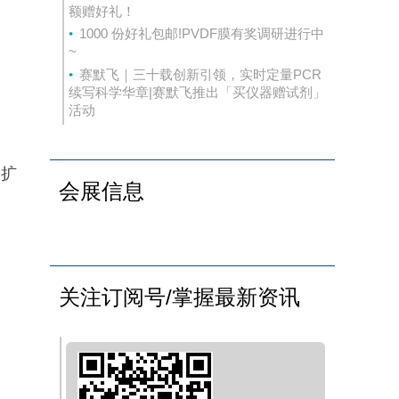
额赠好礼！
1000 份好礼包邮!PVDF膜有奖调研进行中
~
赛默飞｜三十载创新引领，实时定量PCR
续写科学华章|赛默飞推出「买仪器赠试剂」
活动
胞扩
会展信息
关注订阅号/掌握最新资讯