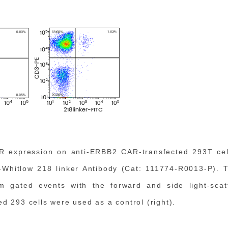
AR expression on anti-ERBB2 CAR-transfected 293T cel
i-Whitlow 218 linker Antibody (Cat: 111774-R0013-P). 
m gated events with the forward and side light-scat
ed 293 cells were used as a control (right).