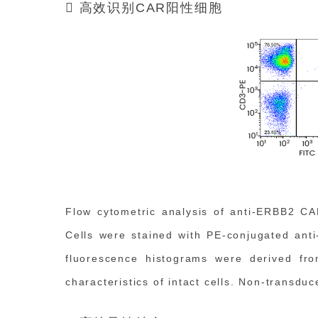
 高效识别CAR阳性细胞
Flow cytometric analysis of anti-ERBB2 C
Cells were stained with PE-conjugated ant
fluorescence histograms were derived fro
characteristics of intact cells. Non-transduc