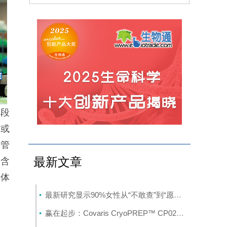
片段
8或
不管
最新文章
中含
抗体
最新研究显示90%女性从“不敢查”到“愿意查”，卫生棉条自采样改变宫颈癌筛查现状
赢在起步：Covaris CryoPREP™ CP02赋能侵袭性前列腺癌多组学研究的样本制备