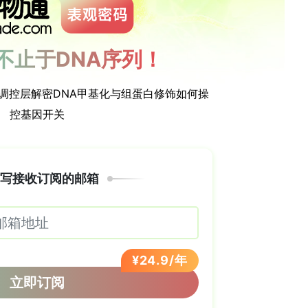
6 个 QTLs，其中 93 个为稳定 QTLs（在至少两
中检测到）。这些 QTLs 中，有两个主效 QTLs 分
_
T
K
W
_3
H
.5
） ，还有一些中等效应的 QTLs。此
Ls，它们所在的基因组区域此前未被报道与大麦产量、
表达数据，在稳定 QTL 区域筛选出 134 个高表达
选基因。这些基因功能多样，参与了应激反应、分子
 HORVU.MOREX.r3.5HG0514790 编码
谷物生长、发育和应激反应起重要作用；与 NKS 相关的候
2810 编码一种双功能抑制剂 / 植物脂质转移蛋白 / 种
有关 。
主效和中等效应 QTLs 与 WKP 的关联，通过单倍
 QTLs 的等位基因状态，确定了 33 种等位基因组
 WKP 均值最高，且等位基因组合的
r
×
R
2
总和与 WK