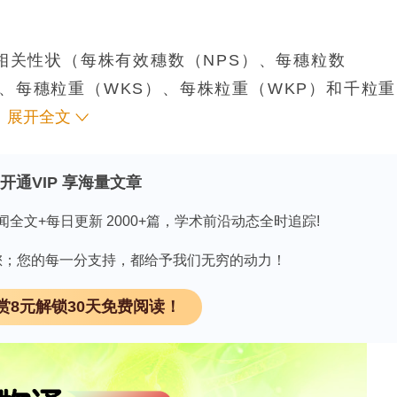
产量相关性状（每株有效穗数（NPS）、每穗粒数
）、每穗粒重（WKS）、每株粒重（WKP）和千粒重
显示，所有性状都呈现出广泛的表型多样性，其中
展开全文
0 - 40% 之间，表明这两个性状的变异性较大。同时
大多呈显著正相关。但环境因素对这些性状的影响大于
开通VIP 享海量文章
P 和 TKW 的遗传力较低（
h
2
<
30%
） 。
闻全文+每日更新 2000+篇，学术前沿动态全时追踪!
：通过主成分分析（PCA）和亲属关系矩阵分析，发
结构，但没有明显的遗传分层现象，这有利于全基因
因有您；您的每一分支持，都给予我们无穷的动力！
明，全基因组范围内 LD 衰减较快，平均约为 2.1
赏8元解锁30天免费阅读！
3 Mbp（5H 染色体）到 10.97 Mbp（6H 染
鉴定
：利用 GWAS 分析，共鉴定出 2062 个与研究