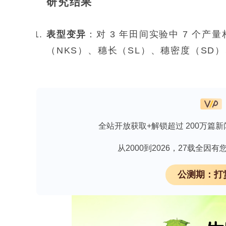
研究结果
表型变异
：对 3 年田间实验中 7 个
（NKS）、穗长（SL）、穗密度（SD
（TKW））的表型数据进行分析。结果
NPS 和 WKP 的变异系数较高，在 2
SD 外，其他产量相关性状与 WKP 
传因素，导致 NPS、NKS、WKS、WK
全站开放获取+解锁超过 200万篇新
群体结构、相关性和连锁不平衡（LD）
实验所用大麦种质资源存在一定的群体
从2000到2026，27载全
关联分析减少假阳性结果。LD 衰减分析表
公测期：打
Mbp，但不同染色体间存在差异，范围从 1.2
体） 。
标记 - 性状关联（MTAs）和 QTLs 的