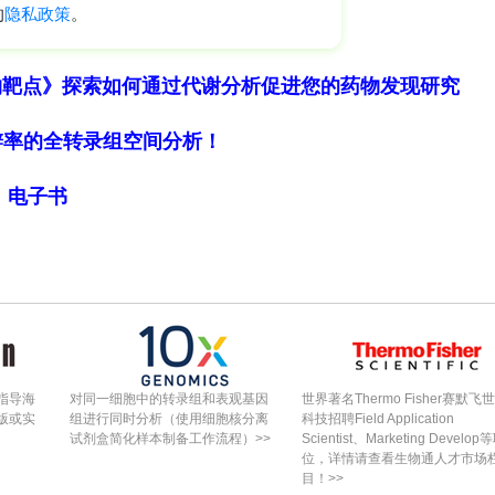
.002
） 。
相关性状的高表型变异有利于 QTL 的识别，但
物靶点》探索如何通过代谢分析促进您的药物发现研究
较低，不过这也凸显了挖掘关键遗传位点的重要性。
细胞分辨率的全转录组空间分析！
和标记辅助选择（MAS）提供了潜在靶点。此外，将多
望为大麦育种提供更有效的策略，显著影响每株粒重，
局》电子书
产量相关性状的 QTLs，包括稳定 QTLs、主效
L 和相关候选基因。研究成果为大麦基因组选择和标记
产量提升的瓶颈，推动大麦育种工作迈向新台阶，对
指导海
对同一细胞中的转录组和表观基因
世界著名Thermo Fisher赛默飞
版或实
组进行同时分析（使用细胞核分离
科技招聘Field Application
试剂盒简化样本制备工作流程）>>
Scientist、Marketing Develop
位，详情请查看生物通人才市场
打赏
目！>>