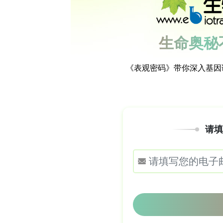
状显著相关的 MTAs。进一步整合得到 34
环境和 / 或最佳线性无偏预测（BLUP）
影响 SL（
H
v
_
S
L
_2
H
.4
）和 TKW（
H
v
外，还发现了 15 个可能是新的 QT
花时间或株高相关 。
产量相关 QTLs 中的候选基因
：结合基因
（转录本每百万（TPM）>500）的候
和代谢过程等。例如，与 NPS 相关的候选基因
因子 1 - α（EF - 1α），对调节
基因 HORVU.MOREX.r3.2HG021
存螺旋结构域蛋白，与种子储存蛋白形成
大麦籽粒产量的关键 QTLs
：评估 8 个
析发现 QTL 区域存在 LD 块。根据这些
合。其中，组合 GAAGACCC 对应的