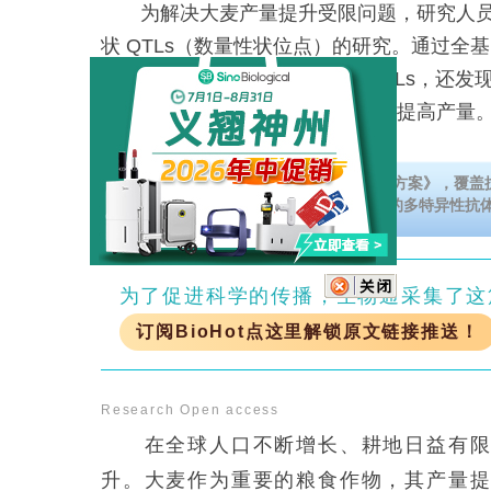
为解决大麦产量提升受限问题，研究人员
状 QTLs（数量性状位点）的研究。通过全
（GWAS），共鉴定出 346 个 QTLs，还发
因。这为大麦育种提供依据，助力提高产量
立即免费下载《双/多特异性抗体研发解决方案》，覆盖
估、工艺开发等多个阶段，全方位支持您的多特异性抗
为了促进科学的传播，生物通采集了这
订阅BioHot点这里解锁原文链接推送！
Research
Open access
在全球人口不断增长、耕地日益有限且
升。大麦作为重要的粮食作物，其产量