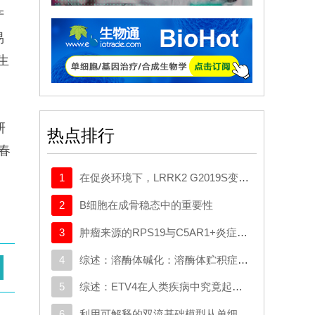
产
易
生
研
热点排行
春
1
在促炎环境下，LRRK2 G2019S变异体与帕金森病患者髓系细胞中的转录变化相关
2
B细胞在成骨稳态中的重要性
3
肿瘤来源的RPS19与C5AR1+炎症巨噬细胞相互作用，促使星形胶质细胞重编程并推动胶质母细胞瘤的进展
4
综述：溶酶体碱化：溶酶体贮积症与典型神经退行性疾病中的共同机制
5
综述：ETV4在人类疾病中究竟起什么作用：新的功能、机制及治疗前景
6
利用可解释的双流基础模型从单细胞数据中揭示生物学奥秘