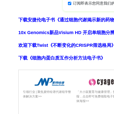
均值呈正相关（相关系数为 0.527，
P
=
0
在讨论部分，研究人员指出，本研究中产量
下载安捷伦电子书《通过细胞代谢揭示新的药
境因素对产量性状的强影响导致遗传力
10x Genomics新品Visium HD 开启单
发现的 QTLs 为基因组选择（GS）
有利 QTLs 的等位基因组合起来，有
欢迎下载Twist《不断变化的CRISPR筛选格
而提升大麦产量。
总的来说，这项研究成功鉴定出大量与大麦
下载《细胞内蛋白质互作分析方法电子书》
中等效应 QTLs，还发现了新的 QT
育种提供了重要依据，有助于打破现有
障全球粮食安全具有重要意义。
引领行业 | 聚焦麦特绘谱代谢组学整
「大小鼠繁育与健康管理」
体解决方案>>
报，点击即可免费领取电子
体海报>>