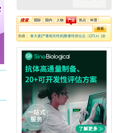
搜索
国际
国内
人物
产业
热点
科普
热搜：
春大麦
|
产量相关性状
|
数量性状位点（QTLs）
|
全
基因组关联研究（GWAS）
|
候选基因
|
转录组分析
|
单核苷
酸多态性（SNP）
|
连锁不平衡（LD）
|
标记辅助选择
（MAS）
|
基因组选择（GS）