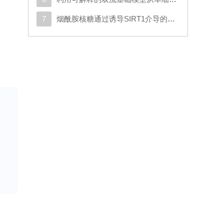
7
烟酰胺核糖通过诱导SIRT1介导的SMAD7去乙酰化以及激活TGF-β/SMAD2/3信号通路，促进人类脂肪干细胞的成软骨分化
，除
遗
现
组
5
色
性