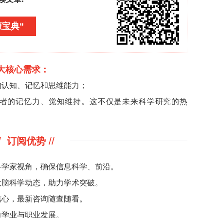
猫卵巢子宫切除术后不同时间点的正常和疼痛相关行
猫和非疼痛小猫之间、使用救援镇痛药物前后以及手
头姿势”“眼睛半闭”“不关注周围环境” 等，与成年
现上，小猫和成年猫可能存在一定的共性，为进一步
发现 “关注伤口” 这一行为在 MMG 组中出现频
正常的梳理行为或试图去除手术区域消毒剂的表现。
视为疼痛指标的观点，为疼痛评估提供了新的思考方向
痛影响，术后疼痛小猫的玩耍时间明显减少。玩耍行
技能发展至关重要，因此玩耍时间的减少可以作为小
关注小猫术后玩耍行为的重要性，为评估小猫的福利