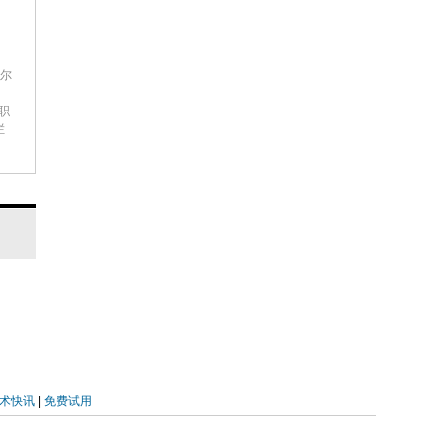
世尔
等职
栏
术快讯
|
免费试用