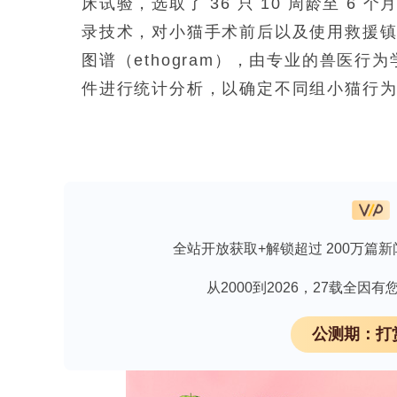
床试验，选取了 36 只 10 周龄至 
录技术，对小猫手术前后以及使用救援
图谱（ethogram），由专业的兽医行
件进行统计分析，以确定不同组小猫行
研究结果
救援镇痛药物使用差异
：实时疼痛评估显
（
n
=
18/18
）远高于多模式镇痛组（MM
全站开放获取+解锁超过 200万篇新
救援镇痛药物后的时间点数据。
救援镇痛前后行为差异
：使用救援镇痛药物
从2000到2026，27载全
的时间百分比显著长于使用药物后；相反，“头
公测期：打
则短于使用药物后。这表明镇痛药物能
的行为状态。