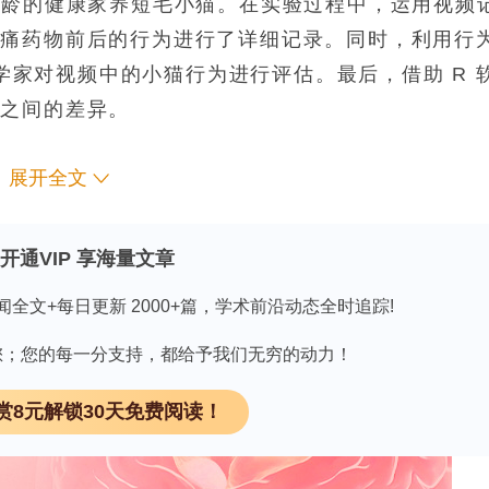
6 个月龄的健康家养短毛小猫。在实验过程中，运用视频
镇痛药物前后的行为进行了详细记录。同时，利用行
为学家对视频中的小猫行为进行评估。最后，借助 R 
为之间的差异。
展开全文
示，对照组（CG）小猫使用救援镇痛药物的比例
开通VIP 享海量文章
G，
n
=
2/18
）。为减少偏差，统计分析时排除了使
闻全文+每日更新 2000+篇，学术前沿动态全时追踪!
前，小猫 “不关注周围环境”“低头姿势”“眼睛半闭
因有您；您的每一分支持，都给予我们无穷的动力！
部 / 眼睛 / 耳朵定向”“眼睛睁开” 的时间百分
赏8元解锁30天免费阅读！
够有效改变小猫的疼痛相关行为，使它们恢复到更正