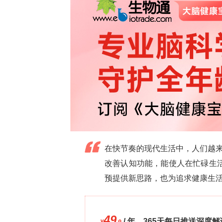
MMG 与 CG 组行为差异
：在基线时，M
CG 组（
28
±
20
）；术后 1 小时，MM
（
35
±
34
）长于 CG 组（
7.5
±
12
），而
且移动时间（
5
±
4
）短于 CG 组（
24
±
2
极影响，暗示着 MMG 组小猫的疼痛得
组内行为变化差异
：在 CG 组中，术后 
低，“用爪子抓丝带” 的时间缩短，“不抓
移动时间增加。在 MMG 组中，术后 
笼子其他地方的停留时间增加，“梳理毛发
带” 的时间延长，移动时间缩短，“不安
镇痛措施对小猫行为的影响，也为评估
研究结论与讨论