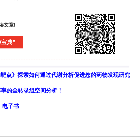
，视频剪辑可能导致行为评估的偏差，行为编码仅由
可靠性评估，研究对象年龄范围较广可能存在年龄相
单一维度的编码。尽管如此，这项研究仍然为猫急性疼
猫疼痛管理领域的发展，提高小猫的福利水平。未来
一步深入探讨小猫和成年猫疼痛行为的差异，为猫的
物靶点》探索如何通过代谢分析促进您的药物发现研究
细胞分辨率的全转录组空间分析！
打赏
局》电子书