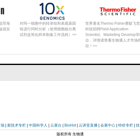
指导海
对同一细胞中的转录组和表观基因
世界著名Thermo Fisher赛默飞
版或实
组进行同时分析（使用细胞核分离
科技招聘Field Application
试剂盒简化样本制备工作流程）>>
Scientist、Marketing Develop
位，详情请查看生物通人才市场
目！>>
市场
|
新技术专栏
|
中国科学人
|
云展台
|
BioHot
|
云讲堂直播
|
会展中心
|
特价专栏
|
技
版权所有 生物通