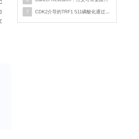
记
为
7
CDK2介导的TRF1 S11磷酸化通过重塑端粒染色质促进DNA损伤修复
软
用
”
比
常