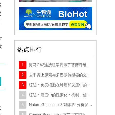
或
要
和
大
发
热点排行
1
海马CA3连接组学揭示了苔藓纤维输入梯度及对锥体细胞的选择性前馈抑制
2
去甲肾上腺素与多巴胺传感器的交叉反应取决于局部神经支配密度
3
综述：免疫细胞在肿瘤和炎症中的迁移：分子机制与治疗靶点
4
综述：癌症中的泛素化：机制、信号网络及潜在的治疗机会
5
Nature Genetics：3D基因组分析发现与克罗恩病相关的新基因
临
6
Cancer Research：万艾可有望限制癌症转移