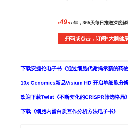
然而，该研究也存在一些局限性。例如
名观察者完成，缺乏不同观察者之间的
的行为差异，且未对 “抑郁” 行为进行
评估提供了有价值的信息，有助于推动
研究可以针对这些局限性进行改进，进
痛管理提供更精准、更有效的方法。
下载安捷伦电子书《通过细胞代谢揭示新的药
10x Genomics新品Visium HD 开启单
欢迎下载Twist《不断变化的CRISPR筛选格
下载《细胞内蛋白质互作分析方法电子书》