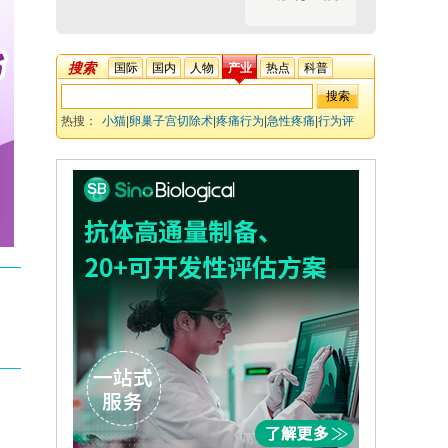
搜索
国际
国内
人物
产业
热点
科普
热搜：
小猫
|
卵巢子宫切除术
|
疼痛行为
|
急性疼痛
|
行为评
估
|
多模式镇痛
|
视频评估
|
动物福利
|
猫
|
疼痛管理
，