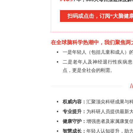
这项研究通过视频评估，详细描述了小
的持续时间和频率。研究发现，疼痛小
前后，小猫的行为存在显著差异。
研究中观察到的一些疼痛相关行为，如 “低
的疼痛行为相似。这表明在疼痛行为表
究猫的疼痛行为提供了参考。同时，研究还
低，且与术后疼痛无关，可能只是小猫
一发现挑战了以往将 “关注伤口” 单纯
此外，研究还指出小猫的玩耍行为受疼
对于小猫的神经生理、运动和行为认知
疼痛的一个行为指标。这一结论强调了
态提供了新的视角。