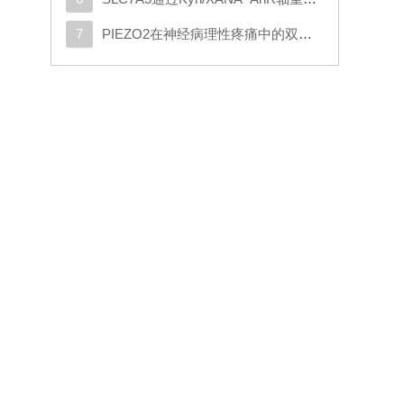
7
PIEZO2在神经病理性疼痛中的双重作用：推动外周敏感化并实现机械负荷诱发的镇痛效应