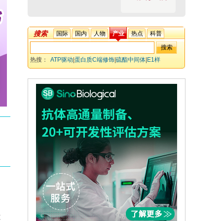
搜索
国际
国内
人物
产业
热点
科普
热搜：
ATP驱动
|
蛋白质C端修饰
|
硫酯中间体
|
E1样
酶
|
MccB
|
生物共轭
造