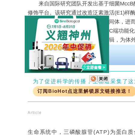
来自国际研究团队开发出基于细菌MccB酶
修饰平台。该研究通过改造泛素激活(E1)样酶
天然底物形成O-AMPylated活性中间体，
应，实现包括硫酯键在内的多样化C端功能
模拟了生物体内肽键合成的化学逻辑，为体
高效新工具。
索取CAR-T 细胞免疫疗法最新资料
为了促进科学的传播，生物通采集了这
订阅BioHot点这里解锁原文链接推送！
Article
生命系统中，三磷酸腺苷(ATP)为蛋