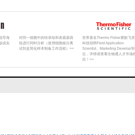
指导海
对同一细胞中的转录组和表观基因
世界著名Thermo Fisher赛默飞
版或实
组进行同时分析（使用细胞核分离
科技招聘Field Application
试剂盒简化样本制备工作流程）>>
Scientist、Marketing Develop
位，详情请查看生物通人才市场
目！>>