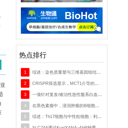
改
。
化
有
热点排行
1
综述：染色质重塑与三维基因组结构在癌症中的作用：从机制研究到新的治疗策略
2
CRISPR筛选显示，MCT1介导的代谢逃逸机制可规避SMAD3的抑制作用，这一机制可作为治疗靶点
同亚
适
3
一项针对复发/难治性急性髓系白血病或原始浆细胞样树突状细胞肿瘤成人患者的CD123导向的嵌合抗原受体T细胞疗法1期试验
白
4
在黑色素瘤中，浸润肿瘤的B细胞会向富含干扰素的发育路径演变，这与免疫疗法的作用机制相契合
应
5
综述：Th17细胞与中性粒细胞：利用二者间的相互作用开发多发性硬化症疗法
6
SLC7A5通过Kyn/XANA‒AhR轴重编程色氨酸代谢并重塑免疫微环境促进结直肠癌肝转移