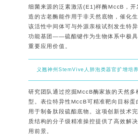
细菌来源的泛素激活(E1)样酶MccB
造的古老酶能作用于非天然底物，催化生成高
该活性中间体可与外源亲核试剂发生特异
功能基团——硫酯键作为生物体系中极具
重要应用价值。
义翘神州StemVive人肺泡类器官扩增
研究团队通过挖掘MccB酶家族的天然
型。表位特异性MccB可精准靶向目标蛋
用于制备肽段硫酯底物。这项创新技术
质结构的分子级精准操控提供了高效解
用前景。