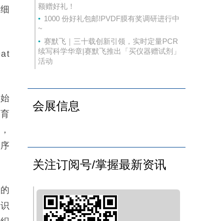
额赠好礼！
中细
1000 份好礼包邮!PVDF膜有奖调研进行中
~
赛默飞｜三十载创新引领，实时定量PCR
续写科学华章|赛默飞推出「买仪器赠试剂」
at
活动
开始
会展信息
发育
的，
花序
关注订阅号/掌握最新资讯
段的
，识