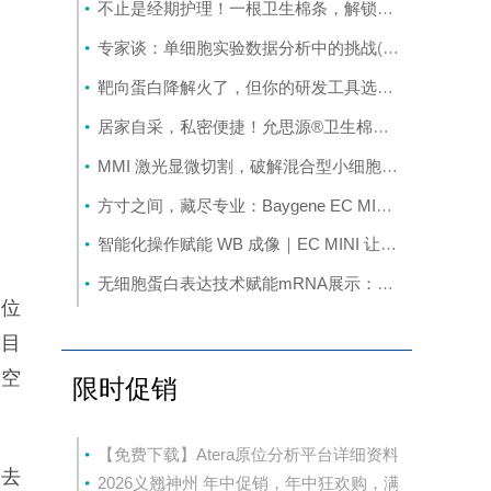
不止是经期护理！一根卫生棉条，解锁妇科双癌无痛早筛新方式
专家谈：单细胞实验数据分析中的挑战
(8-6)
靶向蛋白降解火了，但你的研发工具选对了吗？
(8-6)
居家自采，私密便捷！允思源®卫生棉条自采样妇科双癌甲基化检测
MMI 激光显微切割，破解混合型小细胞肺癌空间组学异质性难题
方寸之间，藏尽专业：Baygene EC MINI 让化学发光成像“轻”装上阵
智能化操作赋能 WB 成像｜EC MINI 让化学发光检测更高效
无细胞蛋白表达技术赋能mRNA展示：推动下一代蛋白发现与定向进化平台升级
原位
，目
是空
限时促销
【免费下载】Atera原位分析平台详细资料
过去
2026义翘神州 年中促销，年中狂欢购，满