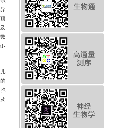
组织
差异
在顶
织及
始数
t-
生儿
节的
细胞
以及