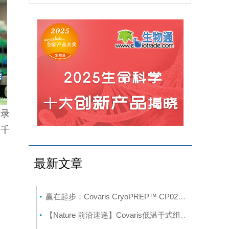
转录
骥千
最新文章
赢在起步：Covaris CryoPREP™ CP02赋能侵袭性前列腺癌多组学研究的样本制备
【Nature 前沿速递】Covaris低温干式组织粉碎+聚焦超声系统赋能肝脏代谢组学NMR分析前的样本处理