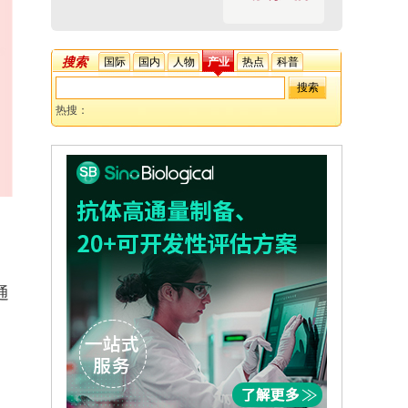
搜索
国际
国内
人物
产业
热点
科普
热搜：
通