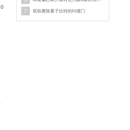
0
7
双轨擦除量子比特的纠缠门
。
作
单