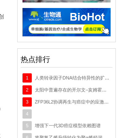
创
热点排行
1
人类转录因子DNA结合特异性的扩展密码本
2
太阳中普遍存在的开尔文–亥姆霍兹不稳定性驱动等离子体混合
3
ZFP36L2协调再生与癌症中的应激适应性可塑性
品
4
5
增强下一代3D癌症模型依赖图谱
业
6
将聚氯乙烯升级转化为聚α烯烃润滑剂