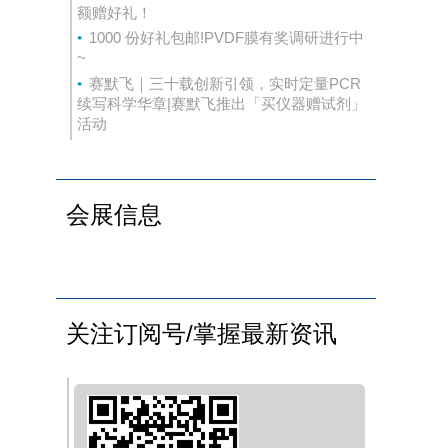
额赠好礼！
技术
1000 份好礼包邮!PVDF膜有奖调研进行中
~
赛默飞｜三十载创新引领，实时定量PCR
诊
续写科学华章|赛默飞推出「买仪器赠试剂」
活动
2
会展信息
。
观
正
关注订阅号/掌握最新资讯