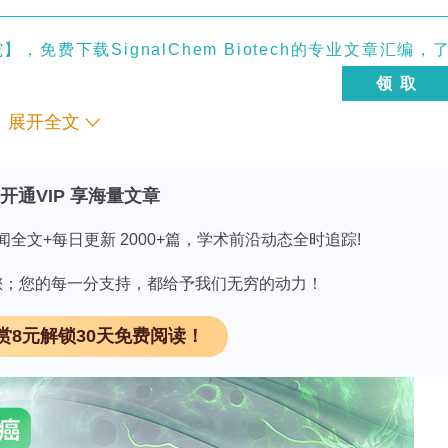
免费下载SignalChem Biotech的专业文章汇编，
领 取
展开全文
开通VIP 享海量文章
瘤，具有显著的分子异质性，导致不同的疾病亚型、
闻全文+每日更新 2000+篇，学术前沿动态全时追踪!
因突变外，表观遗传改变也显著影响肿瘤的发展和对
观遗传变化的酶的研究仍然有限。本研究评估了赖氨
因有您；您的每一分支持，都给予我们无穷的动力！
癌样本和培养细胞模型中的表达谱，并进一步探讨了
赏8元解锁30天免费阅读！
。
85、GSE73064和TCGA数据集评估了
KMT2
家族基
瘤和正常组织样本，提取RNA并将其转录为互补