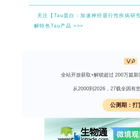
关注【Tau蛋白：加速神经退行性疾病研究】，
解特色Tau产品 >>>
摘要
背景
卵巢癌（OC）是一种严重的妇科恶性肿
全站开放获取+解锁超过 200万篇新
样的临床表现和治疗反应差异。除了基
疗的抵抗性。关于调控卵巢癌中这些表
从2000到2026，27载全
甲基转移酶2（
KMT2
）家族基因在卵巢
公测期：打
们与患者临床和病理特征之间的相关性
材料与方法
本研究首先利用GSE66957、GSE638
在卵巢癌中的表达水平。收集了49对肿