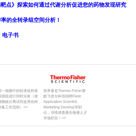
物靶点》探索如何通过代谢分析促进您的药物发现研究
细胞分辨率的全转录组空间分析！
局》电子书
同一细胞中的转录组和表
世界著名Thermo Fisher赛
基因组进行同时分析（使
默飞世尔科技招聘Field
细胞核分离试剂盒简化样
Application Scientist、
制备工作流程）>>
Marketing Develop等职
位，详情请查看生物通人才
市场栏目！>>