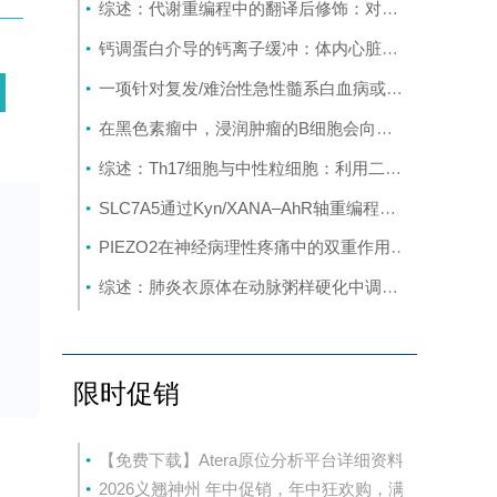
综述：代谢重编程中的翻译后修饰：对癌症代谢治疗和免疫治疗的启示
钙调蛋白介导的钙离子缓冲：体内心脏重编程的分子屏障
了
一项针对复发/难治性急性髓系白血病或原始浆细胞样树突状细胞肿瘤成人患者的CD123导向的嵌合抗原受体T细胞疗法1期试验
在黑色素瘤中，浸润肿瘤的B细胞会向富含干扰素的发育路径演变，这与免疫疗法的作用机制相契合
综述：Th17细胞与中性粒细胞：利用二者间的相互作用开发多发性硬化症疗法
SLC7A5通过Kyn/XANA‒AhR轴重编程色氨酸代谢并重塑免疫微环境促进结直肠癌肝转移
多
PIEZO2在神经病理性疼痛中的双重作用：推动外周敏感化并实现机械负荷诱发的镇痛效应
治
综述：肺炎衣原体在动脉粥样硬化中调控多阶段的信号传导网络：从内皮功能紊乱到斑块易损性形成
酸
它
限时促销
因
【免费下载】Atera原位分析平台详细资料
2026义翘神州 年中促销，年中狂欢购，满