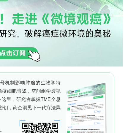
RT-PCR）进行分析。通过Western blotting
SS、GraphPad Prism和接收者操作特征
家族基因表达与临床病理特征之间的关系及其潜在的
2F
在卵巢癌组织中的表达水平显著升高。所有
KMT
上调，而在其他亚型中的表达模式和显著性存在差异
和淋巴血管侵犯显著相关，但在浆液性卵巢癌中未
相关性。
KMT2B
、
KMT2C
和
KMT2F
的表达之间存在
卵巢癌诊断生物标志物的潜力。
打赏