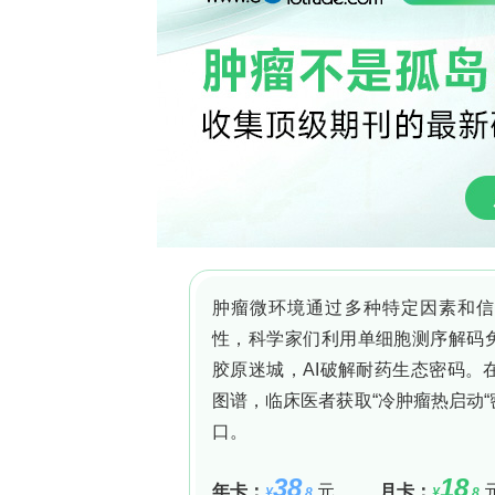
DNA（cDNA），然后使用定量实时PCR（q
检测了卵巢癌细胞系中的蛋白质水平。利用SP
（ROC）曲线分析方法，评估了
KMT2
断价值。
结果
与相应的正常组织相比，
KMT2B
和
KMT
家族基因在浆液性卵巢癌亚型中均显著
KMT2
基因的表达与肿瘤大小、临床分期
察到与患者年龄或远处转移存在显著的
相关。然而，
KMT2
基因并未显示出作为