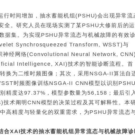
运行时间增加，抽水蓄能机组(PSHU)会出现异常流
行安全。研究人员在现场实测了某PSHU大修前后的
障数据集。为实现PSHU异常流态与机械故障的有效
ynchrosqueezed Transform, WSST)与
络(Convolutional Neural Network, CNN
icial Intelligence, XAI)技术的智能诊断流程。首
转换为二维时频图像；其次，采用NSGA-II算法自
T时频图像训练NSGA-II CNN模型以识别PSH
度达97.37%，模型参数量为56,158；最后引
lanations)技术阐明CNN模型的决策过程及其可解释性。本
中高精度与轻量化的双重需求，为PSHU异常流态
CNN结合XAI技术的抽水蓄能机组异常流态与机械故障诊