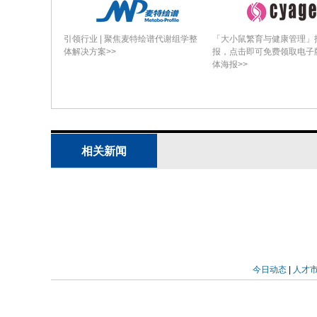
及机械故障如不对中(misalignment)、碰
对照的正常状态，形成多类别标注数据
引领行业 | 聚焦麦特绘谱代谢组学整
「大小鼠繁育与健康管理」
Details of proposed diagnost
体解决方案>>
报，点击即可免费领取电子
体海报>>
阐述原始摆度信号经分段预处理→WSST
交叉变异及非支配排序筛选Pareto前
与验证。对比实验显示NSGA?II CNN平
未优化CNN及粒子群/贝叶斯单目标优
相关新闻
量化。
Model interpretability analy
析）
应用SHAP对各工况典型时频图的CN
别输出的Shapley值，热图显示CNN
今日动态
|
人才
中区域（对应物理上某类异常流态或机
符合流体机械故障机理的物理特征做判