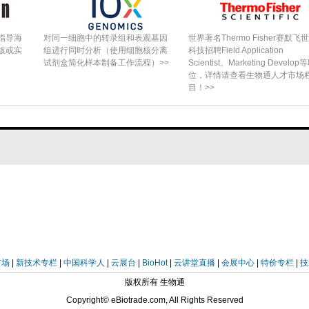
磨(rub?impact)、松动(looseness)等）及大修前
集。
指导海
对同一细胞中的转录组和表观基因
世界著名Thermo Fisher赛默飞
ic procedure（所提诊断流程详述）
版或实
组进行同时分析（使用细胞核分离
科技招聘Field Application
试剂盒简化样本制备工作流程）>>
Scientist、Marketing Develop
生成时频谱图→数据集划分→NSGA?II种群初始化
位，详情请查看生物通人才市场
目！>>
沿→选取兼顾精度与参数量的CNN超参数组合→模型训
均识别准确率97.37%，模型参数量仅56,158，优
化所得模型，证明多目标优化可在保证精度的同时实
sis combined with SHAP（结合SHAP的模型可解释性
N预测结果作特征归因分析，计算各时频图像素对特定
判别时主要依据WSST时频图中特定频段?时刻的能量
市场
|
新技术专栏
|
中国科学人
|
云展台
|
BioHot
|
云讲堂直播
|
会展中心
|
特价专栏
|
技
械故障的特征频率及其时变规律），表明模型确系依
版权所有 生物通
断而非过拟合噪声，增强了工业现场对深度学习诊断
Copyright© eBiotrade.com, All Rights Reserved