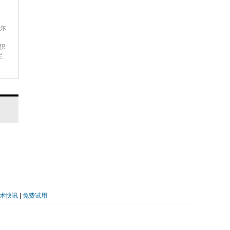
后
世尔
等职
、
栏
练
于
现轻
分
类
集
术快讯
|
免费试用
据
结