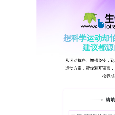
展，但深度学习方法（如一维CNN）的
常规深度学习为"黑箱"模型，工业现场
边缘端部署需求。为此，Zheng Xianghao等
究，提出基于小波同步压缩变换(Wavelet Syn
II优化CNN—SHAP可解释人工智能(Explainab
度诊断流程，利用真实PSHP大修前后
提取不足、CNN超参数经验依赖及模型
可信诊断的双重要求。
二、主要关键技术方法概述
研究人员自中国某真实抽水蓄能电站获取
下的机架摆度(bearing swing/sha
维非平稳摆度信号转化为高分辨率二维时频图(t
(Convolutional Neural Network, 
Genetic Algorithm II，非支