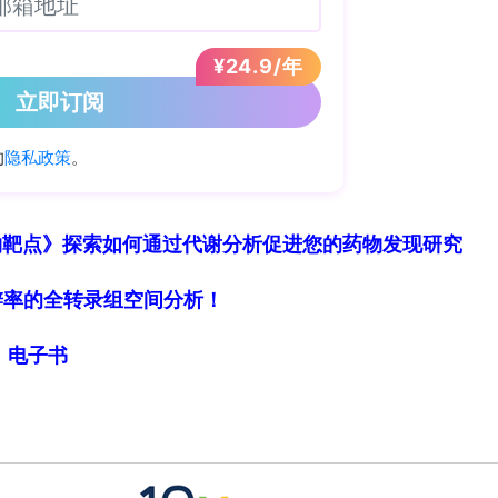
Pareto优化得到NSGA?II CNN模型，用
pley Additive exPlanations)方法计算输
关注的关键时频区域以解释模型决策逻辑。对照实验
传统方法作比较。
原理）
avelet Transform, CWT)基础上对频率域进行重
物靶点》探索如何通过代谢分析促进您的药物发现研究
)的高分辨率时频分析方法，能将扩散的小波系数沿频率轴压缩至
中重叠频率成分并抑制时频模糊，较STFT与标准
细胞分辨率的全转录组空间分析！
合处理PSHU摆度这类强非平稳多分量信号。
局》电子书
nt（现场实测概况）
电涡流位移传感器采集上/下导轴承及水导轴承摆度信
态与机械故障模式（含异常流态如涡带(vortex
normal flow in vaneless space)、叶道 stall