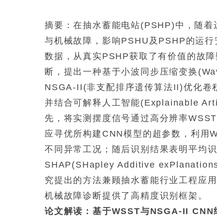
摘要：在抽水蓄能电站(PSHP)中，随着
与机械故障，影响PSHU及PSHP的运
数据，从真实PSHP获取了有价值的故
断，提出一种基于小波同步压缩变换(Wavelet S
NSGA-II(非支配排序遗传算法II)优化卷积神经网
并结合可解释人工智能(Explainable Artif
先，将实测摆度信号通过高分辨率WSST
应寻优所构建CNN模型的超参数，利用WSS
不同异常工况；随后识别结果表明平均识别精
SHAP(SHapley Additive exP
究提出的方法兼顾抽水蓄能行业工程应用
机械故障诊断提供了高精度识别框架。
论文解读：基于WSST与NSGA-II 