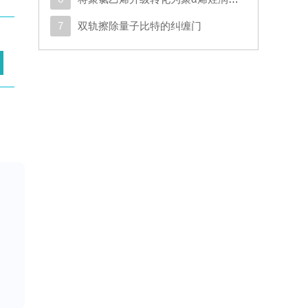
7
双轨擦除量子比特的纠缠门
了
平
抽
行
故障
甚
提取
态分
进