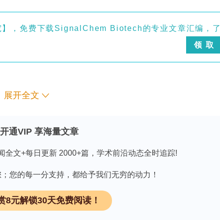
免费下载SignalChem Biotech的专业文章汇编，
领 取
展开全文
ropower Plant, PSHP)是电网的"稳定器、调节器及
"扩展至"储能、调峰、黑启动、调频及事故备用"。
power Unit, PSHU)作为PSHP的核心设备，长期运
开通VIP 享海量文章
障，引发异常流态(abnormal flow)与机械
闻全文+每日更新 2000+篇，学术前沿动态全时追踪!
U结构复杂、工况多样，早期误判或漏检可能导致连锁设备损坏
部接触检测，从外部摆度(swing)等运行信号中
因有您；您的每一分支持，都给予我们无穷的动力！
法（傅里叶频谱、短时傅里叶变换STFT、经验模
赏8元解锁30天免费阅读！
rt变换、变分模态分解VMD等）结合机器学习取得一定