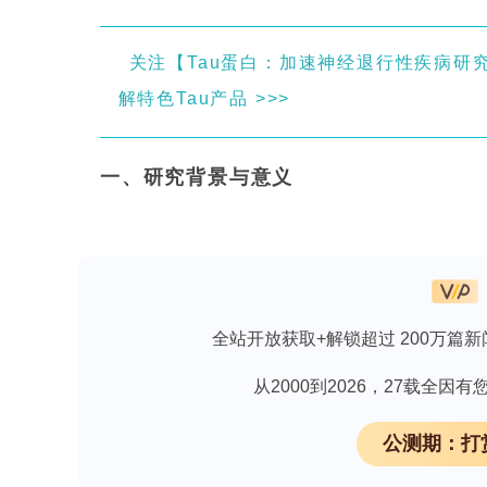
关注【Tau蛋白：加速神经退行性疾病研究】，
解特色Tau产品 >>>
一、研究背景与意义
抽水蓄能电站(Pumped Storage Hyd
衡器"，其功能性定位已从单纯"调峰填谷
水蓄能机组(Pumped Storage Hydro
后过流部件受侵蚀磨损，机械部件因疲劳产生故
全站开放获取+解锁超过 200万篇新
(mechanical fault)。PSH
至系统瘫痪。由于原型机日常运行时难以内
从2000到2026，27载全
异常特征成为有效手段。传统信号处理方
公测期：打
解EMD、集合EMD即EEMD?Hilbe