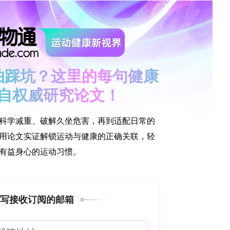
超参数依赖经验调节，难兼顾模型复杂度与泛化性；
缺乏信任度。此外，大型预训练模型参数量过大不符
人在《Journal of Energy Storage》发表该
chrosqueezed Transform, WSST)—NSGA
le Artificial Intelligence, XAI)的轻量化高
采集的摆度信号构建数据集，旨在解决非平稳信号特
不可解释三大问题，满足工程现场对高精度、轻量化
PSHU大修前后六种异常流态与机械故障及正常工
ft swing)振动信号，构成实测故障数据集。采用WSST
ime?frequency image)；构建卷积神经网络
CNN)架构，以NSGA?II(Non?dominated Sorting
配排序遗传算法II)对CNN超参数（卷积核尺寸、学习率、网络