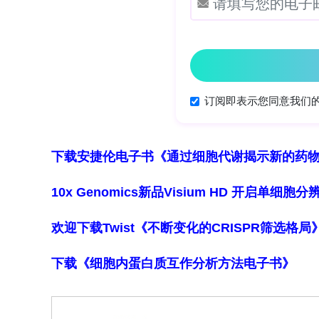
数等）作多目标（精度最大化、参数量最小化）
WSST时频图训练与测试；最后引入SHAP(SHa
素对模型输出的边际贡献，可视化CNN
取未优化CNN、单目标优化CNN及其他
三、研究结果
WSST principle（小波同步压缩变换
WSST是在连续小波变换(Continuous W
下载安捷伦电子书《通过细胞代谢揭示新的药
配(redistribute/reassign
时频率附近，有效分离多分量非平稳信号
10x Genomics新品Visium HD 开启单
时频图具有更高清晰度和能量聚集性，适
欢迎下载Twist《不断变化的CRISPR筛选格
Overview of field measureme
介绍被测PSHU基本参数与测量仪器（
下载《细胞内蛋白质互作分析方法电子书》
号，采样频率符合国标），详述六类异常流
rope / vortex band)、无叶区异常流态(ab