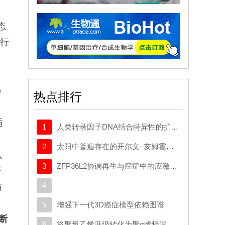
态
运行
诊
)
热点排行
适
1
人类转录因子DNA结合特异性的扩展密码本
U
2
太阳中普遍存在的开尔文–亥姆霍兹不稳定性驱动等离子体混合
入
3
ZFP36L2协调再生与癌症中的应激适应性可塑性
研
4
与
5
增强下一代3D癌症模型依赖图谱
断
6
将聚氯乙烯升级转化为聚α烯烃润滑剂