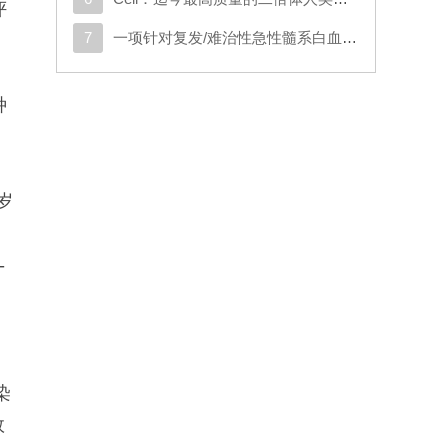
评
7
一项针对复发/难治性急性髓系白血病或原始浆细胞样树突状细胞肿瘤成人患者的CD123导向的嵌合抗原受体T细胞疗法1期试验
种
岁
。
-
染
效