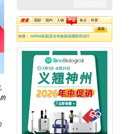
搜索
国际
国内
人物
产业
热点
科普
热搜：
mRNA疫苗
|
安全有效
|
疾病预防和治疗
儿
）的
和