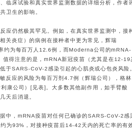
究、临床试验和真实世界监测数据的详细分析，作者
公共卫生的影响。
良反应仍然极其罕见。例如，在真实世界监测中，接
脏相关炎症）的病例在接种者中更为常见，辉瑞
生率约为每百万人12.6例，而Moderna公司的mRNA-
例。值得注意的是，mRNA新冠疫苗（尤其是在12-19
于SARS-CoV-2感染引起的心肌炎或心包炎风险
敏反应的风险为每百万剂4.7例（辉瑞公司），格林
斯利康公司）[见表]。大多数其他副作用，如手臂酸
在几天后消退。
，mRNA疫苗对任何已确诊的SARS-CoV-2感
约为93%，对接种疫苗后14-42天内的死亡率的有