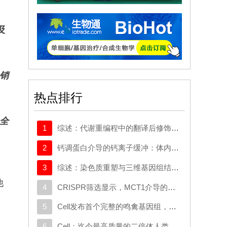
及
销
热点排行
全
1
综述：代谢重编程中的翻译后修饰：对癌症代谢治疗和免疫治疗的启示
2
钙调蛋白介导的钙离子缓冲：体内心脏重编程的分子屏障
预
3
综述：染色质重塑与三维基因组结构在癌症中的作用：从机制研究到新的治疗策略
他
4
CRISPR筛选显示，MCT1介导的代谢逃逸机制可规避SMAD3的抑制作用，这一机制可作为治疗靶点
5
Cell发布首个完整的鸣禽基因组，有助于探究发声学习
6
Cell：迄今最高质量的二倍体人类基因组构建完成