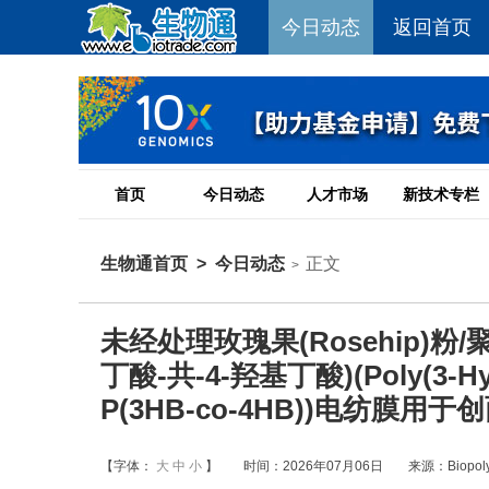
今日动态
返回首页
首页
今日动态
人才市场
新技术专栏
生物通首页
>
今日动态
正文
>
未经处理玫瑰果(Rosehip)粉/聚乳酸(
丁酸-共-4-羟基丁酸)(Poly(3-Hydr
P(3HB-co-4HB))电纺膜
【字体：
大
中
小
】
时间：2026年07月06日
来源：Biopoly