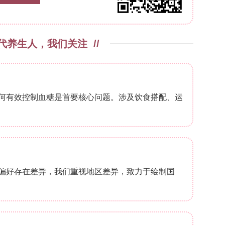
最粗(1496 nm)且珠最少(高黏度抑制失稳但限制
电纺射流稳定性与纤维形态。
Added Mats（含玫瑰果纳米纤维膜的FTIR谱图）
?1
?1
8 cm
(芳香环C=C)、1444 cm
(C–OH)、102
?1
?1
45 cm
(–CH
)、1746–1739 cm
(C=O酯)有
3
?1
m
并宽化，提示RoHi中羟基与聚酯羰基形成弱氢
Hi特征官能团完好保留于基体中。
nts of RoHi-Added Mats（含玫瑰果纳米纤维膜接触
粗糙结构及PLA主导)。RoHi添加使接触角递减：
%→119.31°，5%→116.11°。归因于RoHi中多酚及
疏水性但亲水性提高。
ity of RoHi-Added Mats（含玫瑰果纳米纤维膜液体吸