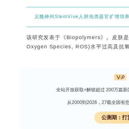
义翘神州StemVive人肺泡类器官扩增
该研究发表于《Biopolymers》。皮肤
Oxygen Species, ROS)水
衡、吸收渗出液并促进细胞迁移。聚乳酸(P
基丁酸)(P(3HB-co-4HB))具柔性，
比例共混物用于电纺创面敷料。玫瑰果(Ros
具抗氧化性，既往多以溶剂提取后负载，
全站开放获取+解锁超过 200万篇新
液电纺，规避溶剂提取的热/化学降解及
研究人员采用的主要关键技术方法如下：以氯仿(C
从2000到2026，27载全
溶剂配制10%(w/v) PLA/P(3HB-co-
公测期：打
照)、0.5%、1%、3%、5%过125 