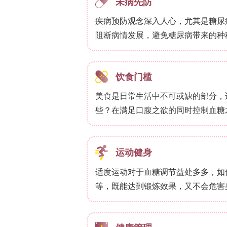
纯膜LAC仅1.49%；0.5%和1% RoHi分
5% RoHi达249.38%。亲水基团增
性创面敷料临床可接受范围(100%–9
3.5 Cell Viability of RoHi-
L929细胞培养24 h后，Raw-NA细胞活
(148.91%)，0.5RoHi为131.47%，3
(ISO 10993-5标准)。RoHi中
但无毒性，全系样品符合生物相容性要
3.6 Wound Healing Performan
性能）
体外划痕实验：24 h剩余创面宽度Raw-NA为4
3RoHi 35.47%，5RoHi 32.23%(
完全闭合。虽1RoHi细胞活力最高，但高
生素C和多酚激活PI3K/Akt及MAPK