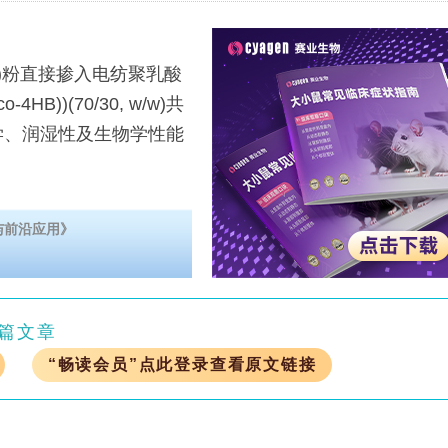
)粉直接掺入电纺聚乳酸
4HB))(70/30, w/w)共
学、润湿性及生物学性能
与前沿应用》
篇文章
“畅读会员”点此登录查看原文链接