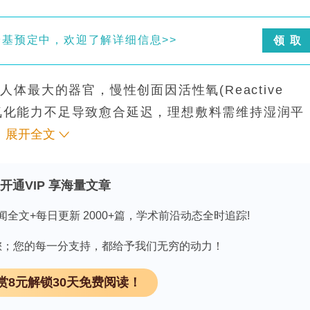
培养基预定中，欢迎了解详细信息>>
领 取
是人体最大的器官，慢性创面因活性氧(Reactive
平过高及抗氧化能力不足导致愈合延迟，理想敷料需维持湿润平
LA)生物相容性好但质脆，聚(3-羟基丁酸-共-4-
展开全文
二者以70/30(w/w)共混可兼顾力学与加工性，此前未见
ehip, RoHi)富含黄酮类、维生素C及酚类化合
开通VIP 享海量文章
本研究首次将未经处理的RoHi粉末直接掺入聚合物
闻全文+每日更新 2000+篇，学术前沿动态全时追踪!
废弃物问题，旨在评价其作为慢性创面敷料的适用性
F)/N,N-二甲基甲酰胺(DMF)(18:2, v/v)
因有您；您的每一分支持，都给予我们无穷的动力！
4HB)(70/30, w/w)溶液，按总固形物质量分数添加0(
赏8元解锁30天免费阅读！
μm筛的未经处理RoHi粉末，磁力搅拌后经静电纺丝(电