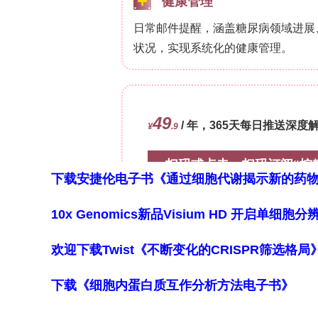
3.7 In Vitro Release Kinetics
外释放动力学行为）
活性物质累积释放呈剂量依赖性，24 h对照组22
双相释放：前6 h快速突释(5RoHi首小时
降低)，6 h后平缓持续释放(基质内包
支持愈合。
3.8 Antioxidant Activity of
下载安捷伦电子书《通过细胞代谢揭示新的药
DPPH自由基清除率：Raw-NA 27.68%(本
3% RoHi 60.85%，5% RoHi 6
10x Genomics新品Visium HD 开启单
类及抗坏血酸具电子/氢供体能力，未处
3.9 Antibacterial Effectiven
欢迎下载Twist《不断变化的CRISPR筛选格
性）
下载《细胞内蛋白质互作分析方法电子书》
AATCC 100定量及纸片扩散法均显示，
显著)，仅1RoHi极微弱间隙。原因为