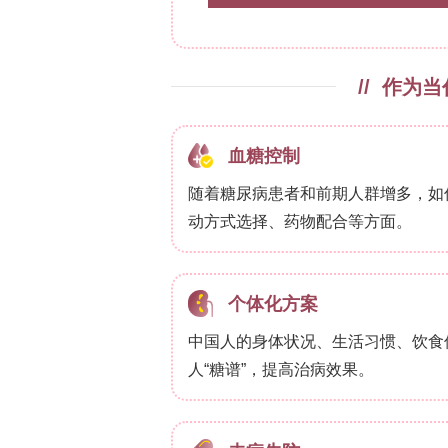
分颗粒团聚致局部射流不稳)；5RoHi直径
流拉伸)。表明天然粉末添加剂比例调控
3.2 FTIR Spectrum of RoHi-
?1
RoHi粉末在3290 cm
(O–H伸缩)、161
?1
cm
(C–O)具特征峰；聚合物在2993/29
峰。随RoHi增加，C=O峰微移至1746 c
(物理相互作用)，无新共价键生成，Ro
3.3 Contact Angle Measureme
量）
纯膜接触角136.45°(强疏水，源于多孔
0.5%→131.14°，1%→125.18°，3
基团增强表面与水相互作用，膜仍保持
3.4 Liquid Absorbance Capac
能力）