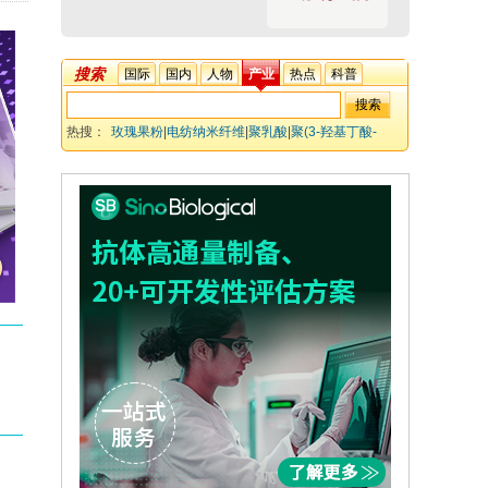
搜索
国际
国内
人物
产业
热点
科普
热搜：
玫瑰果粉
|
电纺纳米纤维
|
聚乳酸
|
聚(3-羟基丁酸-
共-4-羟基丁酸)
|
创面敷料
|
抗氧化活性