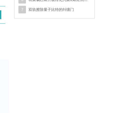
7
双轨擦除量子比特的纠缠门
羟
该
物，
溶
。
为
对
压