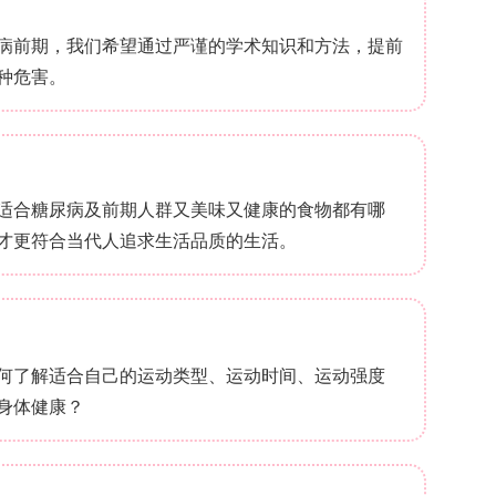
别升至18.82%和34.73%；3% RoHi达176.25%；
多及孔隙变化共同提升吸水/渗液能力，3%和5%样品达
00%)，利于吸收过量渗出液并维持湿润微环境。
Added Mats（含玫瑰果纳米纤维膜细胞活力）
力126.16%；各RoHi组均高于对照，1RoHi最高
RoHi为130.65%，5RoHi略降至116.62%但仍>70%
维生素C及多酚刺激成纤维细胞增殖，5%组因纤维粗化微降
求。
ce of RoHi-Added Mats（含玫瑰果纳米纤维膜伤口愈
2.93%，0.5RoHi 41.52%，1RoHi 40.34
即迁移最快)；Raw-NA 72 h完全闭合，含RoHi组多48 
RoHi含量(3%、5%)更能促进细胞迁移，推测源于
等迁移相关信号通路。