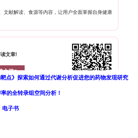
 Behavior of RoHi-Added Mats（含玫瑰果纳米纤维
.30 μg/mL，5RoHi达184.56 μg/mL。均
即122.15 μg/mL，源自近表面成分快速溶出及疏
埋成分受控扩散)。该模式利于早期清除ROS、后期持
 RoHi-Added Mats（含玫瑰果纳米纤维膜抗氧化活性）
物靶点》探索如何通过代谢分析促进您的药物发现研究
底)，0.5% RoHi 44.64%，1% RoHi 52.62%
3.84%。与释放浓度正相关，3%–5%趋近饱和，证实RoH
细胞分辨率的全转录组空间分析！
理粉末仍保有显著抗氧化潜力。
ess of RoHi-Added Mats（含玫瑰果纳米纤维膜抗菌有效
局》电子书
对各测试菌无显著抑菌圈及菌落减少(Reduction %
RoHi粉末在聚合物中包埋、水溶性差致释放浓度低于