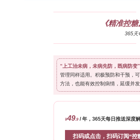
15 kV，流速3 mL/h，接收距离15 cm
1RoHi、3RoHi、5RoHi)。通过扫描电
?1
叶变换红外光谱(FTIR, 650–4000 cm
润湿性(n=5)；按EDANA 10.3.99标准测液体
提取物法结合WST-8法以L929小鼠成纤
(Scratch)实验评估成纤维细胞迁移
AATCC 100平板计数法与改良Kirby-B
aureus ATCC 6538P)和铜绿假单胞菌(Ps
性；PBS中测活性物质体外释放动力学(n=
3.1 SEM Micrographs and Diamet
瑰果纳米纤维膜的SEM显微照片及直径
SEM显示纯Raw-NA纳米纤维(直径77
0.5RoHi珠减少、直径增至1310 nm
珠增多(颗粒扰动射流引发Rayleigh–Tay