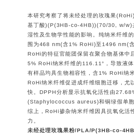
本研究考察了将未经处理的玫瑰果(RoHi)粉
基丁酸)(P(3HB-co-4HB))(70/
湿性及生物学性能的影响。纯纳米纤维的平
围为468 nm(含1% RoHi)至1496 n
RoHi的特征官能团保留在聚合物基体中且
5% RoHi纳米纤维的116.11°，导致
有样品均具生物相容性，含1% RoHi纳
RoHi纳米纤维促进成纤维细胞迁移，尤以
快。DPPH分析显示抗氧化活性由27.68
(Staphylococcus aureus)和铜绿假
综上，RoHi掺杂纳米纤维因具抗氧化
力。
未经处理玫瑰果粉/PLA/P(3HB-co