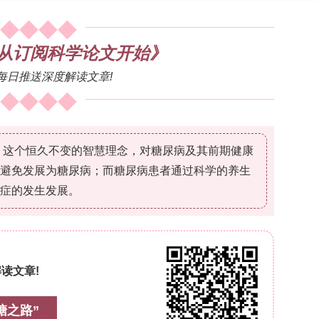
，21-G针头)制得纳米纤维膜(Raw-NA、0.5RoHi、
子显微镜(SEM)结合ImageJ测纤维直径(n=50)；傅
)分析分子间作用；接触角仪(座滴法, 5 μL水)测表
吸附率(Liquid Absorption Capacity, LAC)
维细胞测细胞毒性/细胞活力(n=3)；体外划痕
及创面闭合率；DPPH自由基清除实验测抗氧化活性；
auer纸片扩散法测对金黄色葡萄球菌(Staphylococc
eudomonas aeruginosa ATCC 27853)的抗菌
290 nm波长)。
er Measurements of Rosehip-Added Mats（
测量）
6 nm)局部有珠状结构。添加RoHi后形貌变化：
(溶液黏度升高改善可纺性)；1RoHi直径细化为468 n
lor失稳)；3RoHi直径690 nm、珠略多于Raw-NA