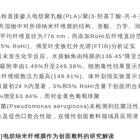
直接掺入电纺聚乳酸(PLA)/聚(3-羟基丁酸-共-4
30, w/w)共混物中对所得纳米纤维膜的结构、形貌、力学、
均纤维直径为776 nm，而添加RoHi后纤维直径
m(含5% RoHi)。傅里叶变换红外光谱(FTIR)分析证实
未发生化学反应。水接触角由纯膜的136.45°降至
液体吸附率由1.49%升至249.38%。细胞毒性结果显示
米纤维细胞活力最高(148.91%)。体外划痕实验显示
最初24 h内显著，3%和5% RoHi含量下创面闭合
%增至63.84%，而对金黄色葡萄球菌
单胞菌(Pseudomonas aeruginosa)未检测到抗菌活
活性及促伤口愈合性能，在慢性创面敷料领域具应用潜
-4HB)电纺纳米纤维膜作为创面敷料的研究解读