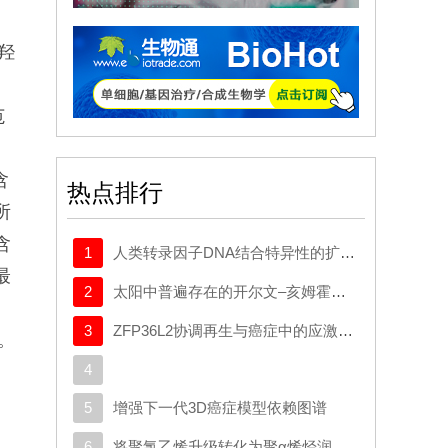
-羟
润
范
含
热点排行
所
含
1
人类转录因子DNA结合特异性的扩展密码本
最
2
太阳中普遍存在的开尔文–亥姆霍兹不稳定性驱动等离子体混合
3
ZFP36L2协调再生与癌症中的应激适应性可塑性
性。
4
5
增强下一代3D癌症模型依赖图谱
6
将聚氯乙烯升级转化为聚α烯烃润滑剂