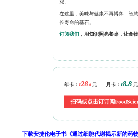
随机分配到干预组（
n
?=?44）或对照组
程（每次60分钟，每周两次），而对照组
卷（20个条目，涵盖毅力、自我调节和
包括个人生活幸福感、工作幸福感及心理幸
软件中的重复测量方差分析法和多元协
结果
基线时两组之间没有显著差异（
p
?>?
能感与职业幸福感这两个综合指标有显
0.998）。干预组的自我效能感平均得分从7
均得分从87.75上升至91.72（
P
?=?0
效能感与职业幸福感之间存在较强的正
结论
下载安捷伦电子书《通过细胞代谢揭示新的药
这种结构化的多要素教育干预措施能够