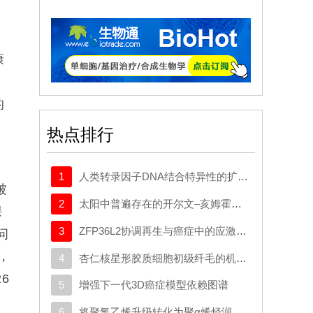
康
。
的
热点排行
1
人类转录因子DNA结合特异性的扩展密码本
被
2
太阳中普遍存在的开尔文–亥姆霍兹不稳定性驱动等离子体混合
课
3
ZFP36L2协调再生与癌症中的应激适应性可塑性
问
，
4
杏仁核星形胶质细胞初级纤毛的机制与应激行为密切相关。
6
5
增强下一代3D癌症模型依赖图谱
6
将聚氯乙烯升级转化为聚α烯烃润滑剂