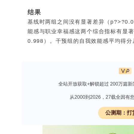
结果
基线时两组之间没有显著差异（
p
?>?
能感与职业幸福感这两个综合指标有显
0.998）。干预组的自我效能感平均得分从7
均得分从87.75上升至91.72（
P
?=?0
效能感与职业幸福感之间存在较强的正
结论
全站开放获取+解锁超过 200万篇新
这种结构化的多要素教育干预措施能够
这些研究结果，此类培训可考虑纳入在
从2000到2026，27载全
不过，在制定广泛的政策建议之前，还
公测期：打
究。
临床试验编号