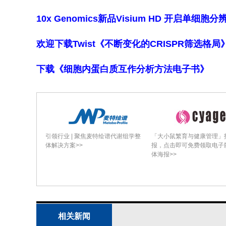
这些研究结果，此类培训可考虑纳入在
10x Genomics新品Visium HD 开启单
不过，在制定广泛的政策建议之前，还
欢迎下载Twist《不断变化的CRISPR筛选格
究。
下载《细胞内蛋白质互作分析方法电子书》
临床试验编号
不适用。
引领行业 | 聚焦麦特绘谱代谢组学整
「大小鼠繁育与健康管理」
体解决方案>>
报，点击即可免费领取电子
体海报>>
相关新闻