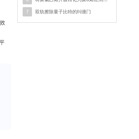
7
双轨擦除量子比特的纠缠门
我效
感平
我
于
。