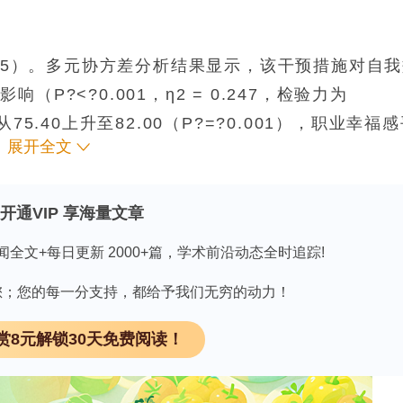
0.05）。多元协方差分析结果显示，该干预措施对自
著影响（
P
?<?0.001，η2 = 0.247，检验力为
5.40上升至82.00（
P
?=?0.001），职业幸福
展开全文
.004），而对照组则无显著变化。此外，后测阶段自
相关关系（
r
?=?0.518，
P
?<?0.001）。
开通VIP 享海量文章
闻全文+每日更新 2000+篇，学术前沿动态全时追踪!
显著提升医疗工作者的自我效能感与职业幸福感。基
职教育计划中，尤其是在类似的基层医疗服务机构中
因有您；您的每一分支持，都给予我们无穷的动力！
需要在更大规模且更具多样性的样本上进行进一步研
赏8元解锁30天免费阅读！