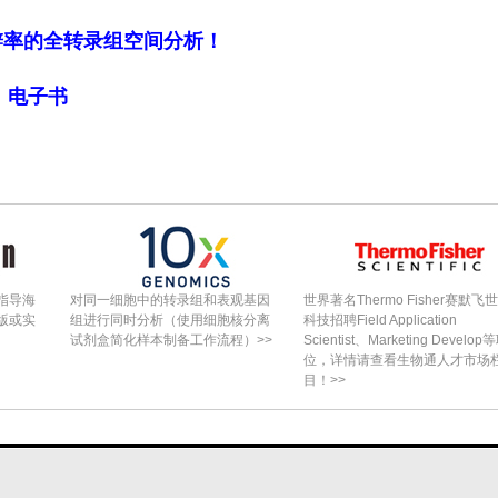
职教育计划中，尤其是在类似的基层医疗服务机构中
细胞分辨率的全转录组空间分析！
需要在更大规模且更具多样性的样本上进行进一步研
局》电子书
打赏
指导海
对同一细胞中的转录组和表观基因
世界著名Thermo Fisher赛默飞
版或实
组进行同时分析（使用细胞核分离
科技招聘Field Application
试剂盒简化样本制备工作流程）>>
Scientist、Marketing Develop
位，详情请查看生物通人才市场
目！>>