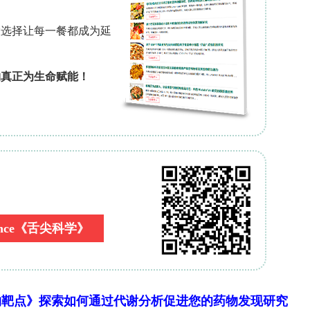
（
n
?=?44）。干预组接受为期8次的健康素养培训
则不接受任何培训。研究数据通过Ansari自我效能
努力三个维度）以及郑氏职业幸福感问卷（18个条目
福感三个维度）进行收集。数据分析采用SPSS-2
方差分析。
0.05）。多元协方差分析结果显示，该干预措施对自
著影响（
P
?<?0.001，η2 = 0.247，检验力为
5.40上升至82.00（
P
?=?0.001），职业幸福
.004），而对照组则无显著变化。此外，后测阶段自
相关关系（
r
?=?0.518，
P
?<?0.001）。
物靶点》探索如何通过代谢分析促进您的药物发现研究
显著提升医疗工作者的自我效能感与职业幸福感。基