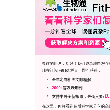
深度解析欢迎下载《激酶活性检测与药物筛选
在此复杂体系中，乙醇含量、pH值和可
升温的敏感性，对葡萄酒组成、技术性
糖度上升，进而使葡萄酒乙醇浓度升高
通常表现为TA降低和pH升高，呈现异
定，而苹果酸在高温条件下通过呼吸作
酒干预来控制酒精浓度，并获得适当的p
稳定性及感官平衡至关重要。此外，水
潜在乙醇含量增加和酸平衡进一步改变
成品葡萄酒的挥发性特征。