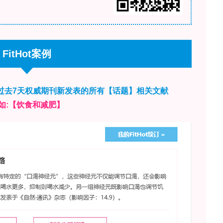
0 μg·L
。
决于感官活性化合物的化学组成，还取决于挥发性组
觉交互作用。例如，乙醇浓度影响VOCs的溶解度
常与多种VOCs释放减少相关。在红葡萄酒中，高
挥发性，降低其感知。值得注意的是，即使乙醇浓度
萄酒基质中VOCs的释放，改变葡萄酒芳香特征。此外
放；尽管这些相互作用背后的机制尚未完全理解，近
质内的离子化和溶剂化动力学来调节挥发性释放。
多酚等主要葡萄酒基质组分与VOCs的相互作用，
的组分如何共同作用以调节红葡萄酒的香气释放和风
放大、抑制还是改变气候挥发性分子标志物的释放和
调节其挥发性和感知。因此，本研究通过三个实验步骤