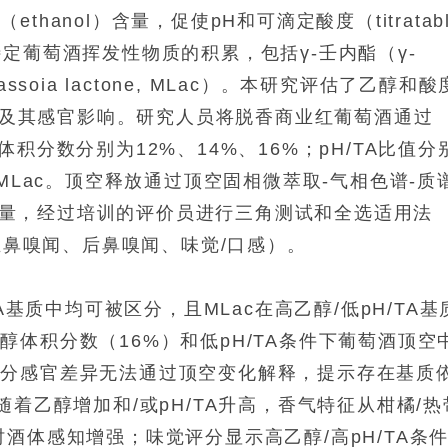
anol）含量，促使pH和可滴定酸度（titratabl
促进特定葡萄酒挥发性物质的积累，包括γ-壬内酯（γ-
massoia lactone, MLac）。本研究评估了乙醇和酸
释放及其感官影响。研究人员将脱香商业红葡萄酒通过
积分数分别为12%、14%、16%；pH/TA比值分
C9和MLac。顶空释放通过顶空固相微萃取-气相色谱-质
进行定量，经过培训的评价员进行三角测试和全选适用法
A）分析（正鼻嗅闻、后鼻嗅闻、味觉/口感）。
A基质中均可被区分，且MLac在高乙醇/低pH/TA基
体积分数（16%）和低pH/TA条件下葡萄酒顶空
部分感官差异无法通过顶空变化解释，提示存在基质
随着乙醇增加和/或pH/TA升高，香气特征从柑橘/热
酒体感知增强；味觉评分显示高乙醇/高pH/TA条