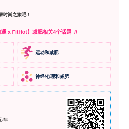
致特定分子标志物积累，其中γ-壬内酯（γ-C9）
娅内酯，MLac）可导致 prune 和 dried fig 气味
睐。γ-C9已存在于葡萄汁中，其浓度在葡萄酒中增
cerevisiae）在酒精发酵过程中以约95%效率将4-氧
八碳二烯酸也被鉴定为酒精发酵期间γ-C9的前体。γ-C
缩也促进其浓度上升，同时氧化过程似乎也能增强葡
-1
低气味阈值（27 μg·L
）而凸显，其在葡萄酒中
-1
5 μg·L
（甜型或陈年红葡萄酒）。
终浓度受采收日期和技术工艺（如葡萄脱水）影响。
测源自蓖麻油酸和亚油酸的降解。从感官角度，其在
，其（R）-对映体已被证明有助于梅洛和赤霞珠葡萄
-1
L
；但在具有类似风味的葡萄酒中，由于酒精发酵
-1