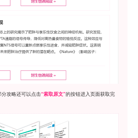
γ-C9、MLac、乙醇、pH和总酸度）对红葡萄酒
（正鼻嗅觉、味觉、口感和后鼻嗅觉）。工作假设为
比值的改变，不会独立作用，而是交互调节红葡萄酒中
ac）的释放和感官感知。
e of Food and Agriculture》。研究采用的主要关
年份商业红葡萄酒（Tavernello, Caviro）为样
模拟不同气候变化情景；采用顶空固相微萃取-气相
S）定量分析γ-C9和MLac的顶空释放，使用
m涂层厚度），40±2°C条件下萃取30分钟，GC–MS-
柱（60 m, 0.25 mm内径, 0.25 μm膜厚），选择
成的小组完成，包括三角测试（TT, ISO
A）描述性分析，16名经过16小时培训的评价员参与，涵
助区分）以及佩戴鼻夹的味觉/口感评估；数据统计采用方