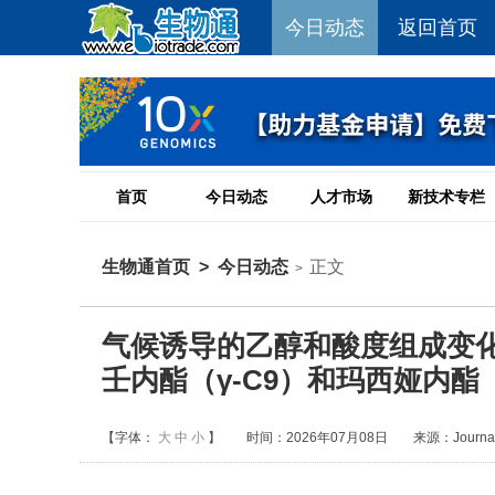
今日动态
返回首页
首页
今日动态
人才市场
新技术专栏
生物通首页
>
今日动态
正文
>
气候诱导的乙醇和酸度组成变化
壬内酯（γ-C9）和玛西娅内酯
【字体：
大
中
小
】
时间：2026年07月08日
来源：Journal o