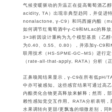
气候变暖驱动的升温正在提高葡萄酒乙醇（eth
acidity, TA）出现非典型趋同，并
nonalactone, γ-C9）和玛西娅内酯（
如何调节红葡萄酒中γ-C9和MLac的
3×3析因设计重构为九个模型基质（乙醇体
为0.40、0.55、0.80），并添加γ-
联用技术（HS-SPME-GC–MS）
（rate-all-that-apply, RAT
正鼻嗅闻结果显示，γ-C9在所有低pH/T
中亦可被感知。这些感官结果可通过高乙醇
内酯类化合物更高释放来解释；然而，
赖性感知觉交互作用。RATA分析表明，
水果调转向更甜/更飘逸的细微差别，同时