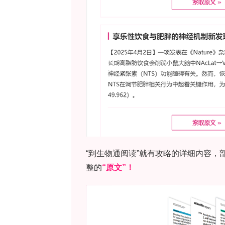
调查了与CC相关升温影响的组成参数（即
官质量的整体影响，检验主要感官维度
气候相关的乙醇含量增加结合pH/TA
气候相关的挥发性标志物（γ-C9和ML
该研究发表于《Journal of the Scienc
技术方法包括：以意大利Faenza产地2023
本，经脱香处理后重构为九个模型基质，
谱-质谱联用技术（HS-SPME-GC–M
DVB/CAR/PDMS萃取头（50/30 μ
QP2010四极杆质谱仪配DB-WAX UI色谱
子监测模式（SIM）；感官评价由35人组
4120:2021）和全选适用法（RAT
正鼻嗅闻、后鼻嗅闻（noselips辅