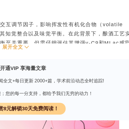
互调节因子，影响挥发性有机化合物（volatile
s）的释放、其知觉整合以及味觉平衡。在此背景下，酿酒工艺
至关重要，但需仔细评估其增强γ-C9和MLac感
展开全文
力。
CC）已成为葡萄栽培与酿酒学领域面临的主要挑战，气温上
开通VIP 享海量文章
萄成分发生显著改变，进而影响葡萄酒感官特性。除
变暖还导致全球葡萄酒产量在2024年降至60余
闻全文+每日更新 2000+篇，学术前沿动态全时追踪!
料，主要由挥发性组分（包括乙醇和决定葡萄酒香气
因有您；您的每一分支持，都给予我们无穷的动力！
成，后者关键成分包括多酚（决定颜色与口腔感觉）
。这些组分通过化学和知觉交互作用塑造葡萄酒的化
赏8元解锁30天免费阅读！