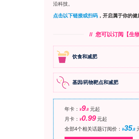
关于葡萄酒挥发性组分，研究表明高温可导
5,6-二氢-6-戊基-2H-吡喃-2-酮（即玛西
被认为与过早老化嗅觉特征相关而不受青
加，因为酿酒酵母（Saccharomyces 
酸转化为γ-C9；亚油酸和13-氢过氧十
水平随葡萄成熟度增加而升高，葡萄皱
酒中γ-C9的形成。γ-C9的感官相关性因其
-1
浓度范围为5.9 μg·L
（白葡萄酒）至178.
MLac存在于葡萄汁和葡萄酒中，其最
其在葡萄中的来源尚未完全阐明，但推
-1
萄汁和模型酒中的阈值为10-11 μg·L
中干无花果风味的形成，浓度可达68 μg·