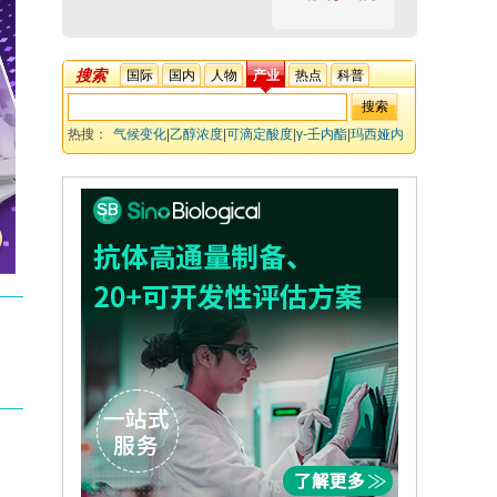
搜索
国际
国内
人物
产业
热点
科普
热搜：
气候变化
|
乙醇浓度
|
可滴定酸度
|
γ-壬内酯
|
玛西娅内
酯
|
顶空固相微萃取