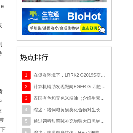
e
度
别
谱
热点排行
1
在促炎环境下，LRRK2 G2019S变异体与帕金森病患者髓系细胞中的转录变化相关
2
计算机辅助发现靶向EGFR G-四链体（G-Quadruplex, G4）的菲并咪唑衍生物诱导胶质母细胞瘤并发多细胞器损伤
质
3
泰国有色和无色米糠油（含维生素E同系物和γ-谷维素）的抗氧化、抗炎和骨重塑调节活性
中
4
综述：猪饲粮黄酮类化合物对生长性能及抗氧化应答的影响：一项包含探索性剂量-时间关系的系统评价与Meta分析
依
带
5
通过饲料甜菜碱补充增强大口黑鲈的肝脏抗氧化能力和碳水化合物、脂质及胆汁酸代谢
件下
6
综述：核膜自身抗体：HEp-2细胞底物的功能解剖学