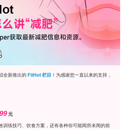
：SignalChem科学家的深度解析》
领 取
滴定酸度（TA）已成为关键参数，主要因其对气候
能、感官品质和陈年潜力具有显著影响。升温导致葡
；同时高温对葡萄和葡萄酒酸度组成产生实质性影响
常趋同趋势。这主要由于酒石酸在成熟过程中保持相
用和酶促分解被降解。这些组成变化常需农艺管理和
H/TA比值，这对于微生物稳定性、颜色稳定性、化
分胁迫事件倾向于浓缩糖分并改变浆果生理，一般促
；光照和紫外线辐射调节葡萄次级代谢途径，可能改