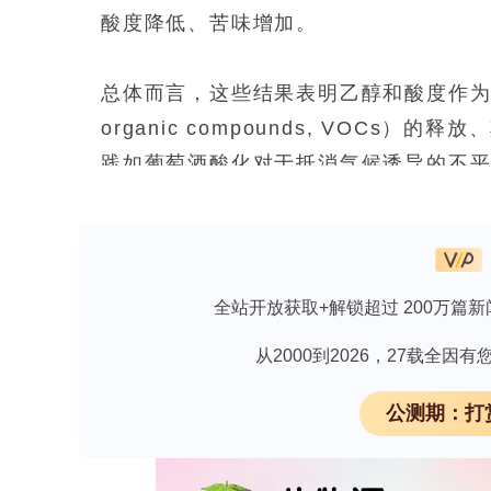
酸度降低、苦味增加。
总体而言，这些结果表明乙醇和酸度作为交
organic compounds, VOC
践如葡萄酒酸化对于抵消气候诱导的不平衡
影响及红葡萄酒整体感官品质的潜在能
气候变化（climate change, 
为最具影响力的驱动因素之一，导致葡
端和不可预测天气事件的直接影响外，气候
全站开放获取+解锁超过 200万篇新
最低水平。葡萄酒是一种复杂的酒精饮
从2000到2026，27载全
挥发性有机化合物）和非挥发性组分构
有机酸（负责酸味并决定葡萄酒pH值）
公测期：打
与感官品质。