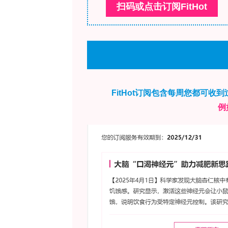
间部分转化为（R）-δ-癸内酯，浓度降至约2
多项研究强调，葡萄酒感官品质不仅取
与非挥发性基质之间的相互作用，包括知
其在气液两相之间的分配，高乙醇水平通
醇含量抑制了具有果香或花香化合物的
微小变化（1% v/v）也能显著影响葡
酸度变化可影响特定挥发性化合物的释
研究表明pH和TA的变化可通过影响基
尽管众多研究已探讨乙醇、有机酸、糖和
尚无研究探索这些受气候变化影响改变
感知。目前尚不清楚更高的乙醇水平会
官影响，以及pH/TA水平的转变能否