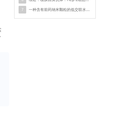
7
一种含有前药纳米颗粒的低交联水凝胶可通过调节神经炎症和细胞外基质沉积来促进脊髓再生
实
官
升作
极
年来
的
和
学