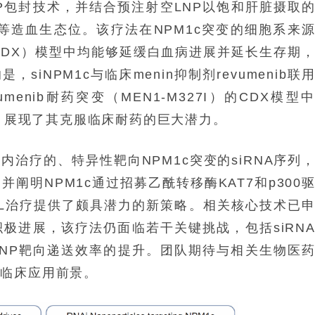
P包封技术，并结合预注射空LNP以饱和肝脏摄取
骨等造血生态位。该疗法在NPM1c突变的细胞系来
PDX）模型中均能够延缓白血病进展并延长生存期
iNPM1c与临床menin抑制剂revumenib联
enib耐药突变（MEN1-M327I）的CDX模型
存，展现了其克服临床耐药的巨大潜力。
治疗的、特异性靶向NPM1c突变的siRNA序列
阐明NPM1c通过招募乙酰转移酶KAT7和p300
AML治疗提供了颇具潜力的新策略。相关核心技术已
极进展，该疗法仍面临若干关键挑战，包括siRN
NP靶向递送效率的提升。团队期待与相关生物医
的临床应用前景。