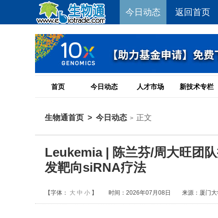
今日动态
返回首页
首页
今日动态
人才市场
新技术专栏
生物通首页
>
今日动态
正文
>
Leukemia | 陈兰芬/周大
发靶向siRNA疗法
【字体：
大
中
小
】
时间：2026年07月08日
来源：厦门大