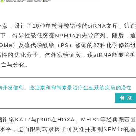
位点，设计了16种单核苷酸错移的siRNA文库，筛
提下，特异性敲低突变NPM1c的先导序列。随后，
（2′-OMe）及硫代磷酸酯（PS）修饰的27种化学修饰
性的优化分子。体外实验证实，该siRNA能显著
凋亡与分化。
关药物开发信息。激活素和抑制素是治疗生殖系统疾病的潜在
领 取
弱KAT7与p300在HOXA、MEIS1等经典靶基
7ac水平，进而限制转录因子可及性并抑制NPM1c靶