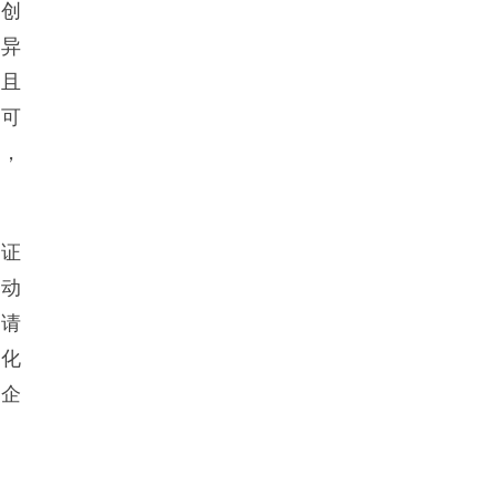
的创
源异
，且
用可
中，
，证
驱动
申请
A化
药企