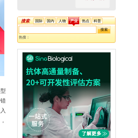
搜索
国际
国内
人物
产业
热点
科普
热搜：
A型
质错
可入
而，