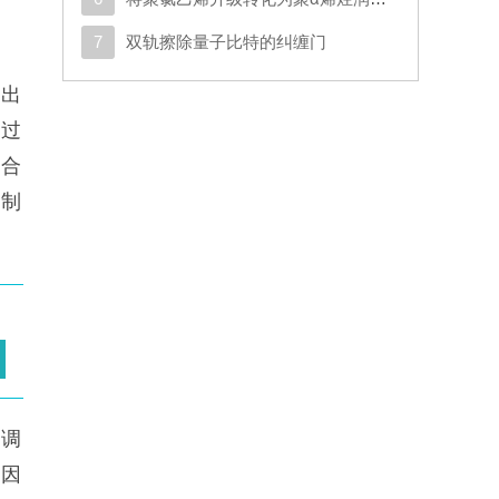
7
双轨擦除量子比特的纠缠门
选出
通过
组合
抑制
因调
基因