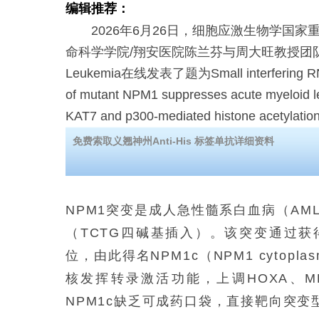
编辑推荐：
2026年6月26日，细胞应激生物学国家
命科学学院/翔安医院陈兰芬与周大旺教授团
Leukemia在线发表了题为Small interfering RNA
of mutant NPM1 suppresses acute myeloid l
KAT7 and p300-mediated histone acetyl
免费索取义翘神州Anti-His 标签单抗详细资料
NPM1突变是成人急性髓系白血病（AML
（TCTG四碱基插入）。该突变通过
位，由此得名NPM1c（NPM1 cytopl
核发挥转录激活功能，上调HOXA、M
NPM1c缺乏可成药口袋，直接靶向突变