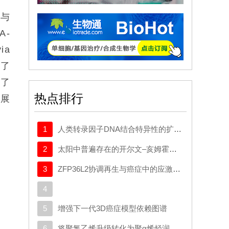
芬与
A-
ia
发了
估了
热点排行
发展
1
人类转录因子DNA结合特异性的扩展密码本
2
太阳中普遍存在的开尔文–亥姆霍兹不稳定性驱动等离子体混合
3
ZFP36L2协调再生与癌症中的应激适应性可塑性
4
5
增强下一代3D癌症模型依赖图谱
6
将聚氯乙烯升级转化为聚α烯烃润滑剂