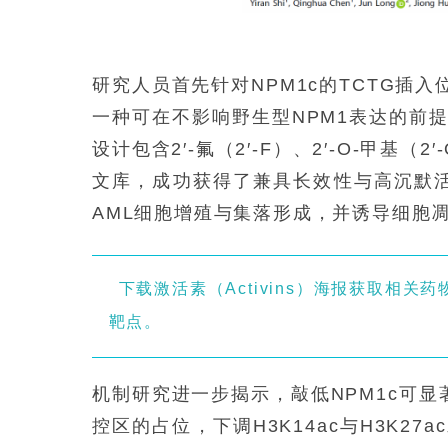
研究人员首先针对NPM1c的TCTG插入
一种可在不影响野生型NPM1表达的前
设计包含2′-氟（2′-F）、2′-O-甲基
文库，成功获得了兼具长效性与高沉默活
AML细胞增殖与集落形成，并诱导细胞
下载激活素（Activins）海报获取相
靶点。
机制研究进一步揭示，敲低NPM1c可显著削
控区的占位，下调H3K14ac与H3K2