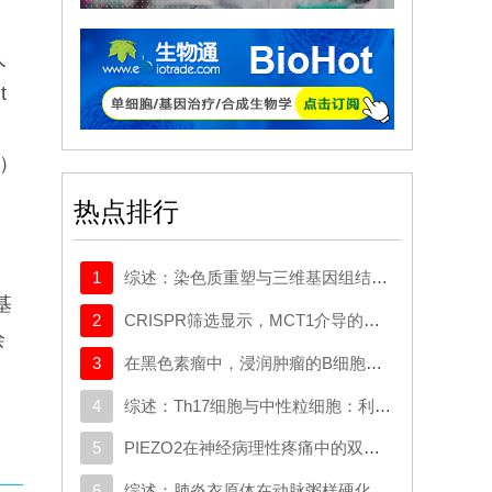
人
t
经
R）
热点排行
的
1
综述：染色质重塑与三维基因组结构在癌症中的作用：从机制研究到新的治疗策略
基
2
CRISPR筛选显示，MCT1介导的代谢逃逸机制可规避SMAD3的抑制作用，这一机制可作为治疗靶点
绘
3
在黑色素瘤中，浸润肿瘤的B细胞会向富含干扰素的发育路径演变，这与免疫疗法的作用机制相契合
4
综述：Th17细胞与中性粒细胞：利用二者间的相互作用开发多发性硬化症疗法
5
PIEZO2在神经病理性疼痛中的双重作用：推动外周敏感化并实现机械负荷诱发的镇痛效应
6
综述：肺炎衣原体在动脉粥样硬化中调控多阶段的信号传导网络：从内皮功能紊乱到斑块易损性形成