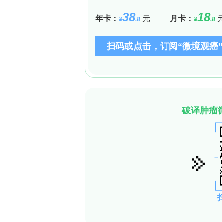
位基因的H3K23R克隆，Sanger测序、N
信号消失，证明prime editing可在天
小鼠ESC自我更新非必需。
H3K14R and H3K18R mutations reduce
对H3K14和H3K18设计epegRNA
H3K23（H3K14R＜67％，H3K18
部分编辑克隆碱性磷酸酶（alkaline ph
条件K-to-K（沉默突变）对照可达70～1
H3K18R引发适合度缺陷使高度编辑细
Prime editing enables reversible and
在完全H3K23R克隆中引入还原epegR
复，证明prime editing可实现组蛋白突
重K-to-R或同义K-to-K突变，同义组
H3K14R/H3K18R适合度缺陷一致