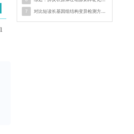
7
对比短读长基因组结构变异检测方法，凸显了工具组合使用的优势以及图谱基因组比对的较小影响
组
统
变
编
和
高
能