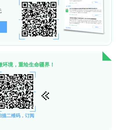
GS及质谱证实全编辑，Western blot显示H3K23a
然背景下实现经典H3多位点完全K-to-R突变且H3K23
 cellular fitness
进行K-to-R编辑，未获完全突变克隆且最大编辑效率低于
R＜50％），大量克隆仅发生PAM破坏而无K-to-R替换
osphatase, AP）集落形成能力下降，表明负选择。
00％编辑且无PAM-only富集，证实H3K14R和
胞被淘汰。
 combinatorial histone mutation
NA将R23K复原，获得高效回复克隆且H3K23ac信
变可逆。设计单epegRNA同时引入H3K14/K18/K2
合可高效安装而K-to-R组合效率低，与
，说明平台支持组合编辑但受负选择限制。