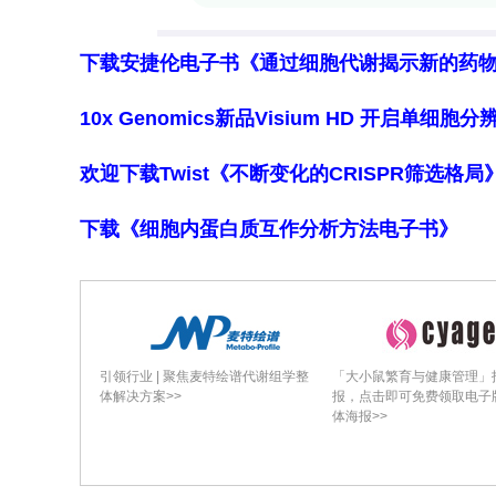
Pan-H3 mutagenesis uncovers histon
在已完全突变H3.1/H3.2K23R背景下再引入
下载安捷伦电子书《通过细胞代谢揭示新的药
完全消失。对H3K18R，先部分编辑H3.1/
CUT&Tag显示H3.1/H3.2K18R中H
10x Genomics新品Visium HD 开启单
重分布消失且全基因组H3K18ac轻度下降，质谱
欢迎下载Twist《不断变化的CRISPR筛选格
升高——表明H3.3变体可在特定位点补偿经
Genomic by-products of histone muta
下载《细胞内蛋白质互作分析方法电子书》
浅层WGS发现个别克隆出现组蛋白簇1 Mb
部分位点的此类大片段缺失频率但不影响多数
失频率无差异，说明属locus-depen
Prime editing screen maps H3 lysine 
引领行业 | 聚焦麦特绘谱代谢组学整
「大小鼠繁育与健康管理」
对全部13个经典H3赖氨酸逐一进行K-to-R
体解决方案>>
报，点击即可免费领取电子
体海报>>
H3K18、H3K79的K-to-R编辑效率显
无法获完全突变克隆）；H3K27R效率略降