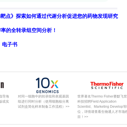
e variant compensation
H3f3a/b K23R获pan-H3K23R克隆，H3K23a
物靶点》探索如何通过代谢分析促进您的药物发现研究
H3.2后叠加H3.3K18R可使H3K18ac进一步降低
3K18ac重分布并与H3.3占位正相关，叠加H3.3K18R
细胞分辨率的全转录组空间分析！
示H3.1/H3.2K18R中H3.3对H3.1/H3.2比
局》电子书
典H3 K-to-R突变造成的PTM丢失。
genesis by prime editing
级拷贝丢失或kb级缺失，去除nicking RNA可降
位点编辑效率；K-to-K与K-to-R克隆中大片段
dent副产物，经筛选可获得无大片段扰动克隆。
contributions to fitness
指导海
对同一细胞中的转录组和表观基因
世界著名Thermo Fisher赛默飞
与K-to-K编辑筛选。H3K4、H3K9、H3K14、
版或实
组进行同时分析（使用细胞核分离
科技招聘Field Application
试剂盒简化样本制备工作流程）>>
Scientist、Marketing Develop
著低于对应K-to-K且有大量PAM-only富集（强负选
位，详情请查看生物通人才市场
目！>>
但无PAM-only富集（中度增殖缺陷）；H3K23