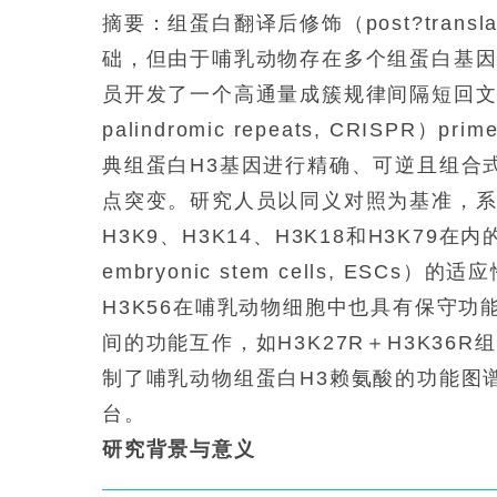
摘要：组蛋白翻译后修饰（post?translati
础，但由于哺乳动物存在多个组蛋白基
员开发了一个高通量成簇规律间隔短回文重复序列（clu
palindromic repeats, CRISP
典组蛋白H3基因进行精确、可逆且组合式的赖氨酸
点突变。研究人员以同义对照为基准，系统
H3K9、H3K14、H3K18和H3K7
embryonic stem cells, E
H3K56在哺乳动物细胞中也具有保守
间的功能互作，如H3K27R＋H3K3
制了哺乳动物组蛋白H3赖氨酸的功能图
台。
研究背景与意义