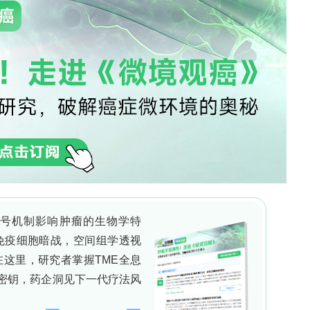
MLH1dn的prime editing系统 5b）对所有12个
义K-to-K（lysine-to-lysine）突变；通过qPC
（扩增子二代测序）确认编辑效率、Western blot及质
对H3.3变体单独设计epegRNA进行pan-H3
rgets & Tagmentation）和
ts & Release Using Nuclease）进行组蛋白修饰和
-seq并用DESeq2阶乘设计分析遗传互作；通过
物；以同义K-to-K编辑为阴性对照区分生物学适
an histone mutagenesis
K23R及沉默PAM破坏突变，比较PE2、PE3b、
cking sgRNA策略）系统，发现PE4/PE5b编辑效
PMB细胞系。单克隆筛选获得完全编辑全部18条H3.1