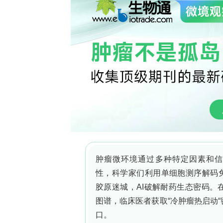
pegRNA（epegRNA）配合PE5b系统（含
典H3.1/H3.2基因同步引入精确K-to-R或同
筛单克隆、amplicon-based NGS
证组蛋白PTM丢失与突变组蛋白染色质整合；
变；采用CUT&Tag（Cleavage Under Ta
CUT&RUN（Cleavage Under Targe
体基因组占位分析；对双突变细胞进行RNA
层全基因组测序评估大片段缺失等脱靶副产
度效应与编辑偏差。
研究结果
Adapting prime editing for mammali
研究人员针对H3K23设计epegRNA引入
PE4（含MLH1dn）和PE5b（PE4＋ni
高且indel最低，选用可诱导PE5b的T