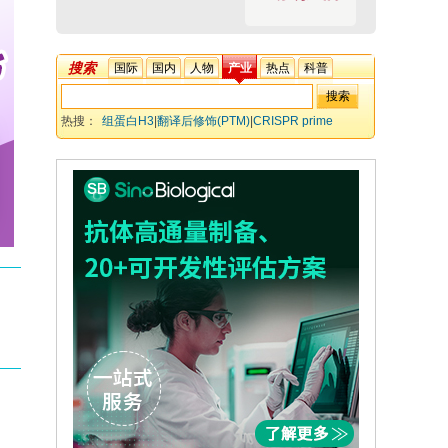
搜索
国际
国内
人物
产业
热点
科普
热搜：
组蛋白H3
|
翻译后修饰(PTM)
|
CRISPR prime
editing
|
赖氨酸→精氨酸(K-to-R)突变
|
小鼠胚胎干细胞
(mESC)
|
功能图谱