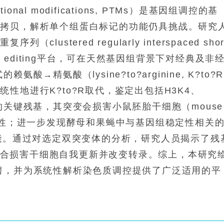
onal modifications, PTMs）是基因组调控的基
因拷贝，解析单个组蛋白标记的功能仍具挑战。研究
stered regularly interspaced shor
R）prime editing平台，可在天然基因组背景下对经典及非
→精氨酸（lysine?to?arginine, K?to?
性地进行K?to?R取代，鉴定出包括H3K4、
9在内的关键残基，其突变会损害小鼠胚胎干细胞（mouse
SCs）的适应性；进一步发现酵母和果蝇中与基因组稳定性相关
功能。通过对选定双突变体的分析，研究人员揭示了残
6R组合损害干细胞自我更新并改变转录。综上，本研究
谱，并为系统性解析染色质调控提供了广泛适用的平