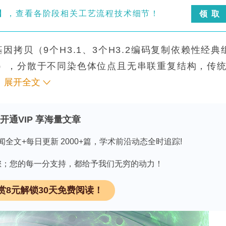
案】，查看各阶段相关工艺流程技术细节！
领 取
拷贝（9个H3.1、3个H3.2编码复制依赖性经典
3变体），分散于不同染色体位点且无串联重复结构，传
基特异性功能。以往酵母和果蝇中的组蛋白系统性突
展开全文
物。CRISPR碱基编辑虽可靶向组蛋白基因，但受
基酸替换的限制。为此，研究人员利用无需双链断裂
开通VIP 享海量文章
ting（引导编辑），建立可同时靶向所有经典H3等位基因的
闻全文+每日更新 2000+篇，学术前沿动态全时追踪!
胞中原位系统鉴定各H3赖氨酸残基的功能并绘制功
tics》。
因有您；您的每一分支持，都给予我们无穷的动力！
赏8元解锁30天免费阅读！
dn（错配修复抑制因子 dominant-negative
TPMB小鼠胚胎干细胞系，E14Tg2a来源），利用增强