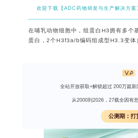
欢迎下载【ADC药物研发与生产解决方
在哺乳动物细胞中，组蛋白H3拥有多个基因
蛋白，2个H3f3a/b编码组成型H3.
基因敲除或酶水平干扰难以区分单个残
因模式生物局限性无法直接类推至哺乳动
辑窗口窄、旁系突变及只能引入有限氨
供体DNA的CRISPR prime edi
全站开放获取+解锁超过 200万篇新
通量组蛋白点突变平台，在小鼠胚胎干细
图谱。该研究成果发表于《Nature Gene
从2000到2026，27载全
主要关键技术方法
公测期：打
研究人员构建可诱导表达PEmax-2A-MLH1
MLH1）-2A-BFP的TetO诱导系统（