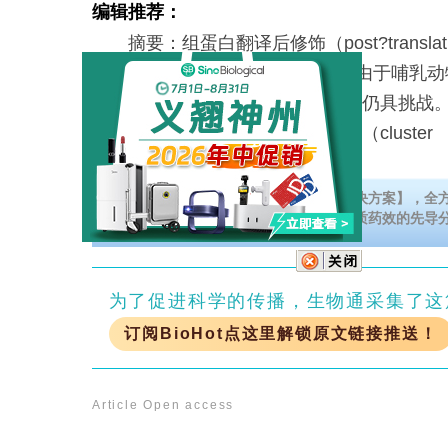
编辑推荐：
摘要：组蛋白翻译后修饰（post?translational 
PTMs）是基因组调控的基础，但由于哺乳
拷贝，解析单个组蛋白标记的功能仍具挑战
通量成簇规律间隔短回文重复序列（cluster
点击免费下载【综合性的体外药效评价解决方案】，全
目，快速地完成体外药效试验以及获得优质药效的先导
为了促进科学的传播，生物通采集了这
订阅BioHot点这里解锁原文链接推送！
Article
Open access