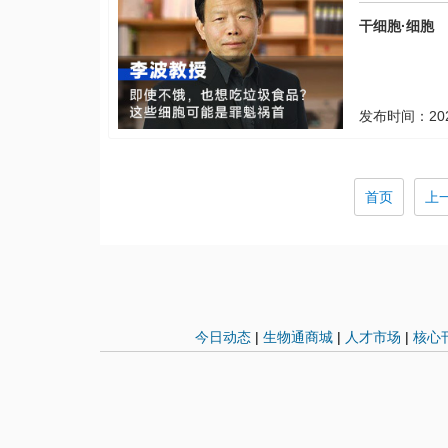
首
干细胞·细胞
发布时间：
20
首页
上
今日动态
|
生物通商城
|
人才市场
|
核心