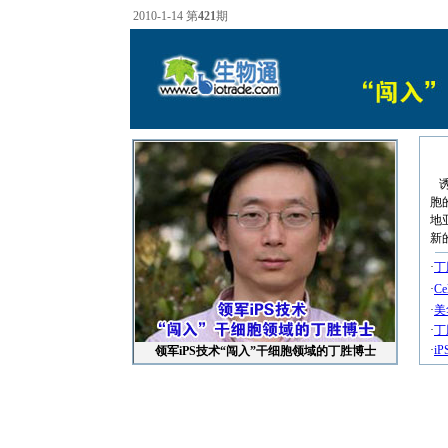
2010-1-14 第
421
期
诱
胞
地
新的
·
丁
·
C
·
美
·
丁
·
i
领军iPS技术“闯入”干细胞领域的丁胜博士