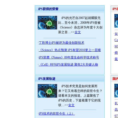
iPS获得的荣誉
iP
iPS的光芒自2007起就耀眼无
比，至今未消，2008年iPS曾被
《Science》杂志评为年度十大创
新之首…>>
全文
·
女
·
C
·
丁胜博士iPS被评为最佳创新技术
·
M
·
《Science》热点预测 iPS有望2010更上一层楼
·
师
·
iPS荣膺《Nature》09年度生命科学技术称号
·
最
·
《Cell》特刊iPS发展轨迹 聚焦2大关键人物
iPS发展轨迹
国内
iPS技术究竟是如何发展而
来？它又有着怎样的前世今生？
请看本文的报道。上篇聚焦了
iPS的历史，下篇着重于它的现
·
长
状…>>
全文
·
高
·
iPS技术的前世今生（上）
·
9