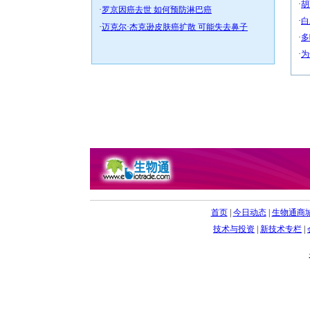
·
胡
·
罗京因癌去世 如何预防淋巴癌
·
白
·
迈克尔·杰克逊皮肤癌扩散 可能失去鼻子
·
多
·
为
首页
|
今日动态
|
生物通商
技术与投资
|
新技术专栏
|