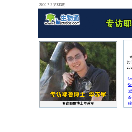
2009-7-2 第
333
期
来
的
25
·
C
·
S
·
“
·
首
·
科
专访耶鲁博士华苏军