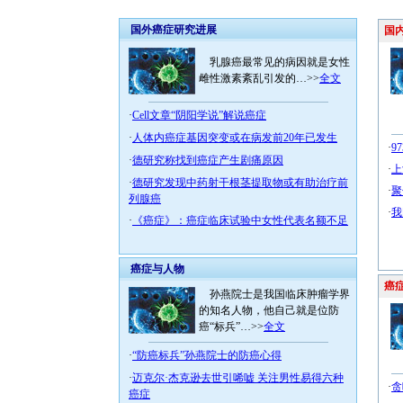
国外癌症研究进展
国内
乳腺癌最常见的病因就是女性
雌性激素紊乱引发的…>>
全文
·
Cell文章“阴阳学说”解说癌症
·
人体内癌症基因突变或在病发前20年已发生
·
9
·
德研究称找到癌症产生剧痛原因
·
上
·
德研究发现中药射干根茎提取物或有助治疗前
·
聚
列腺癌
·
我
·
《癌症》：癌症临床试验中女性代表名额不足
癌症与人物
癌症
孙燕院士是我国临床肿瘤学界
的知名人物，他自己就是位防
癌“标兵”…>>
全文
·
“防癌标兵”孙燕院士的防癌心得
·
迈克尔·杰克逊去世引唏嘘 关注男性易得六种
·
贪
癌症