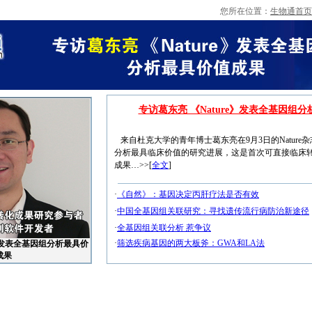
您所在位置：
生物通首页
专访葛东亮 《Nature》发表全基因组
来自杜克大学的青年博士葛东亮在9月3日的Nature
分析最具临床价值的研究进展，这是首次可直接临床
成果…>>[
全文
]
·
《自然》：基因决定丙肝疗法是否有效
·
中国全基因组关联研究：寻找遗传流行病防治新途径
·
全基因组关联分析 惹争议
·
筛选疾病基因的两大板斧：GWA和LA法
e》发表全基因组分析最具价
成果