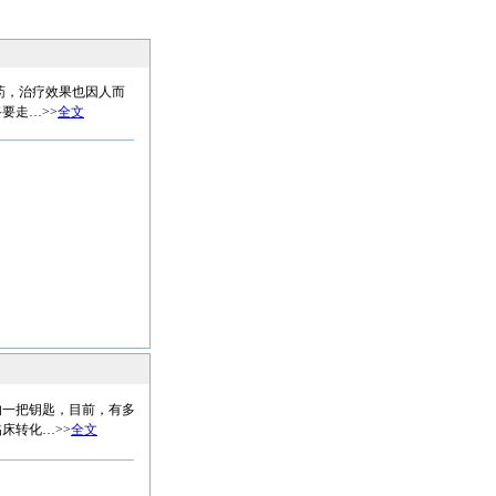
药，治疗效果也因人而
要走…>>
全文
一把钥匙，目前，有多
床转化…>>
全文