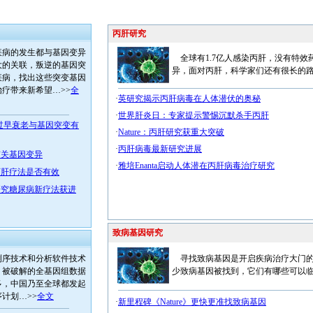
丙肝研究
病的发生都与基因变异
全球有1.7亿人感染丙肝，没有特效
大的关联，叛逆的基因突
异，面对丙肝，科学家们还有很长的路
疾病，找出这些突变基因
疗带来新希望…>>
全
·
英研究揭示丙肝病毒在人体潜伏的奥秘
·
世界肝炎日：专家提示警惕沉默杀手丙肝
s：皮肤过早衰老与基因突变有
·
Nature：丙肝研究获重大突破
·
丙肝病毒最新研究进展
有关基因变异
·
雅培Enanta启动人体潜在丙肝病毒治疗研究
丙肝疗法是否有效
研究糖尿病新疗法获进
致病基因研究
序技术和分析软件技术
寻找致病基因是开启疾病治疗大门的
，被破解的全基因组数据
少致病基因被找到，它们有哪些可以临
多，中国乃至全球都发起
计划…>>
全文
·
新里程碑《Nature》更快更准找致病基因