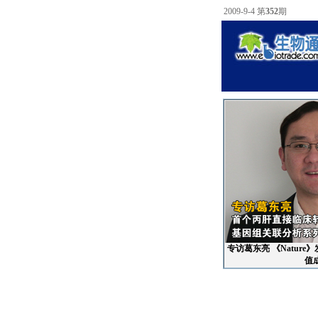
2009-9-4 第
352
期
专访葛东亮 《Natur
值