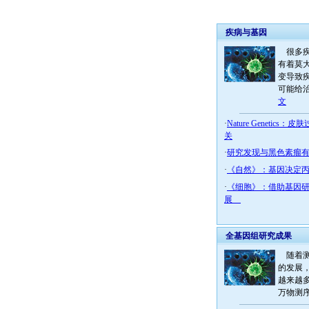
疾病与基因
很多疾
有着莫
变导致
可能给治
文
·
Nature Genetic
关
·
研究发现与黑色素瘤
·
《自然》：基因决定
·
《细胞》：借助基因
展
全基因组研究成果
随着测
的发展
越来越
万物测序