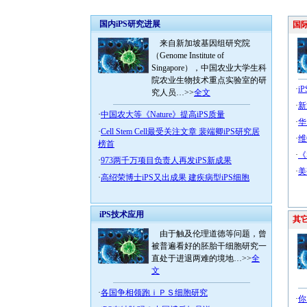
国内iPS研究进展
国际
来自新加坡基因组研究院
（Genome Institute of
Singapore），中国农业大学生科
院农业生物技术重点实验室的研
·
i
究人员…>>
全文
·
新
·
中国农大等《Nature》提高iPS质量
·
华
·
Cell Stem Cell最受关注文章 裴端卿iPS研究居
·
维
榜首
·
《
·
973两千万项目负责人再发iPS新成果
·
美
·
高绍荣博士iPS又出成果 建疾病型iPS细胞
iPS技术应用
其
由于触及伦理道德等问题，曾
被普遍看好的胚胎干细胞研究一
直处于进退两难的境地…>>
全
文
·
各国争相领跑ｉＰＳ细胞研究
·
你