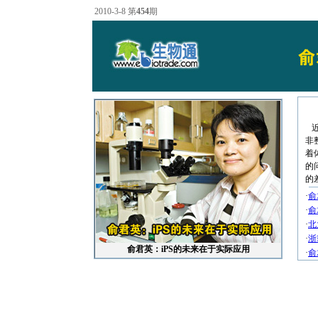
2010-3-8 第
454
期
近
非
着
的
的
·
俞
·
俞
·
北
·
浙
俞君英：iPS的未来在于实际应用
·
俞