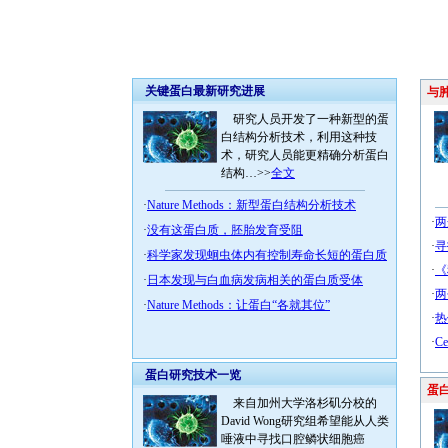
关键蛋白最新研究进展
与肿
研究人员开发了一种新型的蛋
白结构分析技术，利用这种技
术，研究人员能更精确分析蛋白
结构…>>
全文
·
Nature Methods：新型蛋白结构分析技术
·
两
·
没有这蛋白质，胚胎发育受阻
·
寻
·
科学家发现蛔虫体内有控制寿命长短的蛋白质
·
《
·
日本发现与白血病发病相关的蛋白质受体
·
两
·
Nature Methods：让蛋白“各就其位”
·
热
·
C
蛋白研究技术一览
蛋白
来自加州大学洛杉矶分校的
David Wong研究组希望能从人类
唾液中寻找口腔鳞状细胞癌