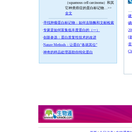
（squamous cell carcinoma）和其
它种类癌症的蛋白标记物…>>
全文
·
建
·
寻找肿瘤蛋白标记物：如何去除酶和文献检索
·
磷
·
专家是如何富集低丰度蛋白的（一）
·
2
·
[
·
创新参选：蛋白质复性技术的改进
·
蛋
·
Nature Methods：让蛋白“各就其位”
·
C
·
神奇的样品处理器助你纯化蛋白