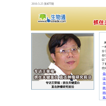
2010-5-25 第
477
期
来
一
分
在C
以“
了
些
·
蛋
·
没
专访王荣福：抓住关键蛋白
·
寻
直击肿瘤研究前沿
·
两
·
跨
·
第