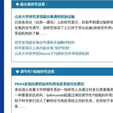
◆ 硫化氢研究进展：
山东大学研究发现硫化氢调控胚胎运输
日前发表在《自然—通讯》上的研究显示，胚胎早期通过输卵
化氢的信号调节。该研究加深了人们对于异位妊娠(俗称宫外孕
受损机制的了解……
研究发现硫化氢信号通路关键酶抑制剂
科学家揭示人体内硫化氢“保护机制”
山东大学医学院Nature子刊阐析宫外孕病因机制
◆ 调节性T细胞研究进展：
PNAS发现抗癌药如何利用免疫系统对抗癌症
来自瑞士洛桑大学肿瘤学系的一组研究人员通过对多位黑素瘤
一种重要的抗癌药：Ipilimumab能通过调控调节性T细胞的
助于科学家们深入了解癌症与免疫系统之间的关系，也有助于
发……